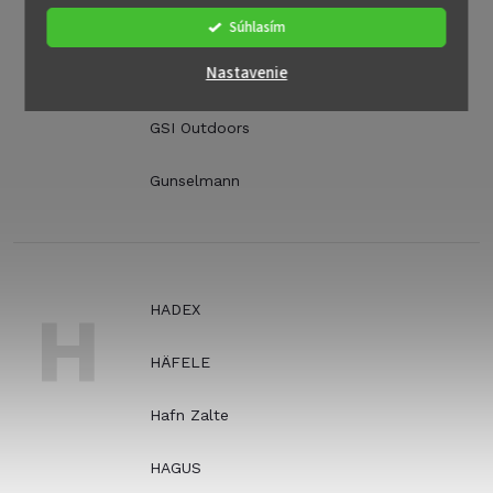
GSI
Súhlasím
Nastavenie
GSI Outdoor
GSI Outdoors
Gunselmann
H
HADEX
HÄFELE
Hafn Zalte
HAGUS