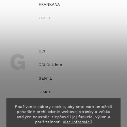
FRANKANA
FROLI
G
GCI
GCI Outdoor
GENTL
GIMEX
GIZZO
Používame súbory cookie, aby sme vám umožnili
pohodlné prehliadanie webovej stránky a vďaka
analýze neustále zlepšovali jej funkcie, výkon a
GOK
použiteľnosť.
Viac informácií