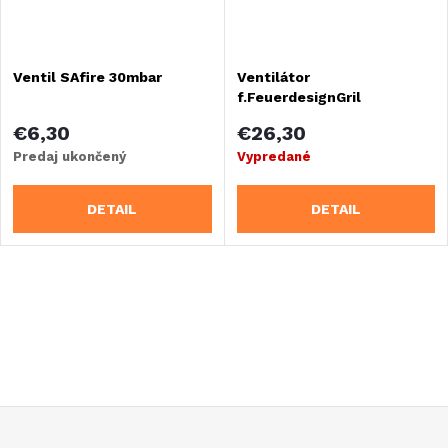
Ventil SAfire 30mbar
Ventilátor
f.FeuerdesignGril
€6,30
€26,30
Predaj ukončený
Vypredané
DETAIL
DETAIL
O
v
l
á
Z