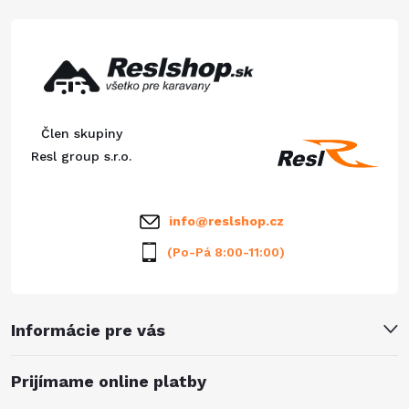
d
á
a
p
c
ä
i
Člen skupiny
e
t
Resl group s.r.o.
p
i
info
@
reslshop.cz
r
e
(Po-Pá 8:00-11:00)
v
k
Informácie pre vás
y
v
Prijímame online platby