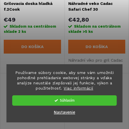
s
Grilovacia doska hladká
Náhradné veko Cadac
e
f.2Cook
Safari Chef 30
p
p
€49
€42,80
r
Skladom na centrálnom
Skladom na centrálnom
sklade
2 ks
sklade
>5 ks
r
o
DO KOŠÍKA
DO KOŠÍKA
o
d
Náhradní víko pro gril Cadac
d
Safari Chef 30
u
Používame súbory cookie, aby sme vám umožnili
u
pohodlné prehliadanie webovej stránky a vďaka
k
analýze neustále zlepšovali jej funkcie, výkon a
použiteľnosť.
Viac informácií
k
t
Súhlasím
t
o
Nastavenie
o