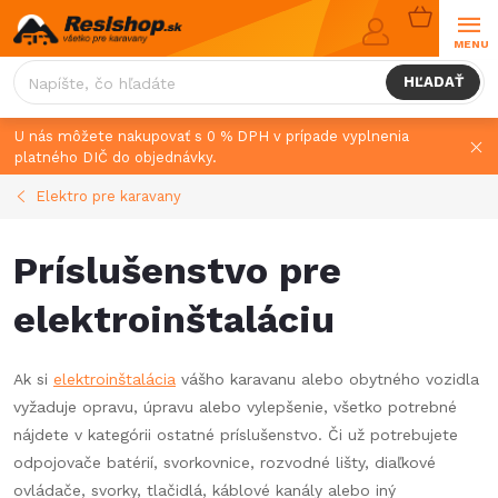
Prejsť
NÁKUPN
na
KOŠÍK
obsah
HĽADAŤ
U nás môžete nakupovať s 0 % DPH v prípade vyplnenia
platného DIČ do objednávky.
Elektro pre karavany
Príslušenstvo pre
elektroinštaláciu
Ak si
elektroinštalácia
vášho karavanu alebo obytného vozidla
vyžaduje opravu, úpravu alebo vylepšenie, všetko potrebné
nájdete v kategórii ostatné príslušenstvo. Či už potrebujete
odpojovače batérií, svorkovnice, rozvodné lišty, diaľkové
ovládače, svorky, tlačidlá, káblové kanály alebo iný