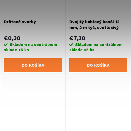
Drôtové svorky
Dvojitý káblový kanál 12
mm, 2 m tyč, svetlosivý
€0,30
€7,30
Skladom na centrálnom
Skladom na centrálnom
sklade
>5 ks
sklade
>5 ks
DO KOŠÍKA
DO KOŠÍKA