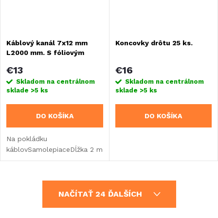
Káblový kanál 7x12 mm
Koncovky drôtu 25 ks.
L2000 mm. S fóliovým
krytom závesu,
€13
€16
samolepiaci
Skladom na centrálnom
Skladom na centrálnom
sklade
>5 ks
sklade
>5 ks
DO KOŠÍKA
DO KOŠÍKA
Na pokládku
káblovSamolepiaceDĺžka 2 m
O
NAČÍTAŤ 24 ĎALŠÍCH
v