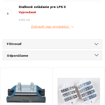
Diaľkové ovládanie pre LPS II
Vypredané
€151,40
Zobraziť viac produktov
Filtrovať
R
Odporúčame
a
Najlacnejšie
V
Najdrahšie
d
ý
Najpredávanejšie
e
Abecedne
p
n