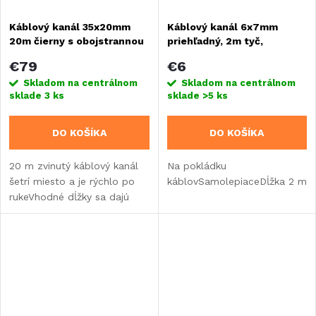
Káblový kanál 35x20mm
Káblový kanál 6x7mm
20m čierny s obojstrannou
priehľadný, 2m tyč,
lepiacou páskou
obojstranná lepiaca páska
€79
€6
Skladom na centrálnom
Skladom na centrálnom
sklade
3 ks
sklade
>5 ks
DO KOŠÍKA
DO KOŠÍKA
20 m zvinutý káblový kanál
Na pokládku
šetrí miesto a je rýchlo po
káblovSamolepiaceDĺžka 2 m
rukeVhodné dĺžky sa dajú
ihneď narezať na potrebný
rozmer (napr. kanálovými
frézami).Obojstranná lepiaca
páska na zadnej...