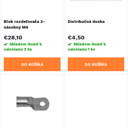
i
i
s
Blok rozdeľovača 2-
Distribučná doska
e
násobný M6
p
p
€28,10
€4,50
r
Skladom ihneď k
Skladom ihneď k
odoslaniu
2 ks
odoslaniu
1 ks
r
o
DO KOŠÍKA
DO KOŠÍKA
o
d
d
u
u
k
k
t
t