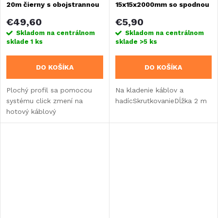
20m čierny s obojstrannou
15x15x2000mm so spodnou
lepiacou páskou
perforáciou a krytom
€49,60
€5,90
Skladom na centrálnom
Skladom na centrálnom
sklade
1 ks
sklade
>5 ks
DO KOŠÍKA
DO KOŠÍKA
Plochý profil sa pomocou
Na kladenie káblov a
systému click zmení na
hadícSkrutkovanieDĺžka 2 m
hotový káblový
kanál.Obojstranná lepiaca
páska na zadnej strane
kanála ho pomáha upevniť
na mieste.Vhodné dĺžky je
možné ihneď...