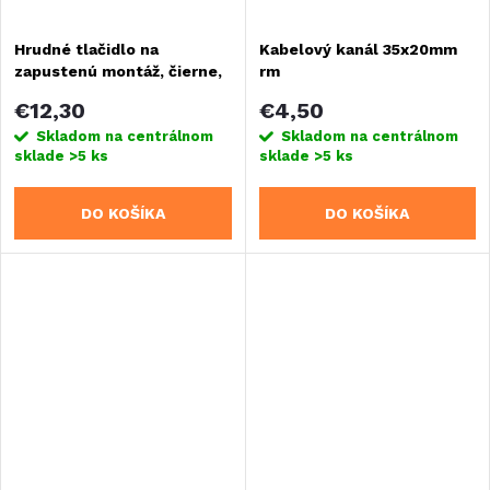
Hrudné tlačidlo na
Kabelový kanál 35x20mm
zapustenú montáž, čierne,
rm
s prídavným krytom
€12,30
€4,50
Skladom na centrálnom
Skladom na centrálnom
sklade
>5 ks
sklade
>5 ks
DO KOŠÍKA
DO KOŠÍKA