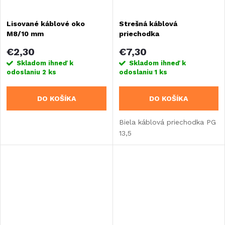
o
o
Lisované káblové oko
Strešná káblová
v
M8/10 mm
priechodka
v
€2,30
€7,30
Skladom ihneď k
Skladom ihneď k
odoslaniu
2 ks
odoslaniu
1 ks
DO KOŠÍKA
DO KOŠÍKA
Biela káblová priechodka PG
13,5