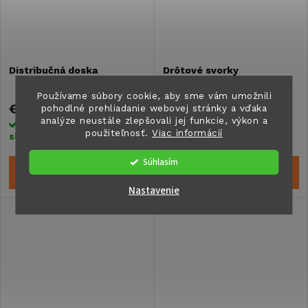
Distribučná doska
Drôtové svorky
Používame súbory cookie, aby sme vám umožnili
€4,50
€0,40
pohodlné prehliadanie webovej stránky a vďaka
analýze neustále zlepšovali jej funkcie, výkon a
Skladom na centrálnom
Skladom na centrálnom
použiteľnosť.
Viac informácií
sklade
>5 ks
sklade
>5 ks
Súhlasím
DO KOŠÍKA
DO KOŠÍKA
Nastavenie