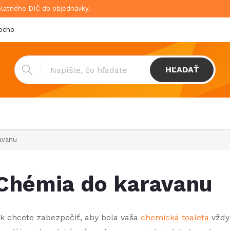
platného DIČ do objednávky.
bchodné podmienky
Doprava & platba
GDPR
HĽADAŤ
avanu
Chémia do karavanu
k chcete zabezpečiť, aby bola vaša
chemická toaleta
vždy 