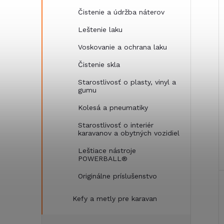
i
Čistenie a údržba náterov
Leštenie laku
Voskovanie a ochrana laku
Čistenie skla
Starostlivosť o plasty, vinyl a
gumu
Kolesá a pneumatiky
Starostlivosť o interiér
karavanov a obytných vozidiel
Leštiace nástroje
POWERBALL®
Originálne príslušenstvo
Kefy a metly pre karavan