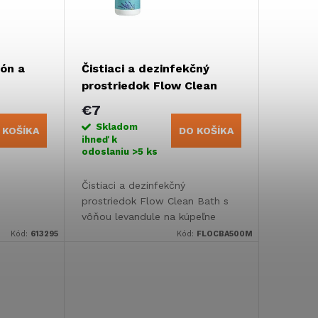
ón a
Čistiaci a dezinfekčný
prostriedok Flow Clean
Bath Levanduľa - 500 ml
€7
Skladom
 KOŠÍKA
DO KOŠÍKA
ihneď k
odoslaniu
>5 ks
Čistiaci a dezinfekčný
prostriedok Flow Clean Bath s
vôňou levandule na kúpeľne
karavanov a obytných vozidiel.
Kód:
613295
Kód:
FLOCBA500M