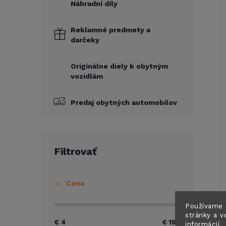
Náhradní díly
Reklamné predmety a
darčeky
Originálne diely k obytným
vozidlám
Predaj obytných automobilov
Cena
Používame 
stránky a v
€
4
€
158
informácií