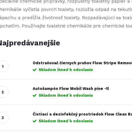
peciálne chemické prípravky, rozpustný toaletný papier a 
hemikálie vyčistia povrch toalety, rozložia odpad na teku
ápachu a predĺžia životnosť toalety. Rozpadávajúci sa to
pchatím. Používajte toaletné chemikálie pre chemické toa
Najpredávanejšie
Odstraňovač čiernych pruhov Flow Stripe Remove
Skladom ihneď k odoslaniu
Autošampón Flow Mobil Wash pine -1l
Skladom ihneď k odoslaniu
Čistiaci a dezinfekčný prostriedok Flow Clean B
Skladom ihneď k odoslaniu