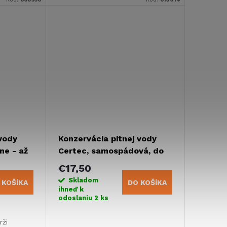
lodiach alebo vstavby. Pre
nádrže s objemom až 160 litrov.
 vody
Konzervácia pitnej vody
e - až
Certec, samospádová, do
30 l
€17,50
Skladom
 KOŠÍKA
DO KOŠÍKA
ihneď k
odoslaniu
2 ks
rži