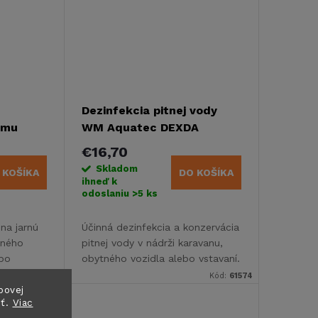
Dezinfekcia pitnej vody
ému
WM Aquatec DEXDA
h, 1000
Complete - 120 ml
€16,70
Skladom
 KOŠÍKA
DO KOŠÍKA
ihneď k
odoslaniu
>5 ks
 na jarnú
Účinná dezinfekcia a konzervácia
dného
pitnej vody v nádrži karavanu,
ebo
obytného vozidla alebo vstavaní.
nádrž,
Zneškodňuje baktérie, vírusy a
Kód:
61483
Kód:
61574
vodné
plesne. Objem 120 ml na
bovej
sť.
Viac
ošetrenie 1 200 litrov vody.