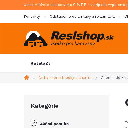
Prejsť
U nás môžete nakupovať s 0 % DPH v prípade vyplnenia 
na
Kontakty
Odstúpenie od zmluvy a reklamácia
O
obsah
Katalogy
Čistiace prostriedky a chémia
Chémia do kar
Domov
B
Preskočiť
Kategórie
kategórie
o
A
Akčná ponuka