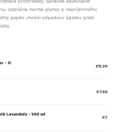
čistiace prostriedky. Správne dávkované
tinu, zabránia tvorbe plynov a nepríjemného
aletný papier chráni odpadovú kazetu pred
lety.
r - 1l
€11,20
€7,60
ath Levanduľa - 500 ml
€7