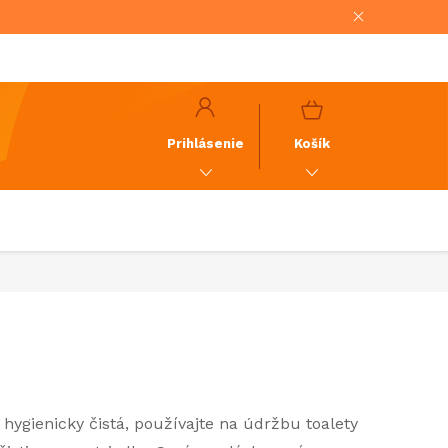
NÁKUPNÝ
KOŠÍK
Prihlásenie
Košík
hygienicky čistá, používajte na údržbu toalety