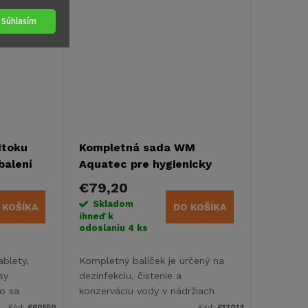
Súhlasím
dtoku
Kompletná sada WM
balení
Aquatec pre hygienicky
čistú vodu - 160 l nádrž
€79,20
Skladom
 KOŠÍKA
DO KOŠÍKA
ihneď k
odoslaniu
4 ks
ablety,
Kompletný balíček je určený na
sy
dezinfekciu, čistenie a
bo sa
konzerváciu vody v nádržiach
karavanu, obytného vozidla,
Kód:
660550
Kód:
613014