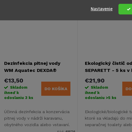
Nastavenie
Dezinfekcia pitnej vody
Ekologický čistič o
WM Aquatec DEXDA®
SEPARETT - 5 ks v 
Complete - 12 ml
€13,50
€21,90
Skladom
Skladom
DO KOŠÍKA
DO
ihneď k
ihneď k
odoslaniu
3 ks
odoslaniu
>5 ks
Účinná dezinfekcia a konzervácia
Ekologické/biologické t
pitnej vody v nádrži karavanu,
ktoré sa vkladajú do mi
obytného vozidla alebo vstavaní.
separačnej toalety ale
Zneškodňuje baktérie, vírusy a
pridávajú do pisoára
Kód:
61576