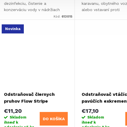
dezinfekciu, čistenie a
karavanu, obytného voz
konzerváciu vody v nádržiach
alebo vstavaní proti
karavanu, obytného vozidla,
kontaminácii. Zneškodň
Kód:
613015
lodiach alebo vstavby. Pre
baktérie, vírusy a plesn
nádrže s objemom až 60 litrov.
tak vodu až po dobu 6
Novinka
mesiacov.
Odstraňovač čiernych
Odstraňovač vtáčíc
pruhov Flow Stripe
pavúčích exkremen
Remover - 1l
ml,
€11,20
€17,10
Skladom
Skladom
DO KOŠÍKA
ihneď k
ihneď k