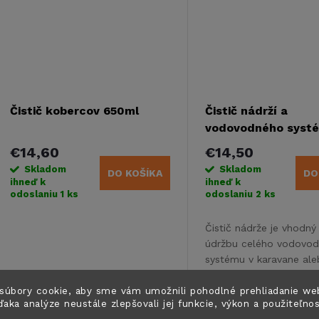
o
v
v
Čistič kobercov 650ml
Čistič nádrží a
vodovodného syst
MYCLEANTANK Reic
€14,60
€14,50
ml
Skladom
Skladom
DO KOŠÍKA
DO
ihneď k
ihneď k
odoslaniu
1 ks
odoslaniu
2 ks
Čistič nádrže je vhodný
údržbu celého vodovo
systému v karavane al
obytnom vozidle. Čistí 
Kód:
616182
potrubie, armatúry aj 
súbory cookie, aby sme vám umožnili pohodlné prehliadanie we
ďaka analýze neustále zlepšovali jej funkcie, výkon a použiteľno
čerpadlá.