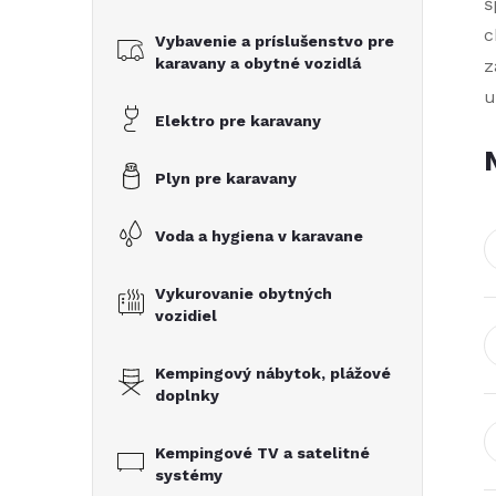
č
š
c
Vybavenie a príslušenstvo pre
n
karavany a obytné vozidlá
z
u
ý
Elektro pre karavany
p
Plyn pre karavany
a
Voda a hygiena v karavane
n
Vykurovanie obytných
vozidiel
e
Kempingový nábytok, plážové
l
doplnky
Kempingové TV a satelitné
systémy