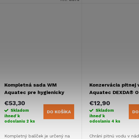
plesne. Objem 12 ml na ošetrenie
120 litrov vody.
Kompletná sada WM
Konzervácia pitnej
Aquatec pre hygienicky
Aquatec DEXDA® On
čistú vodu - 60 l nádrž
na 6 mesiacov
€53,30
€12,90
Skladom
Skladom
DO KOŠÍKA
DO
ihneď k
ihneď k
odoslaniu
2 ks
odoslaniu
4 ks
Kompletný balíček je určený na
Chráni pitnú vodu v nád