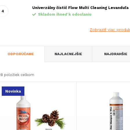
Univerzálny čistič Flow Multi Cleaning Levanduľa
Skladom ihneď k odoslaniu
Zobraziť viac produ
R
ODPORÚČAME
NAJLACNEJŠIE
NAJDRAHŠIE
a
28
položiek celkom
d
V
Novinka
e
ý
n
p