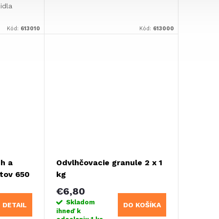
idla
uje
Kód:
613010
Kód:
613000
e a chráni
h a
Odvlhčovacie granule 2 x 1
tov 650
kg
€6,80
Skladom
DETAIL
DO KOŠÍKA
ihneď k