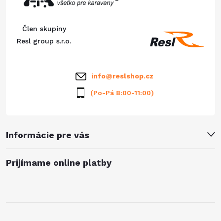
c
ä
i
Člen skupiny
e
t
Resl group s.r.o.
p
i
info
@
reslshop.cz
r
e
(Po-Pá 8:00-11:00)
v
k
Informácie pre vás
y
v
Prijímame online platby
ý
p
i