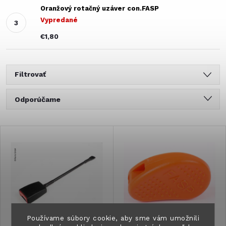
Oranžový rotačný uzáver con.FASP
Vypredané
€1,80
Filtrovať
R
Odporúčame
a
Najlacnejšie
V
Najdrahšie
d
ý
Najpredávanejšie
e
Abecedne
p
n
i
Používame súbory cookie, aby sme vám umožnili