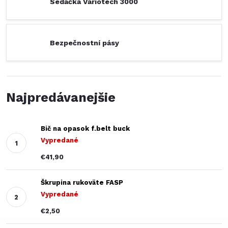
Sedačka Variotech 3000
Bezpečnostní pásy
Najpredávanejšie
Bič na opasok f.belt buck
Vypredané
€41,90
Škrupina rukoväte FASP
Vypredané
€2,50