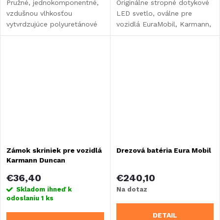
Pružné, jednokomponentné,
Originálne stropné dotykové
vzdušnou vlhkosťou
LED svetlo, oválne pre
vytvrdzujúce polyuretánové
vozidlá EuraMobil, Karmann,
lepidlo
Forster
Zámok skriniek pre vozidlá
Drezová batéria Eura Mobil
Karmann Duncan
€36,40
€240,10
Skladom ihneď k
Na dotaz
odoslaniu
1 ks
DETAIL