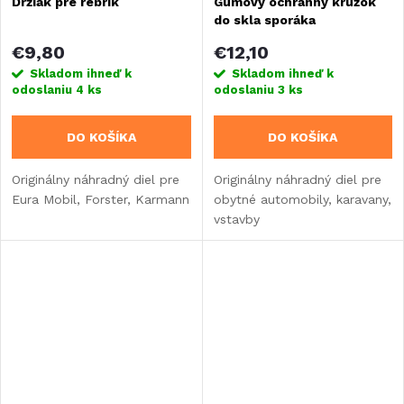
Držiak pre rebrík
Gumový ochranný krúžok
do skla sporáka
€9,80
€12,10
Skladom ihneď k
Skladom ihneď k
odoslaniu
4 ks
odoslaniu
3 ks
DO KOŠÍKA
DO KOŠÍKA
Originálny náhradný diel pre
Originálny náhradný diel pre
Eura Mobil, Forster, Karmann
obytné automobily, karavany,
vstavby