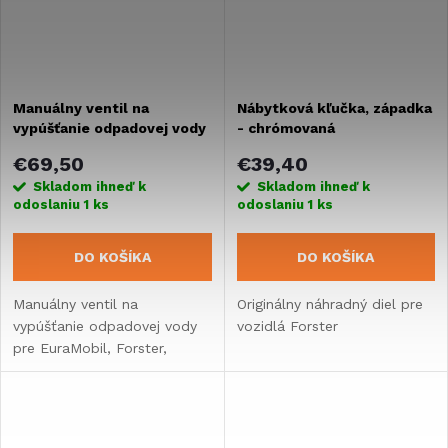
Manuálny ventil na
Nábytková kľučka, západka
vypúšťanie odpadovej vody
- chrómovaná
€69,50
€39,40
Skladom ihneď k
Skladom ihneď k
odoslaniu
1 ks
odoslaniu
1 ks
DO KOŠÍKA
DO KOŠÍKA
Manuálny ventil na
Originálny náhradný diel pre
vypúšťanie odpadovej vody
vozidlá Forster
pre EuraMobil, Forster,
Karmann.