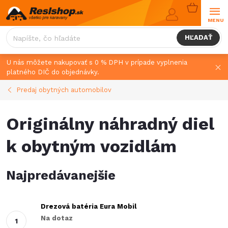
Prejsť
NÁKUPN
na
KOŠÍK
obsah
HĽADAŤ
U nás môžete nakupovať s 0 % DPH v prípade vyplnenia
platného DIČ do objednávky.
Predaj obytných automobilov
Originálny náhradný diel
k obytným vozidlám
Najpredávanejšie
Drezová batéria Eura Mobil
Na dotaz