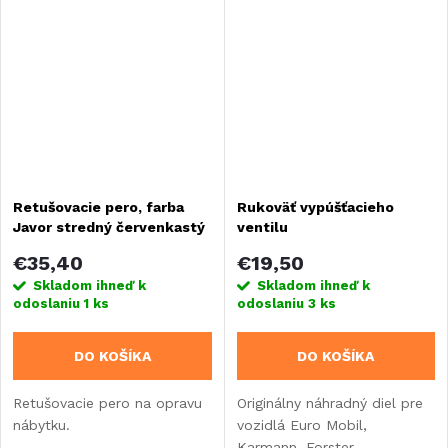
Retušovacie pero, farba
Rukoväť vypúšťacieho
Javor stredný červenkastý
ventilu
€35,40
€19,50
Skladom ihneď k
Skladom ihneď k
odoslaniu
1 ks
odoslaniu
3 ks
DO KOŠÍKA
DO KOŠÍKA
Retušovacie pero na opravu
Originálny náhradný diel pre
nábytku.
vozidlá Euro Mobil,
Karmann, Forster