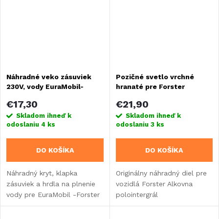
Náhradné veko zásuviek
Pozičné svetlo vrchné
230V, vody EuraMobil-
hranaté pre Forster
Forster
Alkovna
€17,30
€21,90
Skladom ihneď k
Skladom ihneď k
odoslaniu
4 ks
odoslaniu
3 ks
DO KOŠÍKA
DO KOŠÍKA
Náhradný kryt, klapka
Originálny náhradný diel pre
zásuviek a hrdla na plnenie
vozidlá Forster Alkovna
vody pre EuraMobil -Forster
polointergrál