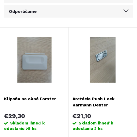
R
Odporúčame
a
Najlacnejšie
V
Najdrahšie
d
ý
Najpredávanejšie
e
Abecedne
p
n
i
i
s
Klipsňa na okná Forster
Aretácia Push Lock
e
Karmann Dexter
p
p
€29,30
€21,10
r
Skladom ihneď k
Skladom ihneď k
odoslaniu
>5 ks
odoslaniu
2 ks
r