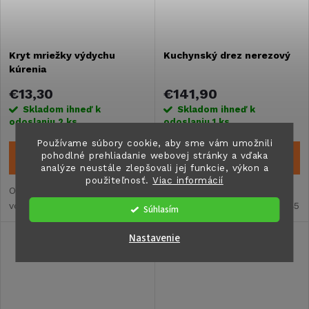
Kryt mriežky výdychu
Kuchynský drez nerezový
kúrenia
€13,30
€141,90
Skladom ihneď k
Skladom ihneď k
odoslaniu
2 ks
odoslaniu
1 ks
Používame súbory cookie, aby sme vám umožnili
pohodlné prehliadanie webovej stránky a vďaka
DO KOŠÍKA
DO KOŠÍKA
analýze neustále zlepšovali jej funkcie, výkon a
použiteľnosť.
Viac informácií
Originálny náhradný diel pre
Originálny náhradný diel pre
vozidlá Karmann Duncan 535
vozidlá Karmann Duncan 545
Súhlasím
Nastavenie