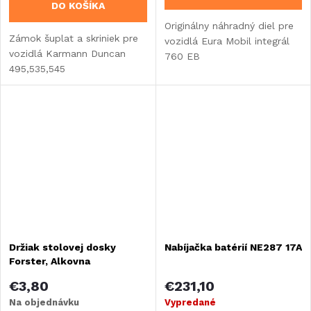
DO KOŠÍKA
Originálny náhradný diel pre
Zámok šuplat a skriniek pre
vozidlá Eura Mobil integrál
vozidlá Karmann Duncan
760 EB
495,535,545
Držiak stolovej dosky
Nabíjačka batérií NE287 17A
Forster, Alkovna
€3,80
€231,10
Na objednávku
Vypredané