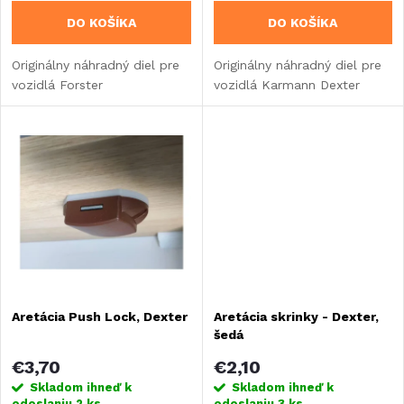
o
DO KOŠÍKA
DO KOŠÍKA
o
d
Originálny náhradný diel pre
Originálny náhradný diel pre
d
vozidlá Forster
vozidlá Karmann Dexter
u
u
k
k
t
t
o
o
v
v
Aretácia Push Lock, Dexter
Aretácia skrinky - Dexter,
šedá
€3,70
€2,10
Skladom ihneď k
Skladom ihneď k
odoslaniu
2 ks
odoslaniu
3 ks