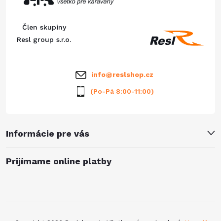
c
ä
i
Člen skupiny
e
t
Resl group s.r.o.
p
i
info
@
reslshop.cz
r
e
(Po-Pá 8:00-11:00)
v
k
Informácie pre vás
y
v
Prijímame online platby
ý
p
i