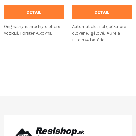
DETAIL
DETAIL
Originálny náhradný diel pre
Automatická nabíjačka pre
vozidlá Forster Alkovna
olovené, gélové, AGM a
LiFePO4 batérie
O
v
l
á
Z
d
á
a
p