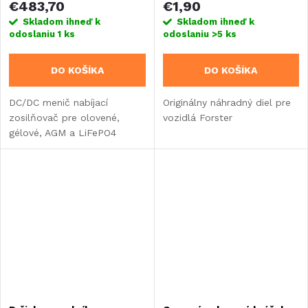
€483,70
€1,90
Skladom ihneď k
Skladom ihneď k
odoslaniu
1 ks
odoslaniu
>5 ks
DO KOŠÍKA
DO KOŠÍKA
DC/DC menič nabíjací
Originálny náhradný diel pre
zosilňovač pre olovené,
vozidlá Forster
gélové, AGM a LiFePO4
batérie