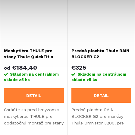
priestoru,...
Moskytiéra THULE pre
Predná plachta Thule RAIN
stany Thule QuickFit a
BLOCKER G2
Thule Panorama
€184,40
€325
od
Skladom na centrálnom
Skladom na centrálnom
sklade
>5 ks
sklade
>5 ks
DETAIL
DETAIL
Chráňte sa pred hmyzom s
Predná plachta RAIN
moskytiérou THULE pre
BLOCKER G2 pre markízy
dodatočnú montáž pre stany
Thule Omnistor 3200, pre
Thule QuickFit a Thule
vstavby, dodávky a SUV.