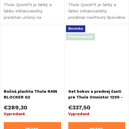
Thule QuickFit je ľahký a
Thule QuickFit je ľahký a
ľahko inštalovateľný
ľahko inštalovateľný
predstan určený na
predstan navrhnutý špeciálne
zavesenie pod markízu.
pre Fiat Ducato a podobné
Novinka
modely (Peugeot Boxer,
Citroen Jumper) s výškou
Pripravujeme
strechy H2.
Bočná plachta Thule RAIN
Set bokov a prednej časti
BLOCKER G2
pre Thule Omnistor 1200 -
šírka 300 cm
€289,30
€337,50
Vypredané
Vypredané