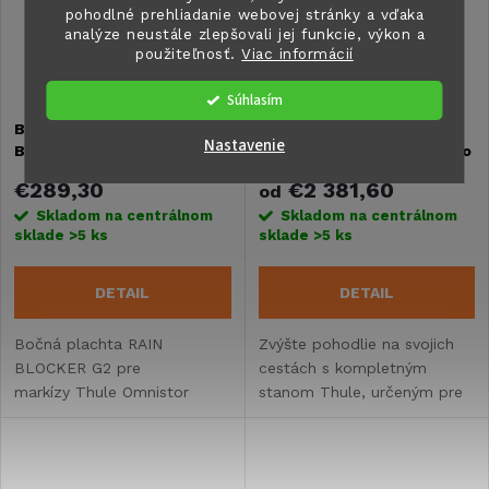
pohodlné prehliadanie webovej stránky a vďaka
analýze neustále zlepšovali jej funkcie, výkon a
použiteľnosť.
Viac informácií
Súhlasím
Boční plachta Thule RAIN
Kompletný stan Thule
Nastavenie
BLOCKER G2
PANORAMA pre Fiat Ducato
€289,30
€2 381,60
od
Skladom na centrálnom
Skladom na centrálnom
sklade
>5 ks
sklade
>5 ks
DETAIL
DETAIL
Bočná plachta RAIN
Zvýšte pohodlie na svojich
BLOCKER G2 pre
cestách s kompletným
markízy Thule Omnistor
stanom Thule, určeným pre
1200.
Fiat Ducato H2. Vysoko
kvalitný stan je navrhnutý pre
jednoduchú montáž a
maximálne využitie