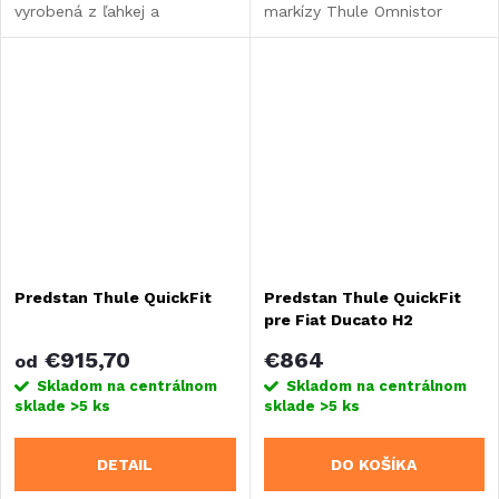
vyrobená z ľahkej a
markízy Thule Omnistor
priedušnej sieťoviny. Vhodná
3200 a Thule Omnistor
pre všetky typy markízy
4200. Dĺžka: 1,3 m.
Thule Omnistor.
Predstan Thule QuickFit
Predstan Thule QuickFit
pre Fiat Ducato H2
€915,70
€864
od
Skladom na centrálnom
Skladom na centrálnom
sklade
>5 ks
sklade
>5 ks
DETAIL
DO KOŠÍKA