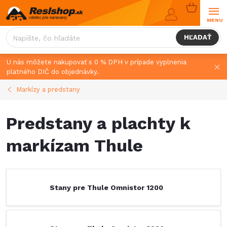
Prejsť
NÁKUPN
na
KOŠÍK
obsah
HĽADAŤ
U nás môžete nakupovať s 0 % DPH v prípade vyplnenia
platného DIČ do objednávky.
Markízy a predstany
Predstany a plachty k
markízam Thule
Stany pre Thule Omnistor 1200