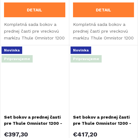
DETAIL
DETAIL
Kompletná sada bokov a
Kompletná sada bokov a
prednej časti pre vreckovú
prednej časti pre vreckovú
markízu Thule Omnistor 1200
markízu Thule Omnistor 1200
- šírka 350 cm.
- šírka 400 cm.
Novinka
Novinka
Pripravujeme
Pripravujeme
Set bokov a prednej časti
Set bokov a prednej časti
pre Thule Omnistor 1200 -
pre Thule Omnistor 1200 -
šírka 450 cm
šírka 500 cm
€397,30
€417,20