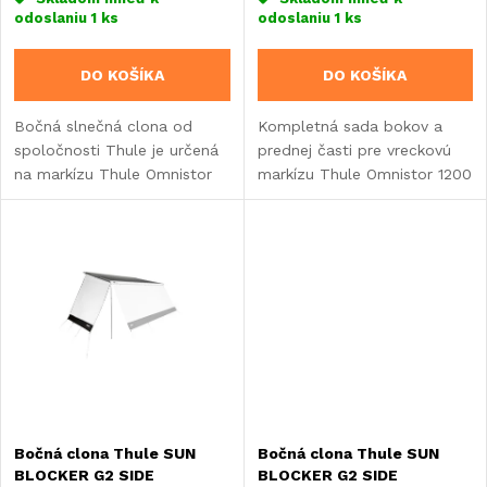
r
odoslaniu
1 ks
odoslaniu
1 ks
r
o
DO KOŠÍKA
DO KOŠÍKA
o
d
Bočná slnečná clona od
Kompletná sada bokov a
d
spoločnosti Thule je určená
prednej časti pre vreckovú
u
na markízu Thule Omnistor
markízu Thule Omnistor 1200
u
3200.
- šírka 260 cm.
k
k
t
t
o
o
v
v
Bočná clona Thule SUN
Bočná clona Thule SUN
BLOCKER G2 SIDE
BLOCKER G2 SIDE