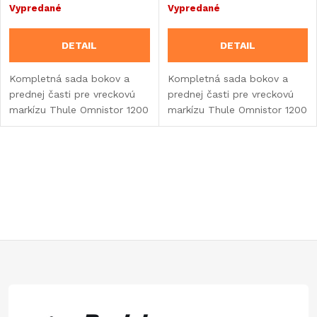
Vypredané
Vypredané
DETAIL
DETAIL
Kompletná sada bokov a
Kompletná sada bokov a
prednej časti pre vreckovú
prednej časti pre vreckovú
markízu Thule Omnistor 1200
markízu Thule Omnistor 1200
- šírka 450 cm.
- šírka 500 cm.
O
v
l
á
Z
d
á
a