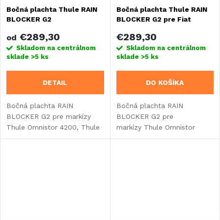
Bočná plachta Thule RAIN
Bočná plachta Thule RAIN
BLOCKER G2
BLOCKER G2 pre Fiat
Ducato H2
€289,30
€289,30
od
Skladom na centrálnom
Skladom na centrálnom
sklade
>5 ks
sklade
>5 ks
DETAIL
DO KOŠÍKA
Bočná plachta RAIN
Bočná plachta RAIN
BLOCKER G2 pre markízy
BLOCKER G2 pre
Thule Omnistor 4200, Thule
markízy Thule Omnistor
Omnistor 5102, Thule
6300 špeciálne navrhnutá
Omnistor 5200, Thule
pre Fiat Ducato H2.
Omnistor 6300, Thule
Omnistor 8000, Thule
Omnistor 9200.