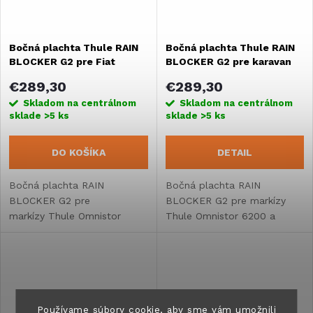
Bočná plachta Thule RAIN
Bočná plachta Thule RAIN
BLOCKER G2 pre Fiat
BLOCKER G2 pre karavan
Ducato H2 so zdvíhacou
€289,30
€289,30
strechou
Skladom na centrálnom
Skladom na centrálnom
sklade
>5 ks
sklade
>5 ks
DO KOŠÍKA
DETAIL
Bočná plachta RAIN
Bočná plachta RAIN
BLOCKER G2 pre
BLOCKER G2 pre markízy
markízy Thule Omnistor
Thule Omnistor 6200 a
6300 špeciálne navrhnutá
Thule Omnistor 6300
pre Fiat Ducato H2 so
špeciálne navrhnuté pre
zdvíhacou strechou.
karavany.
Používame súbory cookie, aby sme vám umožnili