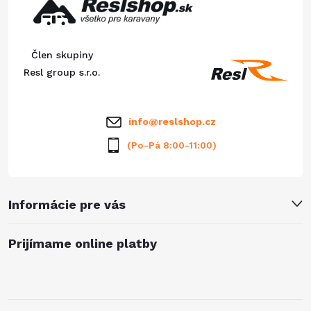
p
c
ä
i
Člen skupiny
e
t
Resl group s.r.o.
p
i
info
@
reslshop.cz
r
e
(Po-Pá 8:00-11:00)
v
k
Informácie pre vás
y
v
Prijímame online platby
ý
p