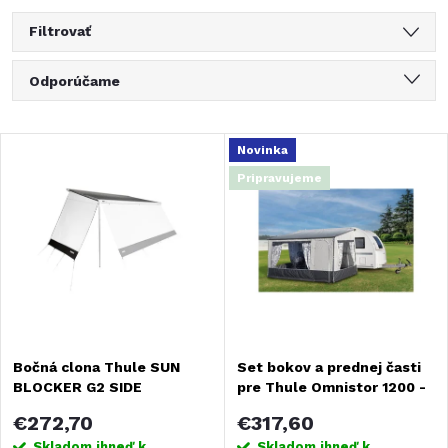
Filtrovať
R
Odporúčame
a
Najlacnejšie
V
Novinka
Najdrahšie
d
Pripravujeme
ý
Najpredávanejšie
e
Abecedne
p
n
i
i
s
Bočná clona Thule SUN
Set bokov a prednej časti
e
BLOCKER G2 SIDE
pre Thule Omnistor 1200 -
p
šírka 260 cm
p
€272,70
€317,60
Skladom ihneď k
Skladom ihneď k