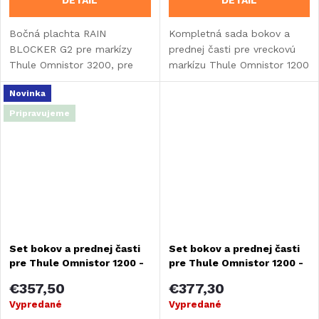
DETAIL
DETAIL
Bočná plachta RAIN
Kompletná sada bokov a
BLOCKER G2 pre markízy
prednej časti pre vreckovú
Thule Omnistor 3200, pre
markízu Thule Omnistor 1200
vstavby, dodávky a SUV.
- šírka 300 cm.
Novinka
Pripravujeme
Set bokov a prednej časti
Set bokov a prednej časti
pre Thule Omnistor 1200 -
pre Thule Omnistor 1200 -
šírka 350 cm
šírka 400 cm
€357,50
€377,30
Vypredané
Vypredané