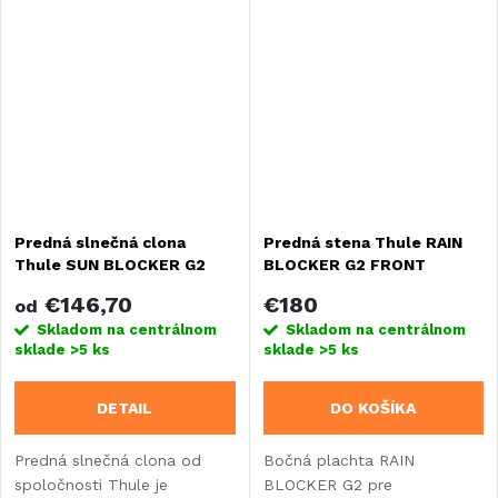
Panorama. Predná a bočná
Dĺžka: 2,5 m alebo 2,7 m.
časť.
Predná slnečná clona
Predná stena Thule RAIN
Thule SUN BLOCKER G2
BLOCKER G2 FRONT
FRONT
€146,70
€180
od
Skladom na centrálnom
Skladom na centrálnom
sklade
>5 ks
sklade
>5 ks
DETAIL
DO KOŠÍKA
Predná slnečná clona od
Bočná plachta RAIN
spoločnosti Thule je
BLOCKER G2 pre