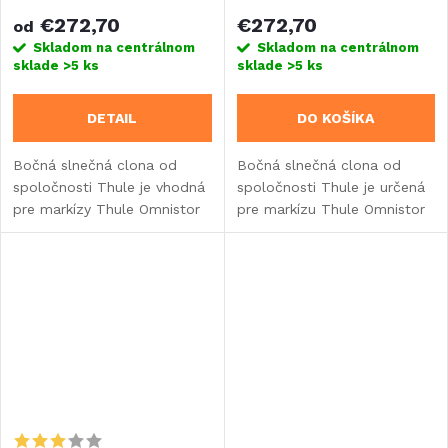
€272,70
€272,70
od
Skladom na centrálnom
Skladom na centrálnom
sklade
>5 ks
sklade
>5 ks
DETAIL
DO KOŠÍKA
Bočná slnečná clona od
Bočná slnečná clona od
spoločnosti Thule je vhodná
spoločnosti Thule je určená
pre markízy Thule Omnistor
pre markízu Thule Omnistor
4200, 5200, 6300, 8000,
1200.
9200.