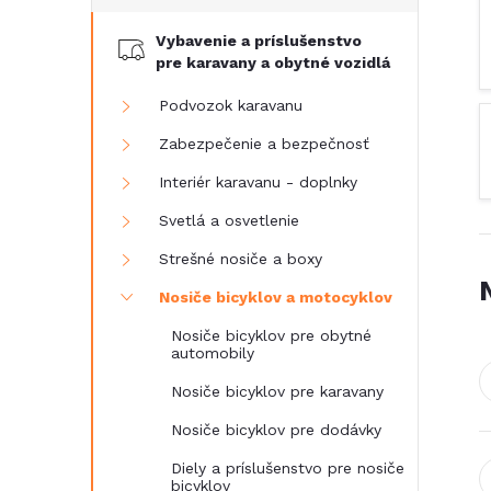
č
Vybavenie a príslušenstvo
n
pre karavany a obytné vozidlá
ý
Podvozok karavanu
Zabezpečenie a bezpečnosť
p
Interiér karavanu - doplnky
a
Svetlá a osvetlenie
Strešné nosiče a boxy
n
Nosiče bicyklov a motocyklov
e
Nosiče bicyklov pre obytné
automobily
l
Nosiče bicyklov pre karavany
Nosiče bicyklov pre dodávky
Diely a príslušenstvo pre nosiče
bicyklov