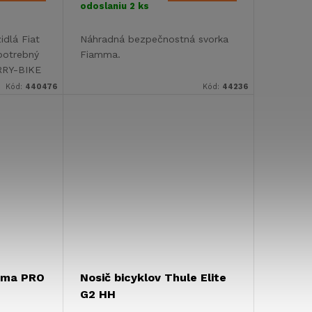
odoslaniu
2 ks
idlá Fiat
Náhradná bezpečnostná svorka
potrebný
Fiamma.
RRY-BIKE
Kód:
440476
Kód:
44236
amma PRO
Nosič bicyklov Thule Elite
G2 HH