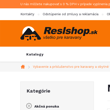
Prejsť
U nás môžete nakupovať s 0 % DPH v prípade vyplnenia 
na
Kontakty
Odstúpenie od zmluvy a reklamácia
O
obsah
Katalogy
Vybavenie a príslušenstvo pre karavany a obytné 
Domov
B
Preskočiť
Kategórie
kategórie
o
Akčná ponuka