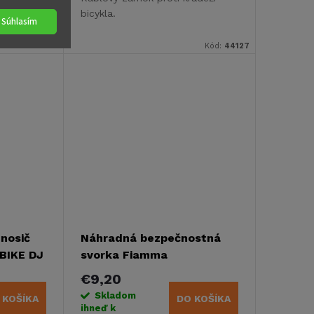
bicykla.
Súhlasím
cími
aťaženie.
Kód:
44268
Kód:
44127
 nosič
Náhradná bezpečnostná
BIKE DJ
svorka Fiamma
€9,20
Skladom
 KOŠÍKA
DO KOŠÍKA
ihneď k