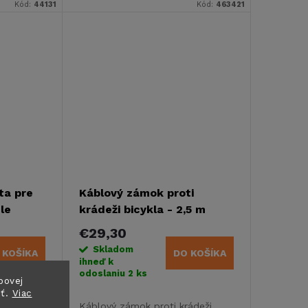
výroby 04/2006 bez ťažného
Kód:
44131
Kód:
463421
zariadenia. Je určený na
rovnomerné naloženie nákladu
na vozidlo.
ta pre
Káblový zámok proti
le
krádeži bicykla - 2,5 m
 Sport
€29,30
Skladom
 KOŠÍKA
DO KOŠÍKA
ihneď k
odoslaniu
2 ks
bovej
sť.
Viac
ú montáž
Káblový zámok proti krádeži