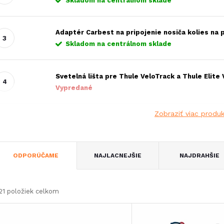
Skladom na centrálnom sklade
Adaptér Carbest na pripojenie nosiča kolies na 
Skladom na centrálnom sklade
Svetelná lišta pre Thule VeloTrack a Thule Elite
Vypredané
Zobraziť viac produ
R
ODPORÚČAME
NAJLACNEJŠIE
NAJDRAHŠIE
a
21
položiek celkom
d
V