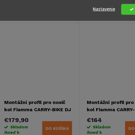
navrhnutá špeciálne pre nosiče
nosiča bicyklov Thule s
Nastavenie
kolies FIAMMA. Táto vysoko
neviditeľnými upevňova
kvalitná podložka zaisťuje
bodmi na rovnomerné z
Kód:
E12369
stabilné a bezpečné uchytenie
pri montáži nosiča na karavan
alebo...
Montážní profil pro nosič
Montážní profil pro
kol Fiamma CARRY-BIKE DJ
kol Fiamma CARRY-
- pro Fiat Ducato
- pro Fiat Ducato
€179,90
€164
Skladom
Skladom
DO KOŠÍKA
DO
ihneď k
ihneď k