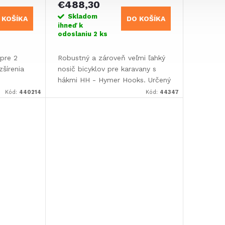
€488,30
Skladom
 KOŠÍKA
DO KOŠÍKA
ihneď k
odoslaniu
2 ks
pre 2
Robustný a zároveň veľmi ľahký
šírenia
nosič bicyklov pre karavany s
hákmi HH - Hymer Hooks. Určený
pre 2 bicykle s možnosťou
Kód:
440214
Kód:
44347
rozšírenia až na 4 bicykle.