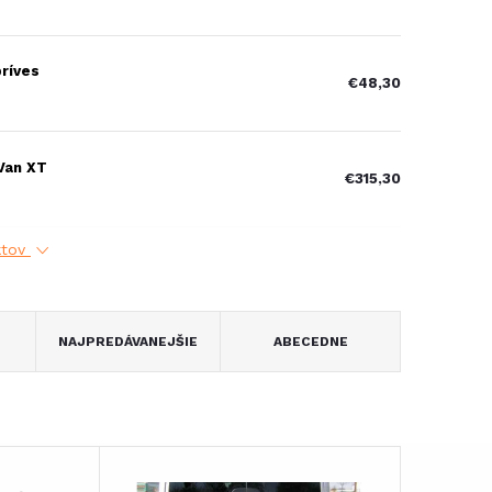
príves
€48,30
 Van XT
€315,30
ktov
NAJPREDÁVANEJŠIE
ABECEDNE