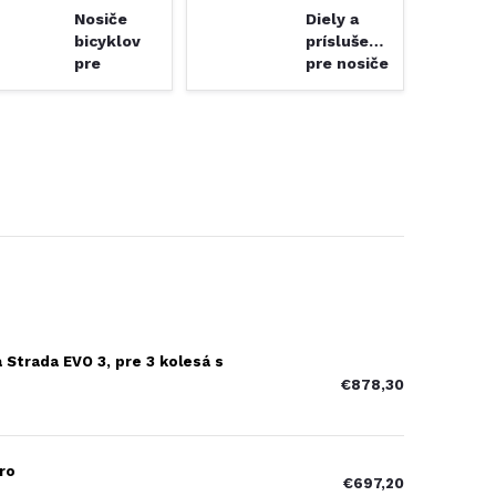
Nosiče
Diely a
bicyklov
príslušenstvo
pre
pre nosiče
dodávky
bicyklov
 Strada EVO 3, pre 3 kolesá s
€878,30
ro
€697,20