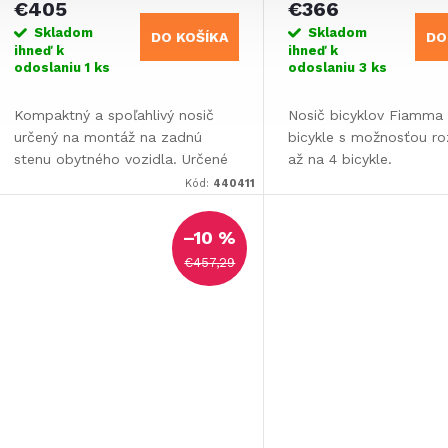
€405
€366
Skladom
Skladom
DO KOŠÍKA
DO
ihneď k
ihneď k
odoslaniu
1 ks
odoslaniu
3 ks
Kompaktný a spoľahlivý nosič
Nosič bicyklov Fiamma 
určený na montáž na zadnú
bicykle s možnosťou roz
stenu obytného vozidla. Určené
až na 4 bicykle.
pre 2 kolesá alebo 2
Kód:
440411
elektrobicykle s možnosťou
rozšírenia až pre 4 kolesá.
–10 %
€457,29