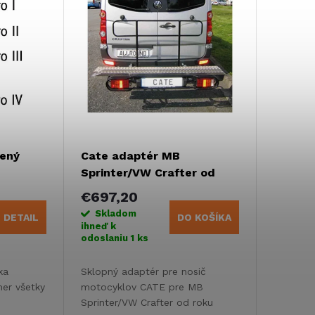
vený
Cate adaptér MB
Sprinter/VW Crafter od
04/2006 bez ťažného
€697,20
zariadenia
Skladom
DETAIL
DO KOŠÍKA
ihneď k
odoslaniu
1 ks
ka
Sklopný adaptér pre nosič
er všetky
motocyklov CATE pre MB
Sprinter/VW Crafter od roku