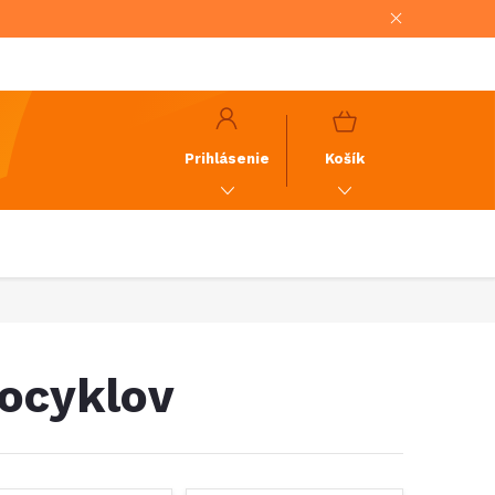
NÁKUPNÝ
KOŠÍK
Prihlásenie
Košík
tocyklov