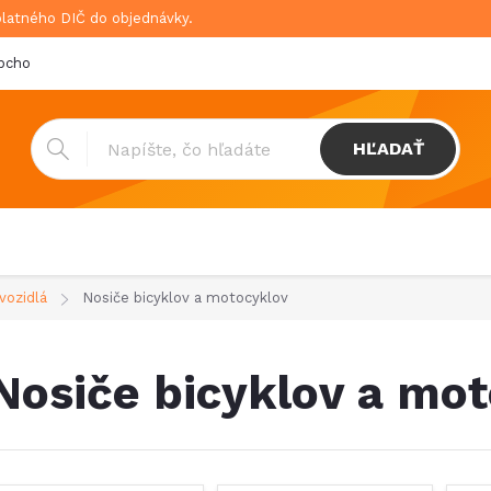
platného DIČ do objednávky.
bchodné podmienky
Doprava & platba
GDPR
HĽADAŤ
vozidlá
Nosiče bicyklov a motocyklov
Nosiče bicyklov a mo