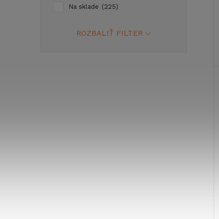
Na sklade
225
ROZBALIŤ FILTER