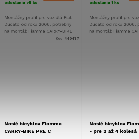
odoslaniu
>5 ks
odoslaniu
1 ks
Montážny profil pre vozidlá Fiat
Montážny profil pre voz
Ducato od roku 2006, potrebný
Ducato od roku 2006, 
na montáž Fiamma CARRY-BIKE
na montáž Fiamma CA
DJ.
DJ.
Kód:
440477
Nosič bicyklov Fiamma
Nosič bicyklov Fi
CARRY-BIKE PRE C
- pre 2 až 4 kolesá