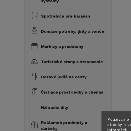
systémy
Spotrebiče pre karavan
Domáce potreby, grily a variče
Markízy a predstany
Turistické stany a stanovanie
Hotové jedlá na cesty
Čistiace prostriedky a chémia
Náhradní díly
Používame 
Reklamné predmety a
stránky a v
darčeky
informácií