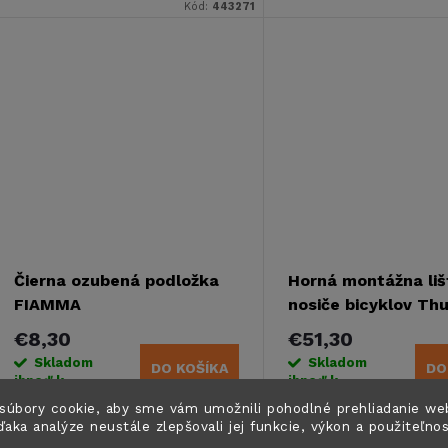
k
Kód:
443271
k
t
t
o
o
v
v
Čierna ozubená podložka
Horná montážna liš
FIAMMA
nosiče bicyklov Thu
Excellent, Elite G2,
€8,30
€51,30
G2
Skladom
Skladom
DO KOŠÍKA
DO
ihneď k
ihneď k
odoslaniu
1 ks
odoslaniu
5 ks
súbory cookie, aby sme vám umožnili pohodlné prehliadanie we
ďaka analýze neustále zlepšovali jej funkcie, výkon a použiteľno
Čierna ozubená podložka je
Prídavná lišta na horn