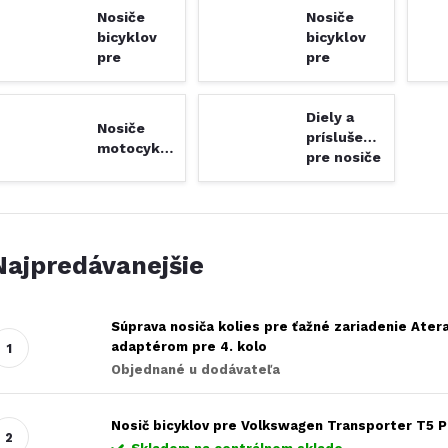
Nosiče
Nosiče
bicyklov
bicyklov
pre
pre
obytné
karavany
automobily
Diely a
Nosiče
príslušenstvo
motocyklov
pre nosiče
motocyklov
Najpredávanejšie
Súprava nosiča kolies pre ťažné zariadenie Atera
adaptérom pre 4. kolo
Objednané u dodávateľa
Nosič bicyklov pre Volkswagen Transporter T5 P