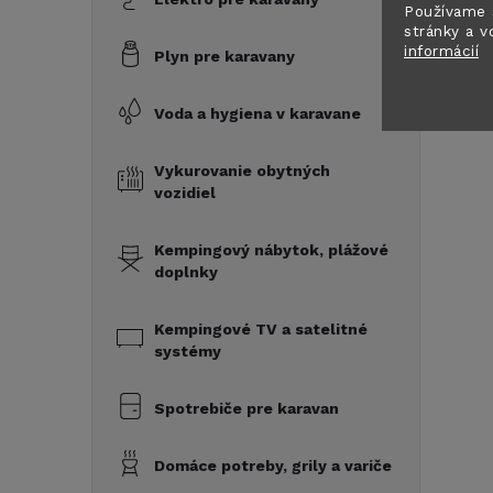
Používame 
stránky a v
informácií
Plyn pre karavany
Voda a hygiena v karavane
Vykurovanie obytných
vozidiel
Kempingový nábytok, plážové
doplnky
Kempingové TV a satelitné
systémy
Spotrebiče pre karavan
Domáce potreby, grily a variče