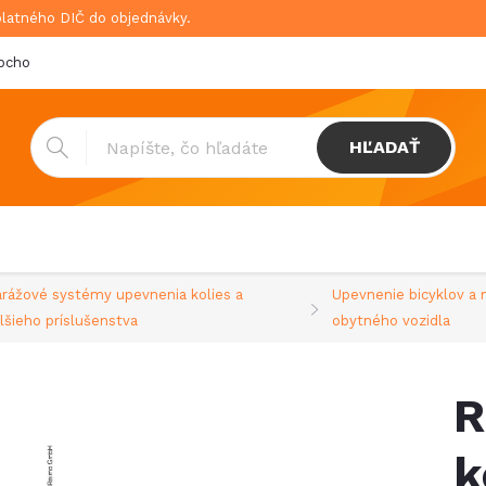
platného DIČ do objednávky.
bchodné podmienky
Doprava & platba
GDPR
HĽADAŤ
rážové systémy upevnenia kolies a
Upevnenie bicyklov a 
lšieho príslušenstva
obytného vozidla
R
k