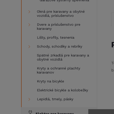
Garážové systémy upevnenia
Okná pre karavany a obytné
vozidlá, príslušenstvo
Dvere a príslušenstvo pre
karavany
Lišty, profily, tesnenia
Schody, schodíky a rebríky
Spätné zrkadlá pre karavany a
obytné vozidlá
T
Kryty a ochranné plachty
b
karavanov
Kryty na bicykle
Elektrické bicykle a kolobežky
Lepidlá, tmely, pásky
Elektro pre karavany