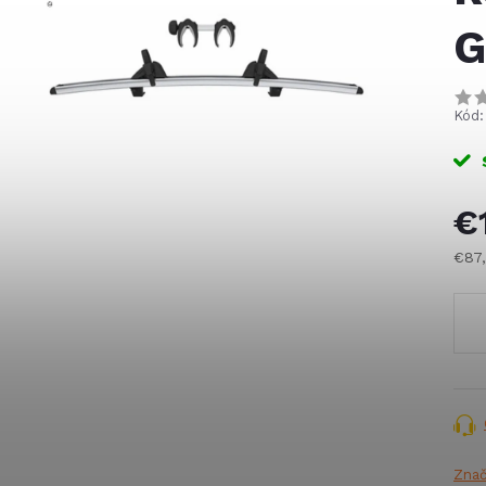
G
Kód:
€
€87
Jed
cena
Zna