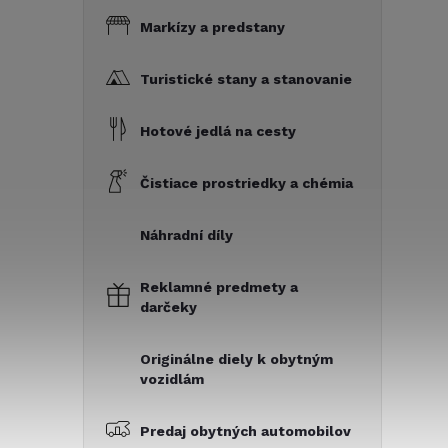
Markízy a predstany
Turistické stany a stanovanie
Hotové jedlá na cesty
Čistiace prostriedky a chémia
Náhradní díly
Reklamné predmety a
darčeky
Originálne diely k obytným
vozidlám
Predaj obytných automobilov