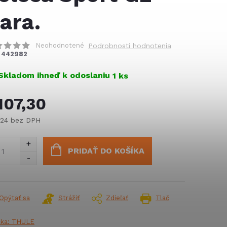
ara.
Neohodnotené
Podrobnosti hodnotenia
442982
Skladom ihneď k odoslaniu
1 ks
107,30
,24 bez DPH
notková
:
PRIDAŤ DO KOŠÍKA
Opýtať sa
Strážiť
Zdieľať
Tlač
čka:
THULE