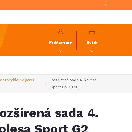
NÁKUPNÝ
KOŠÍK
Prihlásenie
Košík
motocyklov v garáži
Rozšírená sada 4. kolesa
Sport G2 Gara.
ozšírená sada 4.
olesa Sport G2