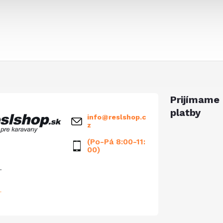
Prijímame 
platby
info
@
reslshop.c
z
(Po-Pá 8:00-11:
00)
.