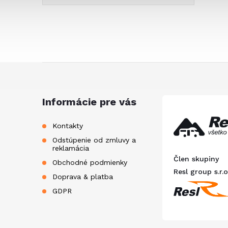
Z
á
Informácie pre vás
p
Kontakty
Odstúpenie od zmluvy a
ä
reklamácia
Člen skupiny
Obchodné podmienky
t
Resl group s.r.o
Doprava & platba
GDPR
i
e