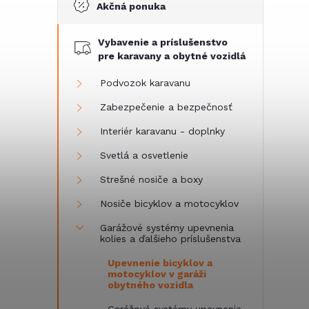
Akčná ponuka
č
Vybavenie a príslušenstvo
n
pre karavany a obytné vozidlá
ý
Podvozok karavanu
Zabezpečenie a bezpečnosť
p
Interiér karavanu - doplnky
a
Svetlá a osvetlenie
Strešné nosiče a boxy
n
Nosiče bicyklov a motocyklov
e
Garážové systémy upevnenia
kolies a ďalšieho príslušenstva
l
Upevnenie bicyklov a
motocyklov v garáži
obytného vozidla