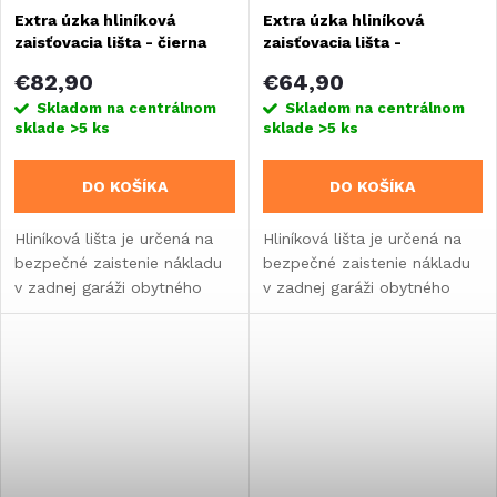
Extra úzka hliníková
Extra úzka hliníková
zaisťovacia lišta - čierna
zaisťovacia lišta -
strieborná
€82,90
€64,90
Skladom na centrálnom
Skladom na centrálnom
sklade
>5 ks
sklade
>5 ks
DO KOŠÍKA
DO KOŠÍKA
Hliníková lišta je určená na
Hliníková lišta je určená na
bezpečné zaistenie nákladu
bezpečné zaistenie nákladu
v zadnej garáži obytného
v zadnej garáži obytného
vozidla alebo karavanu.Na
vozidla alebo karavanu.Na
priskrutkovanie alebo
priskrutkovanie alebo
prilepenie. Tiež na montáž
prilepenie. Tiež na montáž
na stenu.
na stenu.