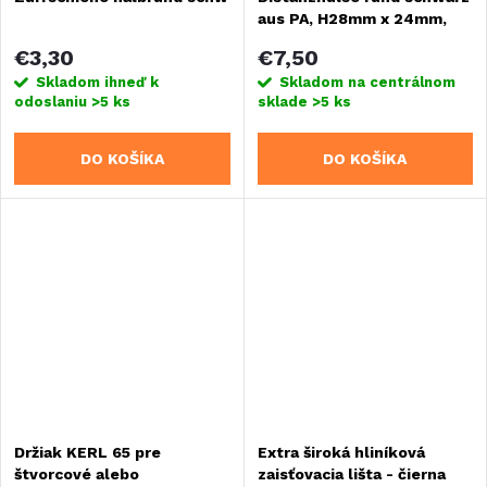
aus PA, H28mm x 24mm,
Loch mittig 8,4mm
€3,30
€7,50
Skladom ihneď k
Skladom na centrálnom
odoslaniu
>5 ks
sklade
>5 ks
DO KOŠÍKA
DO KOŠÍKA
Držiak KERL 65 pre
Extra široká hliníková
štvorcové alebo
zaisťovacia lišta - čierna