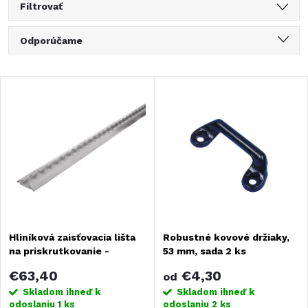
Filtrovať
R
Odporúčame
a
Najlacnejšie
V
Najdrahšie
d
ý
Najpredávanejšie
e
Abecedne
p
n
i
i
s
Hliníková zaisťovacia lišta
Robustné kovové držiaky,
e
na priskrutkovanie -
53 mm, sada 2 ks
p
strieborná
p
€63,40
€4,30
od
r
Skladom ihneď k
Skladom ihneď k
odoslaniu
1 ks
odoslaniu
2 ks