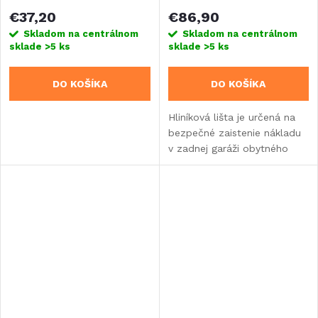
obdĺžnikové rúry
€37,20
€86,90
Skladom na centrálnom
Skladom na centrálnom
sklade
>5 ks
sklade
>5 ks
DO KOŠÍKA
DO KOŠÍKA
Hliníková lišta je určená na
bezpečné zaistenie nákladu
v zadnej garáži obytného
vozidla alebo karavanu.Na
priskrutkovanie alebo
prilepenie. Tiež na montáž
na stenu.