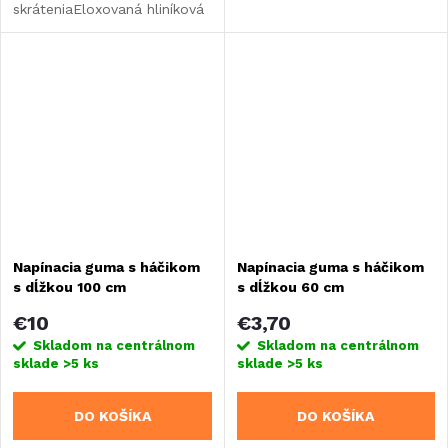
skráteniaEloxovaná hliníková
rúrkaKoncové časti z
nehrdzavejúcej ocele
Napínacia guma s háčikom
Napínacia guma s háčikom
s dĺžkou 100 cm
s dĺžkou 60 cm
€10
€3,70
Skladom na centrálnom
Skladom na centrálnom
sklade
>5 ks
sklade
>5 ks
DO KOŠÍKA
DO KOŠÍKA