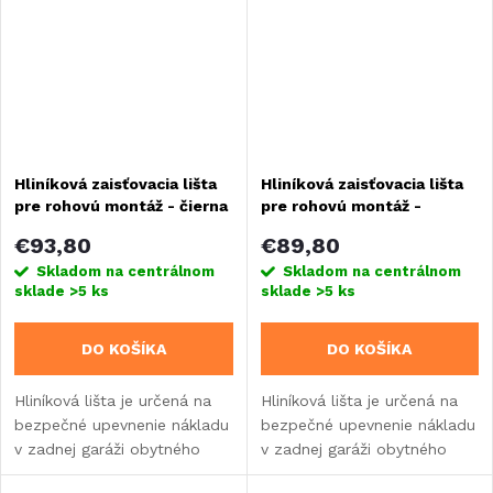
Hliníková zaisťovacia lišta
Hliníková zaisťovacia lišta
pre rohovú montáž - čierna
pre rohovú montáž -
strieborná
€93,80
€89,80
Skladom na centrálnom
Skladom na centrálnom
sklade
>5 ks
sklade
>5 ks
DO KOŠÍKA
DO KOŠÍKA
Hliníková lišta je určená na
Hliníková lišta je určená na
bezpečné upevnenie nákladu
bezpečné upevnenie nákladu
v zadnej garáži obytného
v zadnej garáži obytného
vozidla alebo karavanu.
vozidla alebo karavanu.