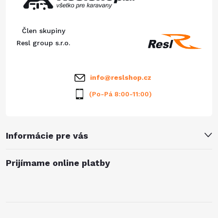
e
r
ä
Člen skupiny
v
t
Resl group s.r.o.
k
i
y
info
@
reslshop.cz
e
v
(Po-Pá 8:00-11:00)
ý
p
Informácie pre vás
i
Prijímame online platby
s
u