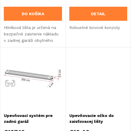
r
o
DO KOŠÍKA
DETAIL
o
d
Hliníková lišta je určená na
Robustné kovové konzoly
d
bezpečné zaistenie nákladu
u
v zadnej garáži obytného
u
vozidla alebo karavanu.
k
k
t
t
o
o
v
v
Upevňovací systém pre
Upevňovacie očko do
zadnú garáž
zaisťovacej lišty