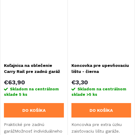
Koľajnica na oblečenie
Koncovka pre upevňovaciu
Carry Rail pre zadnú garáž
lištu - čierna
€63,90
€3,30
Skladom na centrálnom
Skladom na centrálnom
sklade
5 ks
sklade
>5 ks
DO KOŠÍKA
DO KOŠÍKA
Praktické pre zadnú
Koncovka pre extra úzku
garážMožnosť individuálneho
zaisťovaciu lištu garáže.