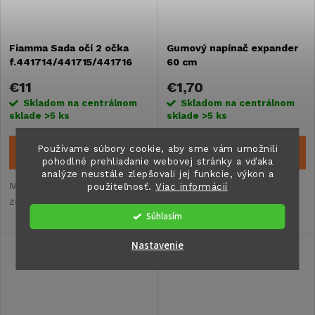
Fiamma Sada očí 2 očka
Gumový napínač expander
f.441714/441715/441716
60 cm
€11
€1,70
Skladom na centrálnom
Skladom na centrálnom
sklade
>5 ks
sklade
>5 ks
Používame súbory cookie, aby sme vám umožnili
DO KOŠÍKA
DO KOŠÍKA
pohodlné prehliadanie webovej stránky a vďaka
analýze neustále zlepšovali jej funkcie, výkon a
Malý a ľahkýUľahčuje
Napínacia guma s oceľovým
použiteľnosť.
Viac informácií
zapínanie
hákomPružná montážPre
Súhlasím
ľahkú batožinu
Nastavenie