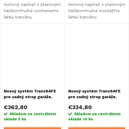
Gumový napínač s plastovým
Gumový napínač s plastovým
háčikomPružné uvoľneniePre
háčikomPružná montážPre
ľahkú batožinu
ľahkú batožinu
Nosný systém TransSAFE
Nosný systém TransSAFE
pre zadný strop garáže,
pre zadný strop garáže,
1030 mm
750 mm
€362,80
€334,80
Skladom na centrálnom
Skladom na centrálnom
sklade
5 ks
sklade
>5 ks