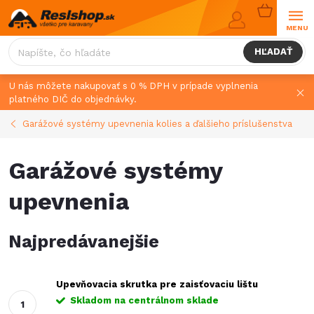
Prejsť
NÁKUPN
na
KOŠÍK
obsah
HĽADAŤ
U nás môžete nakupovať s 0 % DPH v prípade vyplnenia
platného DIČ do objednávky.
Garážové systémy upevnenia kolies a ďalšieho príslušenstva
Garážové systémy
upevnenia
Najpredávanejšie
Upevňovacia skrutka pre zaisťovaciu lištu
Skladom na centrálnom sklade