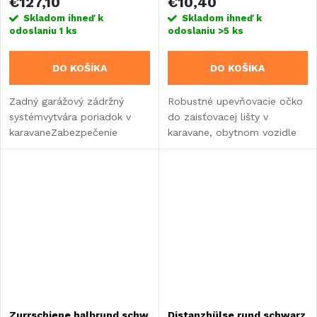
€127,10
€10,40
Skladom ihneď k
Skladom ihneď k
odoslaniu
1 ks
odoslaniu
>5 ks
DO KOŠÍKA
DO KOŠÍKA
Zadný garážový zádržný
Robustné upevňovacie očko
systémvytvára poriadok v
do zaisťovacej lišty v
karavaneZabezpečenie
karavane, obytnom vozidle
nákladuSúprava: oká na
alebo vstavaní s vnútorným
upevnenie na koľajnice
priemerom 29,5 mm.
Zurrschiene halbrund schw
Distanzhülse rund schwarz