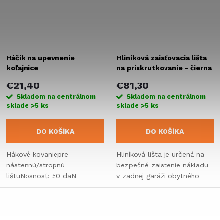
Háčik na upevnenie
Hliníková zaisťovacia lišta
koľajnice
na priskrutkovanie - čierna
€21,40
€81,30
Skladom na centrálnom
Skladom na centrálnom
sklade
>5 ks
sklade
>5 ks
DO KOŠÍKA
DO KOŠÍKA
Hákové kovaniepre
Hliníková lišta je určená na
nástennú/stropnú
bezpečné zaistenie nákladu
lištuNosnosť: 50 daN
v zadnej garáži obytného
vozidla alebo karavanu.