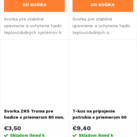
DO KOŠÍKA
DO KOŠÍKA
Svorka pre stabilné
Svorka pre stabilné
upevnenie a uchytenie hadíc
upevnenie a uchytenie hadíc
teplovzdušných systémov k
teplovzdušných a
vnútorným stenám obytného
chladiacich systémov k
vozidla alebo karavanu.
vnútorným stenám obytného
vozidla alebo karavanu.
Svorka ZRS Truma pre
T-kus na pripojenie
hadice s priemerom 80 mm,
potrubia s priemerom 60
čierna
mm
€3,50
€9,40
Skladom ihneď k
Skladom ihneď k