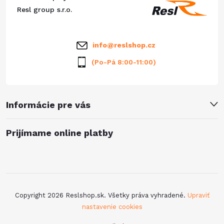
v
t
Resl group s.r.o.
k
i
y
info
@
reslshop.cz
e
v
(Po-Pá 8:00-11:00)
ý
p
Informácie pre vás
i
Prijímame online platby
s
u
Copyright 2026
Reslshop.sk
. Všetky práva vyhradené.
Upraviť
nastavenie cookies