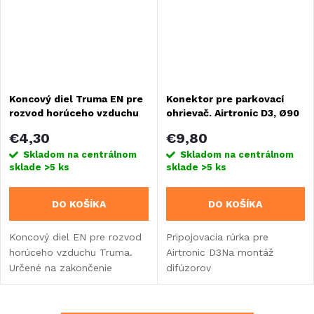
Koncový diel Truma EN pre
Konektor pre parkovací
rozvod horúceho vzduchu
ohrievač. Airtronic D3, Ø90
mm, čierna
€4,30
€9,80
Skladom na centrálnom
Skladom na centrálnom
sklade
>5 ks
sklade
>5 ks
DO KOŠÍKA
DO KOŠÍKA
Koncový diel EN pre rozvod
Pripojovacia rúrka pre
horúceho vzduchu Truma.
Airtronic D3Na montáž
Určené na zakončenie
difúzorov
rozvodov teplého alebo
studeného vzduchu v
systémoch Truma.