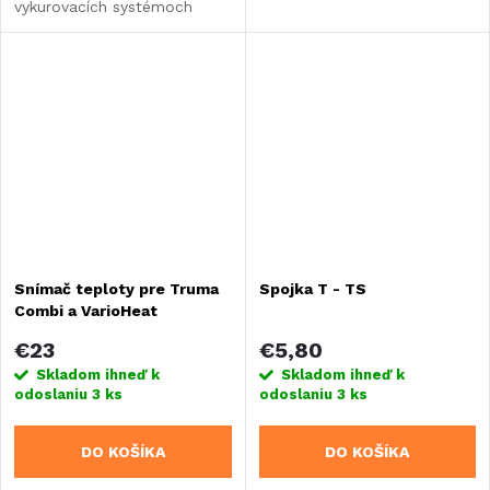
vykurovacích systémoch
Truma.
Snímač teploty pre Truma
Spojka T - TS
Combi a VarioHeat
€23
€5,80
Skladom ihneď k
Skladom ihneď k
odoslaniu
3 ks
odoslaniu
3 ks
DO KOŠÍKA
DO KOŠÍKA