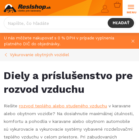
Prejsť
NÁKUPN
na
KOŠÍK
obsah
HĽADAŤ
U nás môžete nakupovať s 0 % DPH v prípade vyplnenia
platného DIČ do objednávky.
Vykurovanie obytných vozidiel
Diely a príslušenstvo pre
rozvod vzduchu
Riešite
rozvod teplého alebo studeného vzduchu
v karavane
alebo obytnom vozidle? Na dosiahnutie maximálnej útulnosti,
komfortu a pohodlia v karavane alebo obytnom automobile
sú vykurovacie a vykurovacie systémy vybavené rozdeľovačmi
teplého vzduchu v celom priestore. Pri zabudovaných