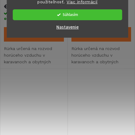
použiteľnosť.
Viac informácií
€9,60
€24
Skladom ihneď k
Skladom ihneď k
Súhlasím
odoslaniu
2 ks
odoslaniu
3 ks
Nastavenie
DO KOŠÍKA
DO KOŠÍKA
Rúrka určená na rozvod
Rúrka určená na rozvod
horúceho vzduchu v
horúceho vzduchu v
karavanoch a obytných
karavanoch a obytných
vozidlách. S vonkajším
vozidlách. S vonkajším
priemerom 65 mm.
priemerom 65 mm.