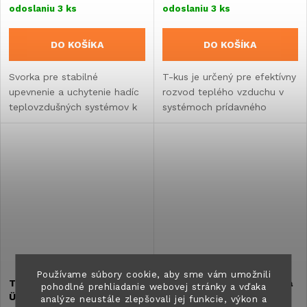
odoslaniu
3 ks
odoslaniu
3 ks
DO KOŠÍKA
DO KOŠÍKA
Svorka pre stabilné
T-kus je určený pre efektívny
upevnenie a uchytenie hadíc
rozvod teplého vzduchu v
teplovzdušných systémov k
systémoch prídavného
vnútorným stenám obytného
kúrenia v karavane, obytného
vozidla alebo karavanu.
vozidla alebo vstavania.
Používame súbory cookie, aby sme vám umožnili
Teplovzdušná rúrka Truma
Teplovzdušná rúrka Truma
pohodlné prehliadanie webovej stránky a vďaka
ÜR3 65 – 2 metre
ÜR3 65 – 5 metrov
analýze neustále zlepšovali jej funkcie, výkon a