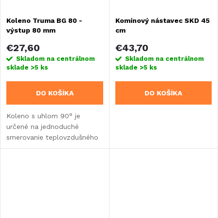
Koleno Truma BG 80 -
Komínový nástavec SKD 45
výstup 80 mm
cm
€27,60
€43,70
Skladom na centrálnom
Skladom na centrálnom
sklade
>5 ks
sklade
>5 ks
DO KOŠÍKA
DO KOŠÍKA
Koleno s uhlom 90° je
určené na jednoduché
smerovanie teplovzdušného
potrubia v karavane alebo
obytnom vozidle. Priemer 80
mm na oboch koncoch.