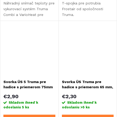
Náhradný snímač teploty pre
T-spojka pre potrubia
vykurovací systém Truma
Frostair od spoločnosti
Combi a VarioHeat pre
Truma.
presné meranie a reguláciu
vnútornej teploty vo vašom
obytnom vozidle alebo
karavane.
Svorka ÜS 5 Truma pre
Svorka ÜS Truma pre
hadice s priemerom 75mm
hadice s priemerom 65 mm,
sivá
€2,90
€2,30
Skladom ihneď k
Skladom ihneď k
odoslaniu
5 ks
odoslaniu
>5 ks