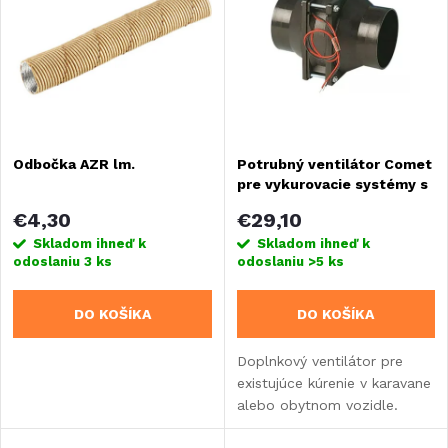
ý
e
Abecedne
p
n
i
i
s
Odbočka AZR lm.
Potrubný ventilátor Comet
e
pre vykurovacie systémy s
p
hadicami 60 mm
p
€4,30
€29,10
r
Skladom ihneď k
Skladom ihneď k
odoslaniu
3 ks
odoslaniu
>5 ks
r
o
DO KOŠÍKA
DO KOŠÍKA
o
d
Doplnkový ventilátor pre
d
existujúce kúrenie v karavane
u
alebo obytnom vozidle.
u
Zlepšuje distribúciu teplého