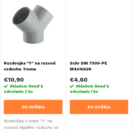
k
vzduchu v priestore vozidla.
k
t
t
o
o
v
v
Rozdvojka "Y" na rozvod
Schr DIN 7500-PE
vzduchu Truma
M4x10A2K
€10,90
€4,60
Skladom ihneď k
Skladom ihneď k
odoslaniu
2 ks
odoslaniu
1 ks
DO KOŠÍKA
DO KOŠÍKA
Rozbočka v tvare "Y" na
rozvod teplého vzduchu vo