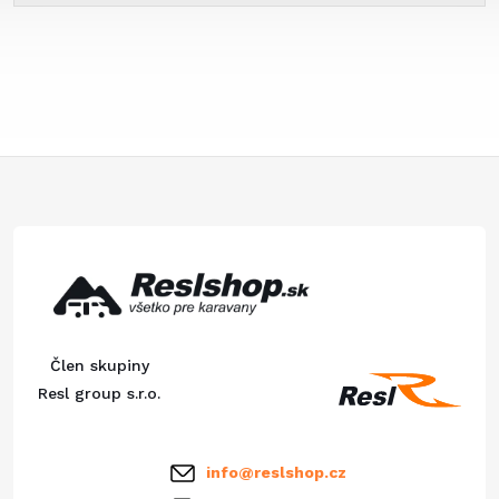
Z
á
p
ä
Člen skupiny
t
Resl group s.r.o.
i
info
@
reslshop.cz