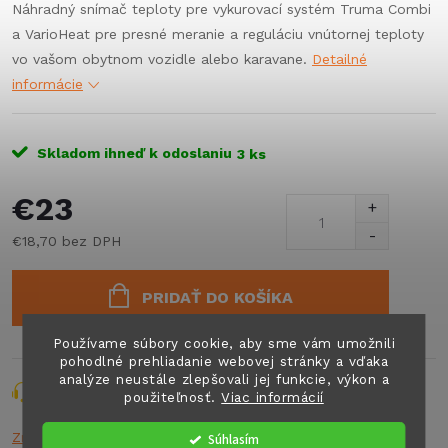
Náhradný snímač teploty pre vykurovací systém Truma Combi
a VarioHeat pre presné meranie a reguláciu vnútornej teploty
vo vašom obytnom vozidle alebo karavane.
Detailné
informácie
Skladom ihneď k odoslaniu
3 ks
€23
€18,70 bez DPH
Jednotková
cena:
PRIDAŤ DO KOŠÍKA
Používame súbory cookie, aby sme vám umožnili
pohodlné prehliadanie webovej stránky a vďaka
analýze neustále zlepšovali jej funkcie, výkon a
Opýtať sa
Strážiť
Zdieľať
použiteľnosť.
Viac informácií
Značka:
TRUMA
Súhlasím