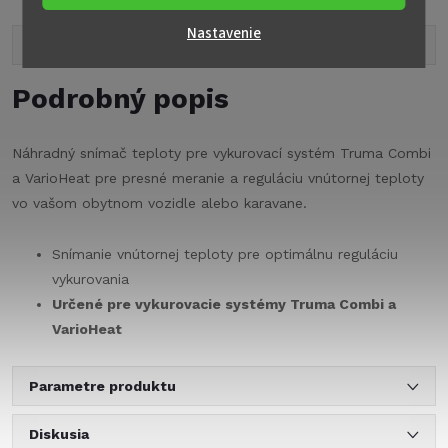
Nastavenie
Popis produktu
Podrobný popis
Náhradný snímač teploty pre vykurovací systém Truma Combi
a VarioHeat pre presné meranie a reguláciu vnútornej teploty
vo vašom obytnom vozidle alebo karavane.
Snímanie vnútornej teploty pre optimálnu reguláciu
vykurovania
Určené pre vykurovacie systémy Truma Combi a
VarioHeat
Parametre produktu
Diskusia