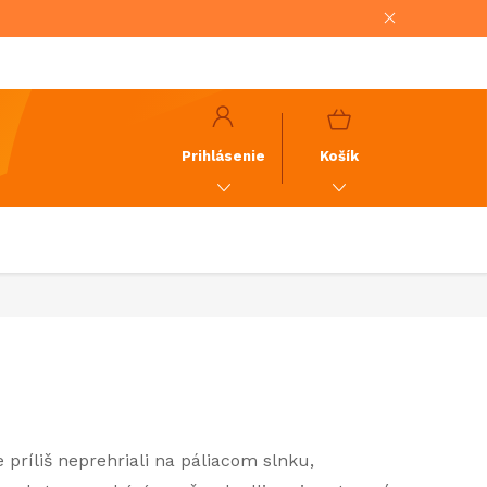
NÁKUPNÝ
KOŠÍK
Prihlásenie
Košík
príliš neprehriali na páliacom slnku,