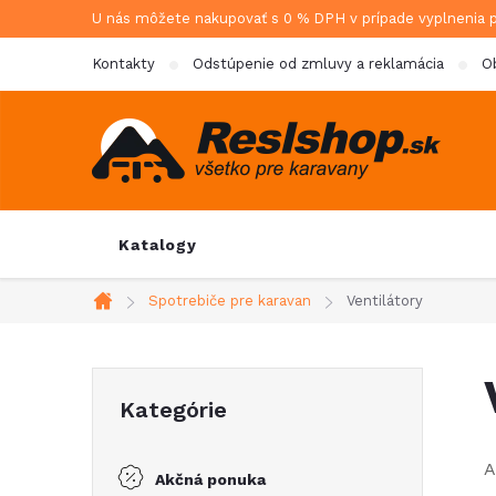
Prejsť
U nás môžete nakupovať s 0 % DPH v prípade vyplnenia 
na
Kontakty
Odstúpenie od zmluvy a reklamácia
O
obsah
Katalogy
Spotrebiče pre karavan
Ventilátory
Domov
B
Preskočiť
Kategórie
kategórie
o
A
Akčná ponuka