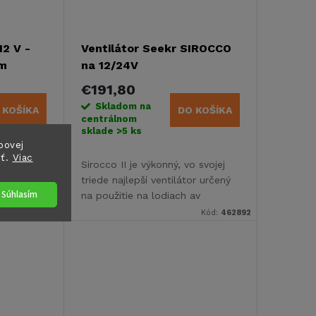
12 V -
Ventilátor Seekr SIROCCO
om
na 12/24V
€191,80
Skladom na
 KOŠÍKA
DO KOŠÍKA
centrálnom
sklade
>5 ks
bovej
sť.
Viac
nenie
Sirocco II je výkonný, vo svojej
ý
triede najlepší ventilátor určený
Súhlasím
na použitie na lodiach av
obytných automobiloch.
Kód:
462880
Kód:
462892