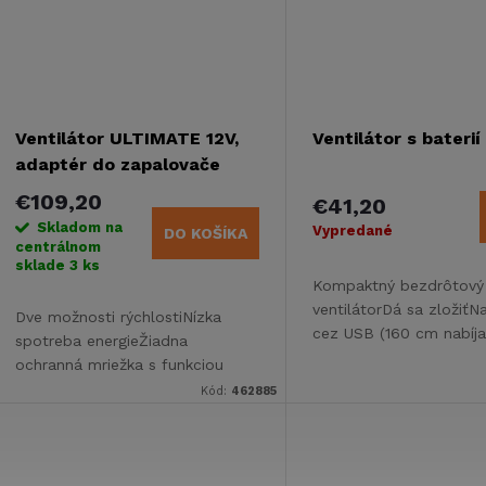
v
v
Ventilátor ULTIMATE 12V,
Ventilátor s bateri
adaptér do zapalovače
cigaret
€109,20
€41,20
Skladom na
Vypredané
DO KOŠÍKA
centrálnom
sklade
3 ks
Kompaktný bezdrôtový
ventilátorDá sa zložiťNa
Dve možnosti rýchlostiNízka
cez USB (160 cm nabíja
spotreba energieŽiadna
úrovne rýchlosti
ochranná mriežka s funkciou
Finger SafeDve možnosti
Kód:
462885
montáže: trvalá alebo
odnímateľná prísavkaDlhá
životnosť: trakčný motor s...