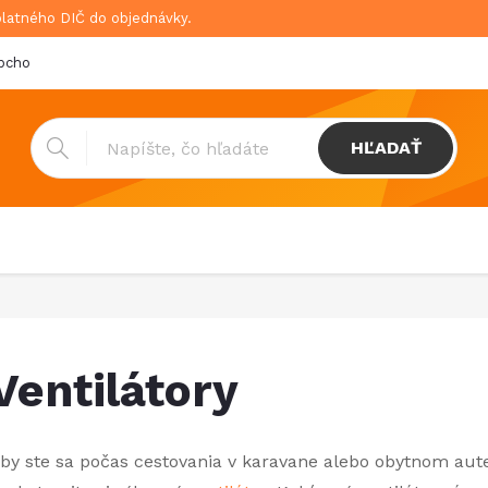
platného DIČ do objednávky.
bchodné podmienky
Doprava & platba
GDPR
HĽADAŤ
Ventilátory
by ste sa počas cestovania v karavane alebo obytnom aute 