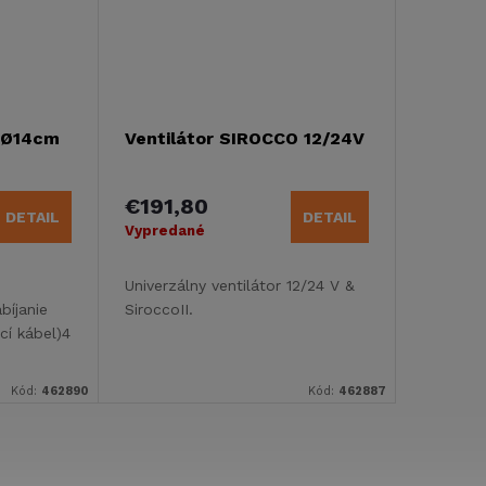
í Ø14cm
Ventilátor SIROCCO 12/24V
€191,80
DETAIL
DETAIL
Vypredané
Univerzálny ventilátor 12/24 V &
bíjanie
SiroccoII.
cí kábel)4
Kód:
462890
Kód:
462887