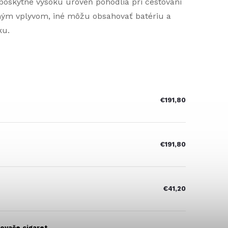
 poskytne vysokú úroveň pohodlia pri cestovaní
stným vplyvom, iné môžu obsahovať batériu a
ku.
€191,80
€191,80
€41,20
lovače cigaret