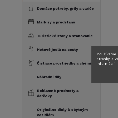
Domáce potreby, grily a variče
Markízy a predstany
Turistické stany a stanovanie
Hotové jedlá na cesty
Používame 
stránky a v
Čistiace prostriedky a chémia
informácií
Náhradní díly
Reklamné predmety a
darčeky
Originálne diely k obytným
vozidlám