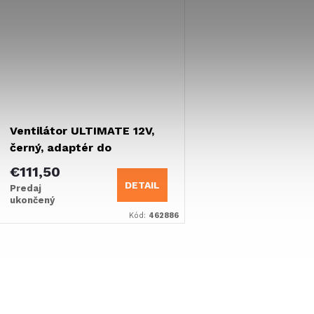
Ventilátor ULTIMATE 12V,
černý, adaptér do
zapalovače cigaret
€111,50
DETAIL
Predaj
ukončený
Kód:
462886
O
v