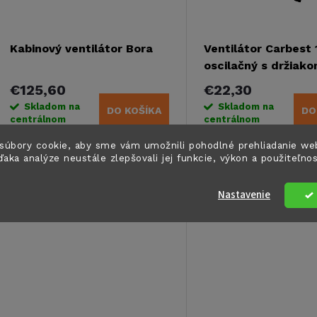
e
s
p
p
Kabinový ventilátor Bora
Ventilátor Carbest 
r
oscilačný s držiak
r
€125,60
€22,30
o
Skladom na
Skladom na
DO KOŠÍKA
DO
o
centrálnom
centrálnom
sklade
4 ks
sklade
>5 ks
d
súbory cookie, aby sme vám umožnili pohodlné prehliadanie we
d
ďaka analýze neustále zlepšovali jej funkcie, výkon a použiteľno
3-stupňové dotykové
2 úrovne rýchlostiUpev
u
ovládanieNastaviteľný
pomocou klipuOscilačn
u
Nastavenie
uholOdolný 5000 s nízkou
k
spotrebou energieKompaktný
Kód:
462882
k
dizajnJednoduchá
t
inštaláciaMontáž na boku
t
vertikálne alebo smerom nadol
o
o