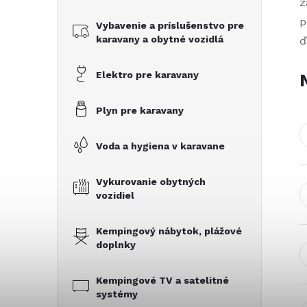
č
z
p
Vybavenie a príslušenstvo pre
n
karavany a obytné vozidlá
ď
ý
Elektro pre karavany
p
Plyn pre karavany
a
Voda a hygiena v karavane
n
Vykurovanie obytných
vozidiel
e
Kempingový nábytok, plážové
l
doplnky
Kempingové TV a satelitné
systémy