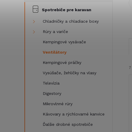
Spotrebiče pre karavan
Chladničky a chladiace boxy
Rúry a variče
Kempingové vysávače
Ventilátory
Kempingové práčky
7
Vysúšače, žehličky na vlasy
Televízia
Digestory
Mikrovlnné rúry
Kávovary a rýchlovarné kanvice
i
i
Ďalšie drobné spotrebiče