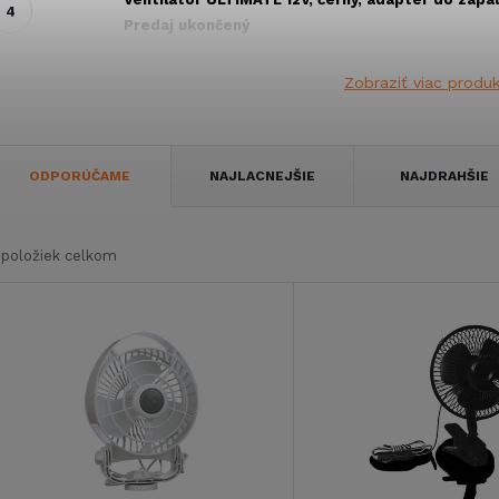
Predaj ukončený
Zobraziť viac produ
R
ODPORÚČAME
NAJLACNEJŠIE
NAJDRAHŠIE
a
položiek celkom
d
V
e
ý
n
p