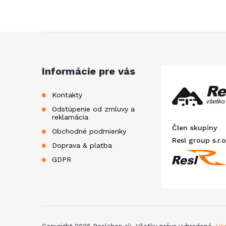
l
Z
á
Informácie pre vás
p
Kontakty
i
Odstúpenie od zmluvy a
ä
reklamácia
Člen skupiny
Obchodné podmienky
t
Resl group s.r.o
Doprava & platba
GDPR
i
e