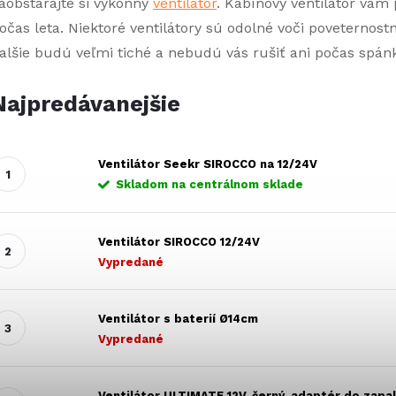
aobstarajte si výkonný
ventilátor
. Kabínový ventilátor vám
očas leta. Niektoré ventilátory sú odolné voči poveterno
alšie budú veľmi tiché a nebudú vás rušiť ani počas spán
Najpredávanejšie
Ventilátor Seekr SIROCCO na 12/24V
Skladom na centrálnom sklade
Ventilátor SIROCCO 12/24V
Vypredané
Ventilátor s baterií Ø14cm
Vypredané
Ventilátor ULTIMATE 12V, černý, adaptér do zapa