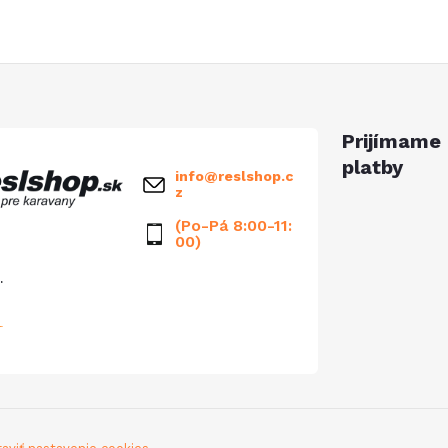
á
d
a
Prijímame 
platby
c
info
@
reslshop.c
z
(Po-Pá 8:00-11:
00)
e
.
p
r
v
k