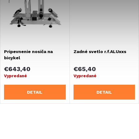
u
u
k
k
t
t
o
Pripevnenie nosiča na
Zadné svetlo r.f.ALUxxs
o
bicykel
v
v
€643,40
€65,40
Vypredané
Vypredané
DETAIL
DETAIL
O
v