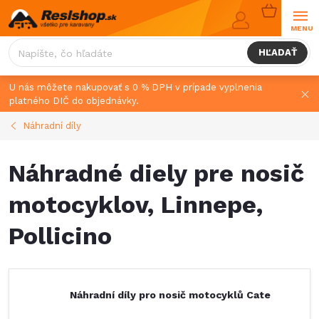
Prejsť
NÁKUPN
na
KOŠÍK
obsah
HĽADAŤ
U nás môžete nakupovať s 0 % DPH v prípade vyplnenia
platného DIČ do objednávky.
Náhradní díly
Náhradné diely pre nosič
motocyklov, Linnepe,
Pollicino
Náhradní díly pro nosič motocyklů Cate