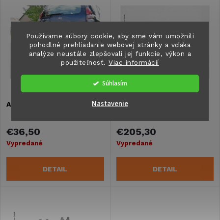
V
Najdrahšie
d
ý
Najpredávanejšie
e
Používame súbory cookie, aby sme vám umožnili
Abecedne
p
pohodlné prehliadanie webovej stránky a vďaka
analýze neustále zlepšovali jej funkcie, výkon a
n
použiteľnosť.
Viac informácií
i
i
Súhlasím
s
Nastavenie
Adaptér f.Osvetlenie
Elektronika Pollicino
e
p
p
€36,50
€205,30
r
Vypredané
Vypredané
r
o
DETAIL
DETAIL
o
d
d