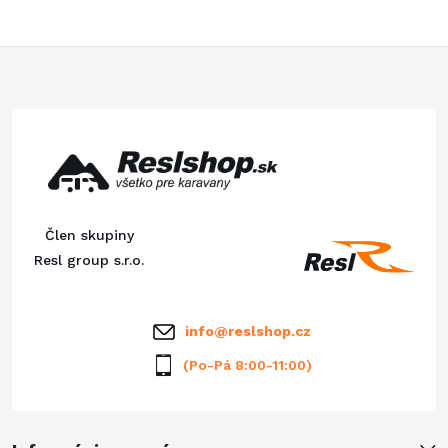
l
á
Z
d
á
a
p
c
ä
i
Člen skupiny
e
t
Resl group s.r.o.
p
i
info
@
reslshop.cz
r
e
(Po-Pá 8:00-11:00)
v
k