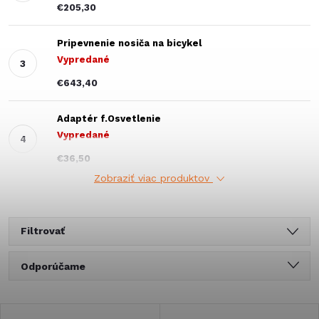
€205,30
Pripevnenie nosiča na bicykel
Vypredané
€643,40
Adaptér f.Osvetlenie
Vypredané
€36,50
Zobraziť viac produktov
Filtrovať
R
Odporúčame
a
Najlacnejšie