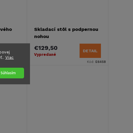
ového
Skladací stôl s podpernou
nohou
€129,50
DETAIL
DETAIL
bovej
Vypredané
sť.
Viac
Kód:
E468
Kód:
E6458
Súhlasím