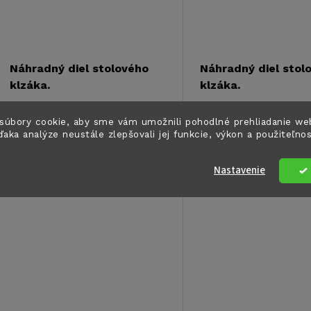
o
o
v
v
Náhradný diel stolového
Náhradný diel stol
klzáka.
klzáka.
€9,70
€8,30
DETAIL
súbory cookie, aby sme vám umožnili pohodlné prehliadanie we
Vypredané
Vypredané
ďaka analýze neustále zlepšovali jej funkcie, výkon a použiteľno
Kód:
E497
Nastavenie