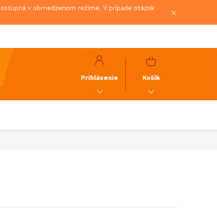
 dostupná v obmedzenom režime. V prípade otázok
NÁKUPNÝ
KOŠÍK
Prihlásenie
Košík