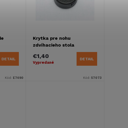
ie
Krytka pre nohu
zdvíhacieho stola
Traveline
€1,40
DETAIL
DETAIL
Vypredané
Kód:
E7490
Kód:
57073