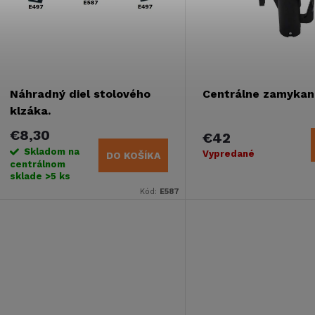
e
s
p
p
Náhradný diel stolového
Centrálne zamykan
r
klzáka.
r
€8,30
€42
o
Skladom na
Vypredané
DO KOŠÍKA
o
centrálnom
sklade
>5 ks
d
Kód:
E587
d
u
u
k
k
t
t