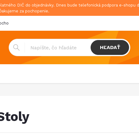
platného DIČ do objednávky. Dnes bude telefonická podpora e-shopu
 Ďakujeme za pochopenie.
bchodné podmienky
Doprava & platba
GDPR
HĽADAŤ
Stoly