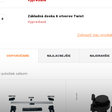
Vypredané
Základná doska 6 otvorov Twist
Vypredané
Zobraziť viac produ
R
ODPORÚČAME
NAJLACNEJŠIE
NAJDRAHŠIE
a
0
položiek celkom
d
V
e
ý
n
p