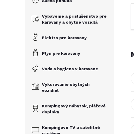
Akčná ponuka
č
Vybavenie a príslušenstvo pre
n
karavany a obytné vozidlá
ý
Elektro pre karavany
p
Plyn pre karavany
a
Voda a hygiena v karavane
n
Vykurovanie obytných
vozidiel
e
Kempingový nábytok, plážové
l
doplnky
Kempingové TV a satelitné
systémy