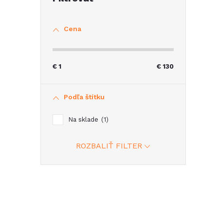
Cena
€
1
€
130
Podľa štítku
Na sklade
1
ROZBALIŤ FILTER
i