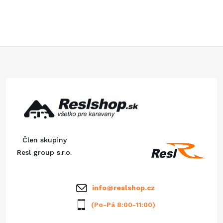
v
l
á
Z
d
á
a
p
c
ä
i
Člen skupiny
e
t
Resl group s.r.o.
p
i
info
@
reslshop.cz
r
e
(Po-Pá 8:00-11:00)
v