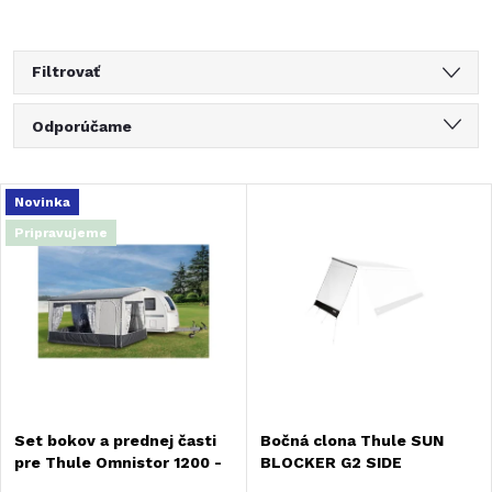
Filtrovať
R
Odporúčame
a
Najlacnejšie
V
Novinka
Najdrahšie
d
Pripravujeme
ý
Najpredávanejšie
e
Abecedne
p
n
i
i
s
Set bokov a prednej časti
Bočná clona Thule SUN
e
pre Thule Omnistor 1200 -
BLOCKER G2 SIDE
p
šírka 260 cm