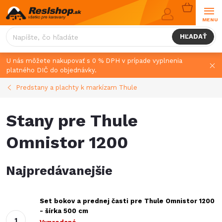
Prejsť
NÁKUPN
na
KOŠÍK
obsah
HĽADAŤ
U nás môžete nakupovať s 0 % DPH v prípade vyplnenia
platného DIČ do objednávky.
Predstany a plachty k markízam Thule
Stany pre Thule
Omnistor 1200
Najpredávanejšie
Set bokov a prednej časti pre Thule Omnistor 1200
- šírka 500 cm