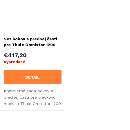
Set bokov a prednej časti
pre Thule Omnistor 1200 -
šírka 500 cm
€417,20
Vypredané
DETAIL
Kompletná sada bokov a
prednej časti pre vreckovú
markízu Thule Omnistor 1200
- šírka 500 cm.
O