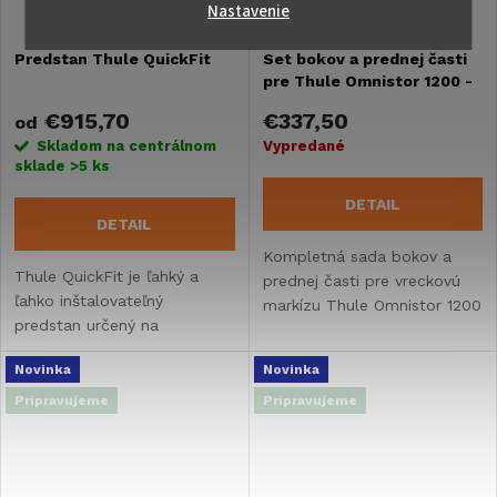
Nastavenie
Predstan Thule QuickFit
Set bokov a prednej časti
pre Thule Omnistor 1200 -
šírka 300 cm
€915,70
€337,50
od
Skladom na centrálnom
Vypredané
sklade
>5 ks
DETAIL
DETAIL
Kompletná sada bokov a
Thule QuickFit je ľahký a
prednej časti pre vreckovú
ľahko inštalovateľný
markízu Thule Omnistor 1200
predstan určený na
- šírka 300 cm.
zavesenie pod markízu.
Novinka
Novinka
Pripravujeme
Pripravujeme