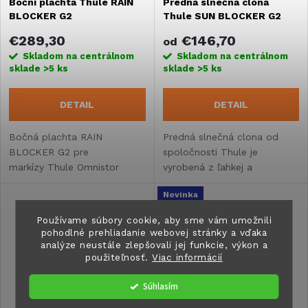
Boční plachta Thule RAIN
Predná slnečná clona
BLOCKER G2
Thule SUN BLOCKER G2
FRONT
€289,30
€146,70
od
Skladom na centrálnom
Skladom na centrálnom
sklade
>5 ks
sklade
>5 ks
DETAIL
DETAIL
Bočná plachta RAIN
Predná slnečná clona od
BLOCKER G2 pre
spoločnosti Thule je
markízy Thule Omnistor
vyrobená z ľahkej a
1200.
priedušnej sieťoviny. Vhodná
Novinka
pre všetky typy markízy
Thule Omnistor.
Pripravujeme
Používame súbory cookie, aby sme vám umožnili
pohodlné prehliadanie webovej stránky a vďaka
analýze neustále zlepšovali jej funkcie, výkon a
použiteľnosť.
Viac informácií
Súhlasím