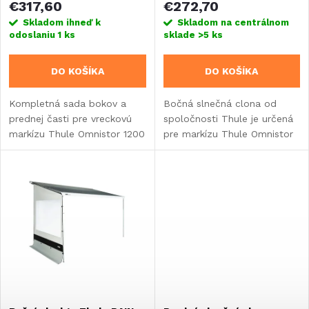
p
€317,60
€272,70
r
Skladom ihneď k
Skladom na centrálnom
odoslaniu
1 ks
sklade
>5 ks
r
o
DO KOŠÍKA
DO KOŠÍKA
o
d
Kompletná sada bokov a
Bočná slnečná clona od
d
prednej časti pre vreckovú
spoločnosti Thule je určená
u
markízu Thule Omnistor 1200
pre markízu Thule Omnistor
u
- šírka 260 cm.
1200.
k
k
t
t
o
o
v
v