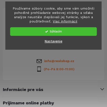
á
Používame súbory cookie, aby sme vám umožnili
pohodlné prehliadanie webovej stránky a vďaka
analýze neustále zlepšovali jej funkcie, výkon a
p
použiteľnosť.
Viac informácií
Súhlasím
ä
Člen skupiny
Nastavenie
t
Resl group s.r.o.
i
info
@
reslshop.cz
e
(Po-Pá 8:00-11:00)
Informácie pre vás
Prijímame online platby