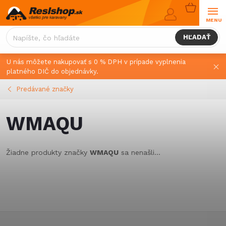
Prejsť
NÁKUPN
na
KOŠÍK
obsah
HĽADAŤ
U nás môžete nakupovať s 0 % DPH v prípade vyplnenia
platného DIČ do objednávky.
Predávané značky
WMAQU
Žiadne produkty značky
WMAQU
sa nenašli...
Z