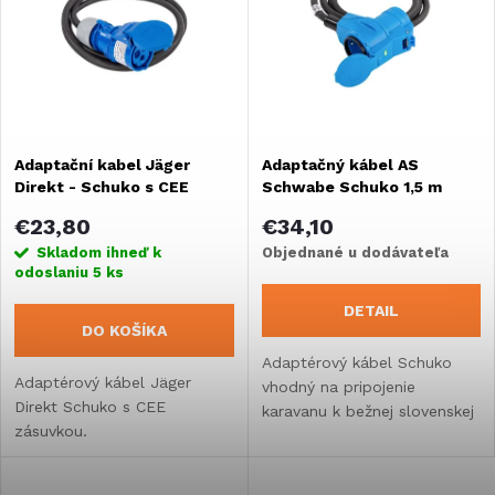
e
Abecedne
p
n
i
i
s
Adaptační kabel Jäger
Adaptačný kábel AS
e
Direkt - Schuko s CEE
Schwabe Schuko 1,5 m
p
zásuvkou 1,5 m
p
€23,80
€34,10
r
Skladom ihneď k
Objednané u dodávateľa
odoslaniu
5 ks
r
o
DETAIL
DO KOŠÍKA
o
d
Adaptérový kábel Schuko
Adaptérový kábel Jäger
vhodný na pripojenie
d
Direkt Schuko s CEE
karavanu k bežnej slovenskej
u
zásuvkou.
zásuvke s možnosťou
u
pripojenia ďalšieho
k
spotrebiča so slovenskou