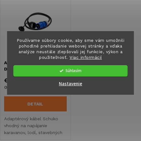
k
zástrčkou.
t
t
o
o
v
Používame súbory cookie, aby sme vám umožnili
pohodlné prehliadanie webovej stránky a vďaka
v
analýze neustále zlepšovali jej funkcie, výkon a
použiteľnosť.
Viac informácií
Adaptačný kábel Jäger
Direkt - Schuko s CEE
Súhlasím
zástrčkou 1,5 m
€24,60
Nastavenie
Objednané u dodávateľa
DETAIL
Adaptérový kábel Schuko
vhodný na napájanie
karavanov, lodí, stavebných
prívesov, jácht, mobilných