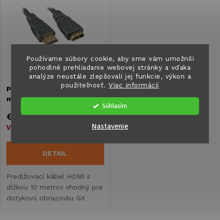
k
t
t
o
o
Používame súbory cookie, aby sme vám umožnili
v
pohodlné prehliadanie webovej stránky a vďaka
v
analýze neustále zlepšovali jej funkcie, výkon a
použiteľnosť.
Viac informácií
Predlžovací kábel HDMI 10
m
Súhlasím
€26
Nastavenie
Vypredané
DETAIL
Predlžovací kábel HDMI s
dĺžkou 10 metrov vhodný pre
dotykovú obrazovku GX
Touch 50