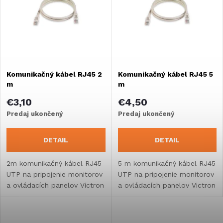
e
Abecedne
p
n
i
i
s
Komunikačný kábel RJ45 2
Komunikačný kábel RJ45 5
e
m
m
p
p
€3,10
€4,50
r
Predaj ukončený
Predaj ukončený
r
o
DETAIL
DETAIL
o
d
2m komunikačný kábel RJ45
5 m komunikačný kábel RJ45
UTP na pripojenie monitorov
UTP na pripojenie monitorov
d
a ovládacích panelov Victron
a ovládacích panelov Victron
u
u
k