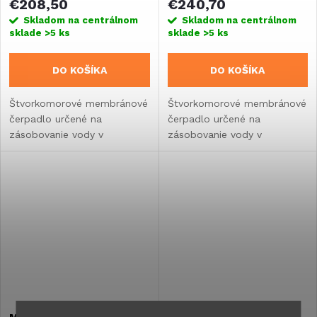
€208,50
€240,70
Skladom na centrálnom
Skladom na centrálnom
sklade
>5 ks
sklade
>5 ks
DO KOŠÍKA
DO KOŠÍKA
Štvorkomorové membránové
Štvorkomorové membránové
čerpadlo určené na
čerpadlo určené na
zásobovanie vody v
zásobovanie vody v
karavane, obytnom vozidle,
karavane, obytnom vozidle,
vstavaní alebo jachte. Tichá
vstavaní alebo jachte. Tichá
a plynulá prevádzka.Vďaka
a plynulá prevádzka.Vďaka
mechanickej bypass
mechanickej bypass
regulácii...
regulácii...
Membránové čerpadlo Ľalia
Nemrznúca zmes Zimný