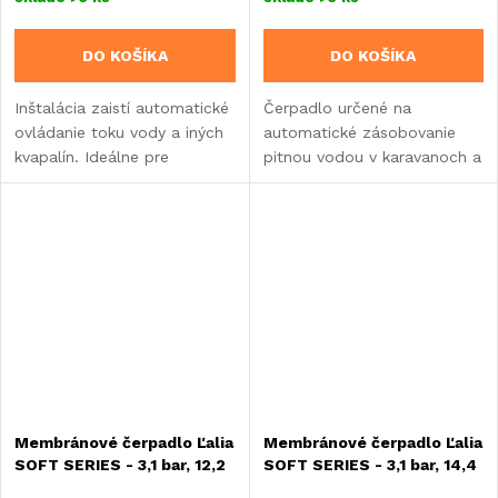
DO KOŠÍKA
DO KOŠÍKA
Inštalácia zaistí automatické
Čerpadlo určené na
ovládanie toku vody a iných
automatické zásobovanie
kvapalín. Ideálne pre
pitnou vodou v karavanoch a
karavany, obytné vozidlá,
obytných vozidlách. Vďaka
lode, automatizované
patentovanej trojkomorovej
zavlažovacie systémy alebo
membránovej technológii
priemyselné zariadenia.
zaisťuje presné a...
Membránové čerpadlo Ľalia
Membránové čerpadlo Ľalia
SOFT SERIES - 3,1 bar, 12,2
SOFT SERIES - 3,1 bar, 14,4
l/min
l/min