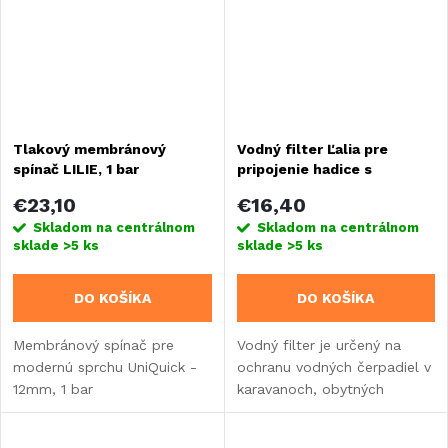
Tlakový membránový
Vodný filter Ľalia pre
spínač LILIE, 1 bar
pripojenie hadice s
priemerom 12 mm
€23,10
€16,40
Skladom na centrálnom
Skladom na centrálnom
sklade
>5 ks
sklade
>5 ks
DO KOŠÍKA
DO KOŠÍKA
Membránový spínač pre
Vodný filter je určený na
modernú sprchu UniQuick -
ochranu vodných čerpadiel v
12mm, 1 bar
karavanoch, obytných
vozidlách, vstavbách a
lodiach. Vodný filter na