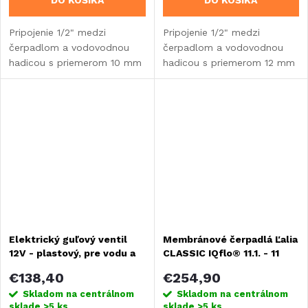
Pripojenie 1/2" medzi
Pripojenie 1/2" medzi
čerpadlom a vodovodnou
čerpadlom a vodovodnou
hadicou s priemerom 10 mm
hadicou s priemerom 12 mm
pre karavany, obytné vozidlá
pre karavany, obytné vozidlá
a vstavby.
a vstavby.
Elektrický guľový ventil
Membránové čerpadlá Ľalia
12V - plastový, pre vodu a
CLASSIC IQflo® 11.1. - 11
kvapaliny
l/min
€138,40
€254,90
Skladom na centrálnom
Skladom na centrálnom
sklade
>5 ks
sklade
>5 ks