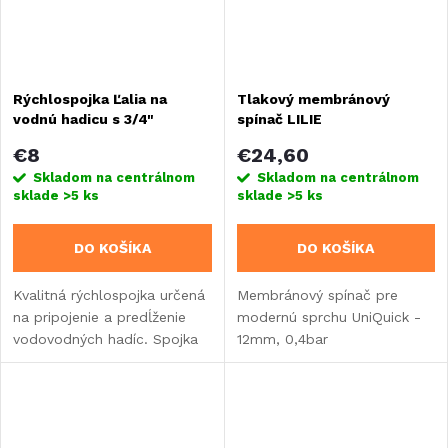
Rýchlospojka Ľalia na
Tlakový membránový
vodnú hadicu s 3/4"
spínač LILIE
vonkajším závitom
€8
€24,60
Skladom na centrálnom
Skladom na centrálnom
sklade
>5 ks
sklade
>5 ks
DO KOŠÍKA
DO KOŠÍKA
Kvalitná rýchlospojka určená
Membránový spínač pre
na pripojenie a predĺženie
modernú sprchu UniQuick -
vodovodných hadíc. Spojka
12mm, 0,4bar
má 3/4" vonkajší závit a
umožňuje rýchle, pevné a
bezpečné spojenie dvoch
hadicových dielov....