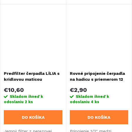
karavane, obytnom vozidle,
podperné pätky karavanu,
vstavaní alebo jachte. Tichá
zdvíhacích podpier alebo
a plynulá prevádzka.Vďaka
stanových tyčí na mäkkom
mechanickej bypass
alebo klzkom povrchu.
regulácii...
Predfilter čerpadla LÍLIA s
Rovné pripojenie čerpadla
krídlovou maticou
na hadicu s priemerom 12
mm
€10,60
€2,90
Skladom ihneď k
Skladom ihneď k
odoslaniu
2 ks
odoslaniu
4 ks
DO KOŠÍKA
DO KOŠÍKA
Jemný filter z nerezovej
Pripojenie 1/2" medzi