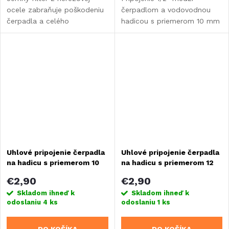
ocele zabraňuje poškodeniu
čerpadlom a vodovodnou
čerpadla a celého
hadicou s priemerom 10 mm
vodovodného systému
pre karavany, obytné vozidlá
karavanov, obytných vozov,
a vstavby.
vstavieb alebo lodí.
Uhlové pripojenie čerpadla
Uhlové pripojenie čerpadla
na hadicu s priemerom 10
na hadicu s priemerom 12
mm
mm
€2,90
€2,90
Skladom ihneď k
Skladom ihneď k
odoslaniu
4 ks
odoslaniu
1 ks
DO KOŠÍKA
DO KOŠÍKA