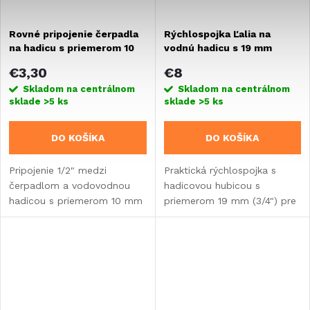
Rovné pripojenie čerpadla
Rýchlospojka Ľalia na
na hadicu s priemerom 10
vodnú hadicu s 19 mm
mm - bez obalu
hadicovou hubicou
€3,30
€8
Skladom na centrálnom
Skladom na centrálnom
sklade
>5 ks
sklade
>5 ks
DO KOŠÍKA
DO KOŠÍKA
Pripojenie 1/2" medzi
Praktická rýchlospojka s
čerpadlom a vodovodnou
hadicovou hubicou s
hadicou s priemerom 10 mm
priemerom 19 mm (3/4") pre
pre karavany, obytné vozidlá
jednoduché a rýchle spojenie
a vstavby.
vodovodných hadíc v
karavane, na záhrade alebo
pri kempovaní.