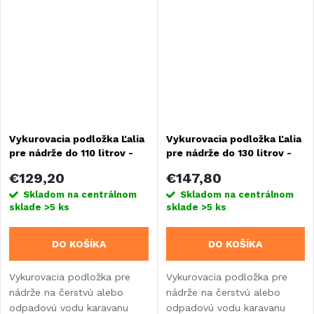
pripojenie hadice s
priemerom 12 mm.
Vykurovacia podložka Ľalia
Vykurovacia podložka Ľalia
pre nádrže do 110 litrov -
pre nádrže do 130 litrov -
12V
12V
€129,20
€147,80
Skladom na centrálnom
Skladom na centrálnom
sklade
>5 ks
sklade
>5 ks
DO KOŠÍKA
DO KOŠÍKA
Vykurovacia podložka pre
Vykurovacia podložka pre
nádrže na čerstvú alebo
nádrže na čerstvú alebo
odpadovú vodu karavanu
odpadovú vodu karavanu