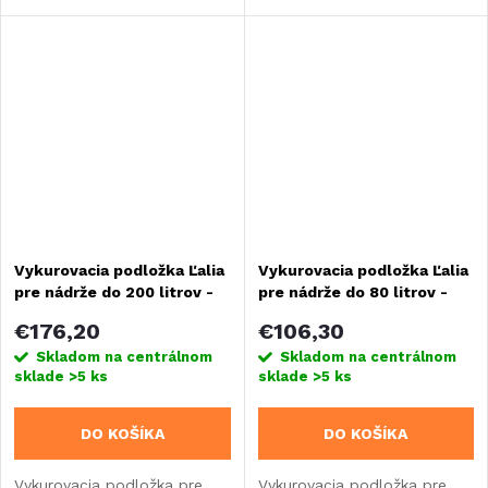
alebo obytného vozidla s
alebo obytného vozidla s
objemom do 110 litrov.
objemom do 130 litrov.
Zaisťuje spoľahlivú ochranu
Zaisťuje spoľahlivú ochranu
proti zamrznutiu nádrží a...
proti zamrznutiu nádrží a...
Vykurovacia podložka Ľalia
Vykurovacia podložka Ľalia
pre nádrže do 200 litrov -
pre nádrže do 80 litrov -
12V
12V
€176,20
€106,30
Skladom na centrálnom
Skladom na centrálnom
sklade
>5 ks
sklade
>5 ks
DO KOŠÍKA
DO KOŠÍKA
Vykurovacia podložka pre
Vykurovacia podložka pre