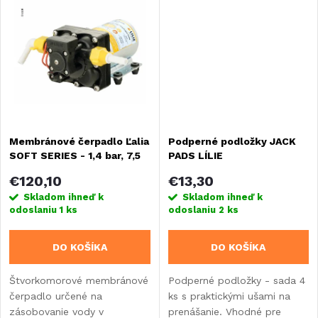
k
patentovanej štvorkomorovej
vozidle, karavane alebo lodi.
t
membránovej technológii
zaisťuje...
t
o
o
v
v
Membránové čerpadlo Ľalia
Podperné podložky JACK
SOFT SERIES - 1,4 bar, 7,5
PADS LÍLIE
l/min
€120,10
€13,30
Skladom ihneď k
Skladom ihneď k
odoslaniu
1 ks
odoslaniu
2 ks
DO KOŠÍKA
DO KOŠÍKA
Štvorkomorové membránové
Podperné podložky - sada 4
čerpadlo určené na
ks s praktickými ušami na
zásobovanie vody v
prenášanie. Vhodné pre