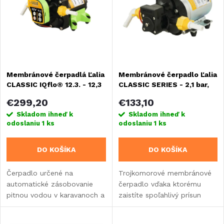
e
Abecedne
p
n
i
i
s
Membránové čerpadlá Ľalia
Membránové čerpadlo Ľalia
e
CLASSIC IQflo® 12.3. - 12,3
CLASSIC SERIES - 2,1 bar,
p
l/min
10,6 l/min
p
€299,20
€133,10
r
Skladom ihneď k
Skladom ihneď k
odoslaniu
1 ks
odoslaniu
1 ks
r
o
DO KOŠÍKA
DO KOŠÍKA
o
d
Čerpadlo určené na
Trojkomorové membránové
d
automatické zásobovanie
čerpadlo vďaka ktorému
u
pitnou vodou v karavanoch a
zaistíte spoľahlivý prísun
u
obytných vozidlách s tichou
vody do kúpeľne, kuchyne aj
k
prevádzkou.Vďaka
WC vo vašom obytnom