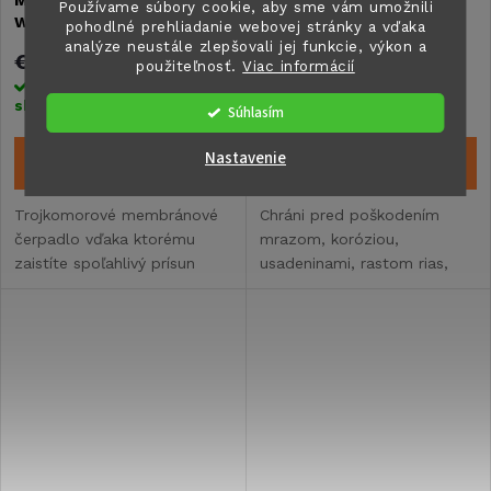
Používame súbory cookie, aby sme vám umožnili
WHISPER KING SERIES - 3,1
zákaz do -73°
pohodlné prehliadanie webovej stránky a vďaka
bar, 10 l/min
analýze neustále zlepšovali jej funkcie, výkon a
€180,50
€28,80
použiteľnosť.
Viac informácií
Skladom na centrálnom
Skladom na centrálnom
sklade
>5 ks
sklade
>5 ks
Súhlasím
Nastavenie
DO KOŠÍKA
DO KOŠÍKA
Trojkomorové membránové
Chráni pred poškodením
čerpadlo vďaka ktorému
mrazom, koróziou,
zaistíte spoľahlivý prísun
usadeninami, rastom rias,
vody do kúpeľne, kuchyne aj
plesní a choroboplodných
WC vo vašom obytnom
zárodkov pri vonkajších
vozidle, karavane alebo lodi.
teplotách do -45 °C.