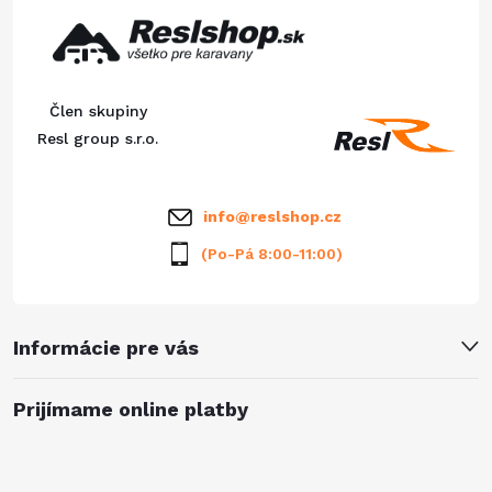
n
p
p
i
e
r
ä
Člen skupiny
v
t
Resl group s.r.o.
k
i
y
info
@
reslshop.cz
e
v
(Po-Pá 8:00-11:00)
ý
p
Informácie pre vás
i
Prijímame online platby
s
u