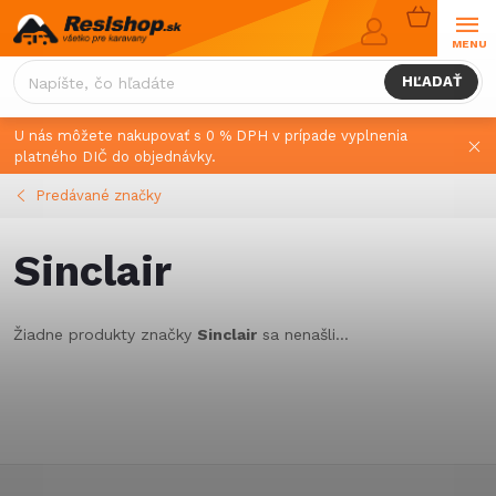
Prejsť
NÁKUPN
na
KOŠÍK
obsah
HĽADAŤ
U nás môžete nakupovať s 0 % DPH v prípade vyplnenia
platného DIČ do objednávky.
Predávané značky
Sinclair
Žiadne produkty značky
Sinclair
sa nenašli...
Z