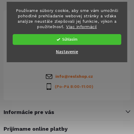
á
Používame súbory cookie, aby sme vám umožnili
pohodlné prehliadanie webovej stránky a vďaka
analýze neustále zlepšovali jej funkcie, výkon a
p
použiteľnosť.
Viac informácií
Súhlasím
ä
Člen skupiny
Nastavenie
t
Resl group s.r.o.
i
info
@
reslshop.cz
e
(Po-Pá 8:00-11:00)
Informácie pre vás
Prijímame online platby