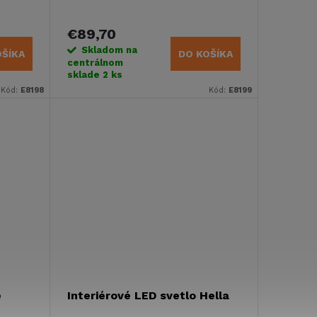
€89,70
Skladom na
OŠÍKA
DO KOŠÍKA
centrálnom
sklade
2 ks
Kód:
E8198
Kód:
E8199
e
Interiérové LED svetlo Hella