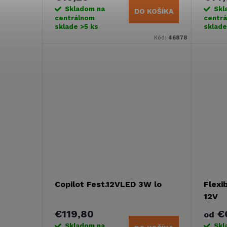
Skladom na
Skl
DO KOŠÍKA
centrálnom
centr
sklade
>5 ks
sklad
Kód:
46878
Copilot Fest.12VLED 3W lo
Flexi
12V
€119,80
€
od
Skladom na
Skl