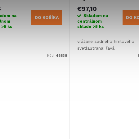
6
€97,10
adom na
Skladom na
DO KOŠÍKA
DO K
álnom
centrálnom
e
>5 ks
sklade
>5 ks
vrátane zadného hmlového
svetlaStrana: ľavá
Kód:
46838