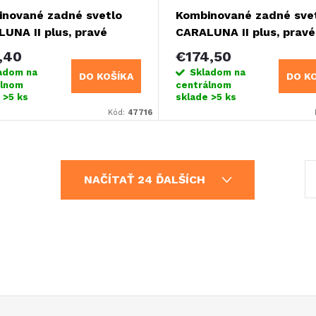
nované zadné svetlo
Kombinované zadné sve
UNA II plus, pravé
CARALUNA II plus, pravé
,40
€174,50
adom na
Skladom na
DO KOŠÍKA
DO K
álnom
centrálnom
e
>5 ks
sklade
>5 ks
Kód:
47716
S
NAČÍTAŤ 24 ĎALŠÍCH
t
r
á
n
k
o