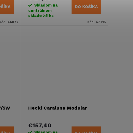
Skladom na
OŠÍKA
DO KOŠÍKA
centrálnom
sklade
>5 ks
Kód:
46872
Kód:
47715
V/5W
Heckl Caraluna Modular
€157,40
Skladom na