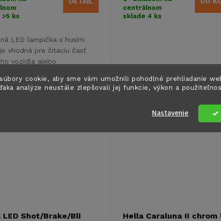
DETAIL
DO K
álnom
centrálnom
e
>5 ks
sklade
4 ks
ilná LED lampička s husím
je vhodná pre čítaciu časť
ho vozidla alebo
nu.Prevádzka na 12V.
Kód:
83306L
súbory cookie, aby sme vám umožnili pohodlné prehliadanie we
ďaka analýze neustále zlepšovali jej funkcie, výkon a použiteľno
Nastavenie
 LED Shot/Brake/Bli
Hella Caraluna II chrom 