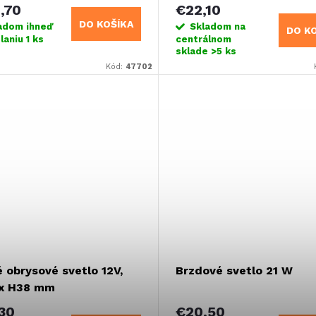
,70
€22,10
DO KOŠÍKA
adom ihneď
Skladom na
DO K
laniu
1 ks
centrálnom
sklade
>5 ks
Kód:
47702
 obrysové svetlo 12V,
Brzdové svetlo 21 W
 x H38 mm
30
€20,50