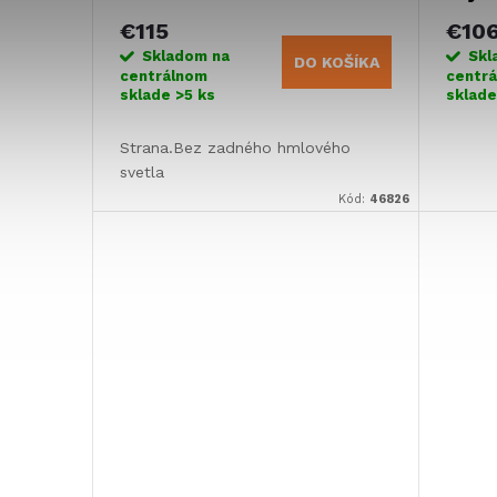
€115
€10
Skladom na
Skl
DO KOŠÍKA
centrálnom
centr
sklade
>5 ks
sklad
Strana.Bez zadného hmlového
svetla
Kód:
46826