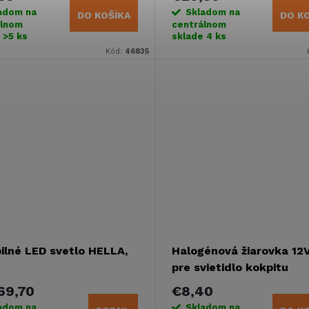
adom na
Skladom na
DO KOŠÍKA
DO K
álnom
centrálnom
e
>5 ks
sklade
4 ks
Kód:
46835
bilné LED svetlo HELLA,
Halogénová žiarovka 12
pre svietidlo kokpitu
69,70
€8,40
adom na
Skladom na