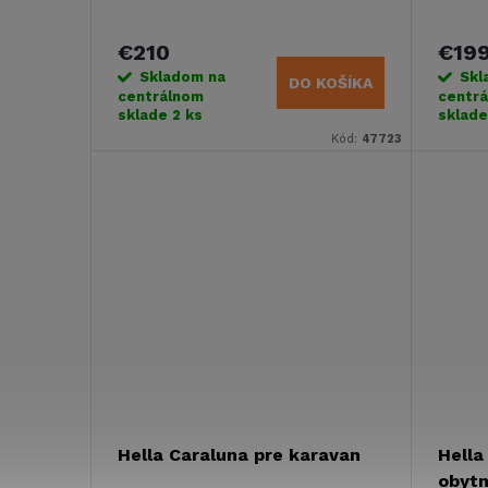
€210
€19
Skladom na
Skl
DO KOŠÍKA
centrálnom
centr
sklade
2 ks
sklad
Kód:
47723
Hella Caraluna pre karavan
Hella
obytn