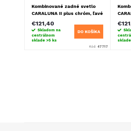
Kombinované zadné svetlo
Kombi
CARALUNA II plus chróm, ľavé
CARAL
€121,40
€121
Skladom na
Skl
DO KOŠÍKA
centrálnom
centr
sklade
>5 ks
sklad
Kód:
47717
O
v
l
á
d
Z
a