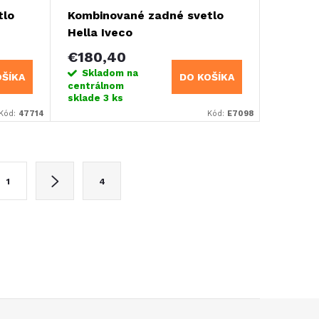
tlo
Kombinované zadné svetlo
Hella Iveco
€180,40
Skladom na
OŠÍKA
DO KOŠÍKA
centrálnom
sklade
3 ks
Kód:
47714
Kód:
E7098
1
4