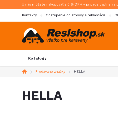
Prejsť
U nás môžete nakupovať s 0 % DPH v prípade vyplnenia 
na
Kontakty
Odstúpenie od zmluvy a reklamácia
O
obsah
Katalogy
Predávané značky
HELLA
Domov
HELLA