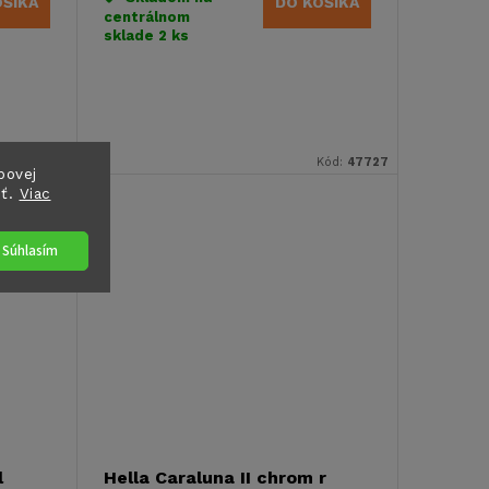
OŠÍKA
DO KOŠÍKA
centrálnom
sklade
2 ks
Kód:
83045
Kód:
47727
bovej
sť.
Viac
Súhlasím
l
Hella Caraluna II chrom r