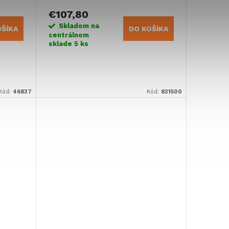
€107,80
Skladom na
OŠÍKA
DO KOŠÍKA
centrálnom
sklade
5 ks
Kód:
46837
Kód:
831500