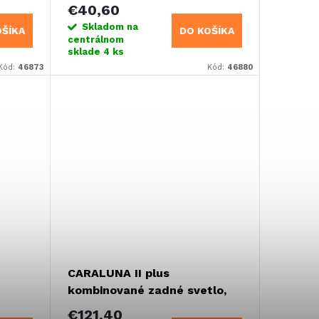
€40,60
Skladom na
OŠÍKA
DO KOŠÍKA
centrálnom
sklade
4 ks
Kód:
46873
Kód:
46880
CARALUNA II plus
kombinované zadné svetlo,
ľavé
€121,40