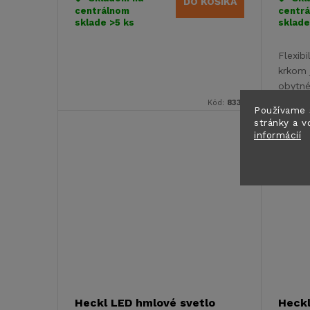
DO KOŠÍKA
centrálnom
centr
sklade
>5 ks
sklad
Flexib
krkom 
obytné
karava
Kód:
83314L
Používame 
stránky a v
informácií
Heckl LED hmlové svetlo
Heckl