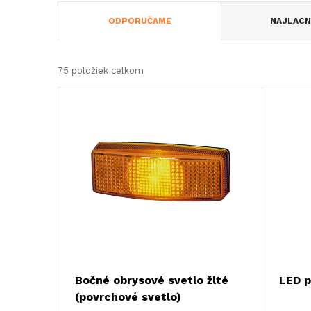
R
ODPORÚČAME
NAJLACN
a
75
položiek celkom
d
V
e
ý
n
p
i
i
e
s
p
p
Bočné obrysové svetlo žlté
LED p
r
(povrchové svetlo)