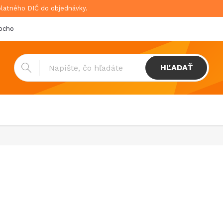
platného DIČ do objednávky.
bchodné podmienky
Doprava & platba
GDPR
HĽADAŤ