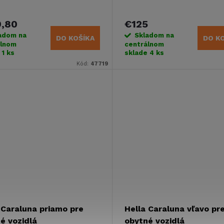
9,80
€125
adom na
Skladom na
DO KOŠÍKA
DO K
álnom
centrálnom
e
1 ks
sklade
4 ks
Kód:
47719
 Caraluna priamo pre
Hella Caraluna vľavo pr
é vozidlá
obytné vozidlá