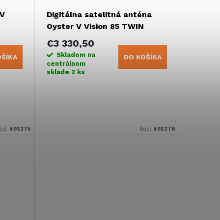
 V
Digitálna satelitná anténa
Oyster V Vision 85 TWIN
€3 330,50
Skladom na
OŠÍKA
DO KOŠÍKA
centrálnom
sklade
2 ks
ód:
493275
Kód:
493276