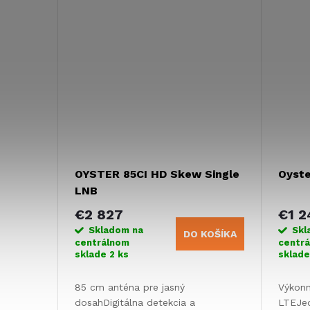
softvéru a zoznamu...
TV) a v
OYSTER 85CI HD Skew Single
Oyst
LNB
€2 827
€1 2
Skladom na
Skl
DO KOŠÍKA
centrálnom
centr
sklade
2 ks
sklad
85 cm anténa pre jasný
Výkonn
dosahDigitálna detekcia a
LTEJe