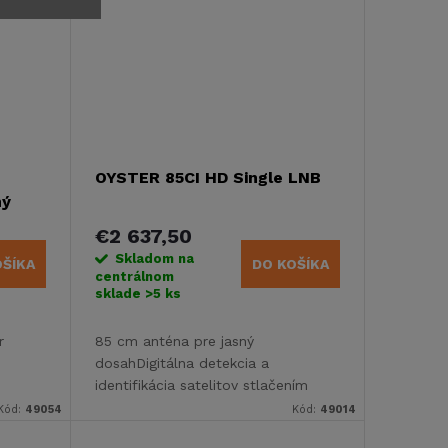
OYSTER 85CI HD Single LNB
ný
€2 637,50
Skladom na
OŠÍKA
DO KOŠÍKA
centrálnom
sklade
>5 ks
r
85 cm anténa pre jasný
dosahDigitálna detekcia a
identifikácia satelitov stlačením
s
tlačidlaAutomatické zasunutie pri
Kód:
49054
Kód:
49014
o Smart
naštartovaní vozidlaPlne