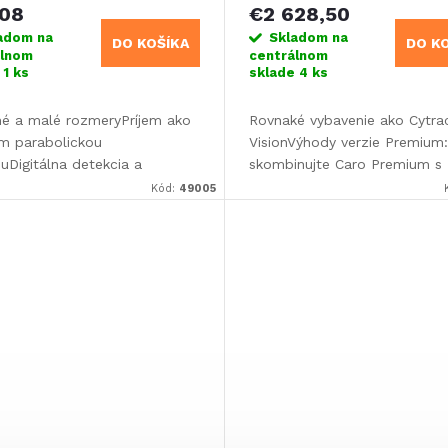
508
€2 628,50
adom na
Skladom na
DO KOŠÍKA
DO K
álnom
centrálnom
e
1 ks
sklade
4 ks
é a malé rozmeryPríjem ako
Rovnaké vybavenie ako Cytra
m parabolickou
VisionVýhody verzie Premium:
uDigitálna detekcia a
skombinujte Caro Premium s
ikácia satelitov stlačením
televízorom Oyster (verzia Ba
Kód:
49005
laAutomatické zasunutie pri
alebo Smart TV) a využívajte
tovaní vozidlaPlne...
výhody ovládania antény a...