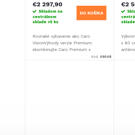
r
€2 297,90
€2 
o
o
Skladom na
Skl
DO KOŠÍKA
centrálnom
centr
d
sklade
>5 ks
sklad
d
u
Rovnaké vybavenie ako Caro
Výkonn
u
VisionVýhody verzie Premium:
s 80 c
k
skombinujte Caro Premium s
anténo
televízorom Oyster (verzia Basic
identif
k
Kód:
49048
alebo Smart TV) a využívajte
tlačid
t
výhody ovládania antény a...
naštar
t
o
o
v
v