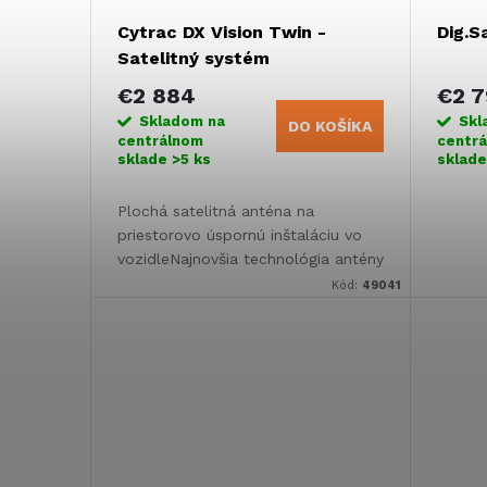
Cytrac DX Vision Twin -
Dig.S
Satelitný systém
€2 884
€2 7
Skladom na
Skl
DO KOŠÍKA
centrálnom
centr
sklade
>5 ks
sklad
Plochá satelitná anténa na
priestorovo úspornú inštaláciu vo
vozidleNajnovšia technológia antény
pre ešte väčší dosahPlne
Kód:
49041
automatické nastavenie za 30 až
60 sekúndTechnika LEM:...