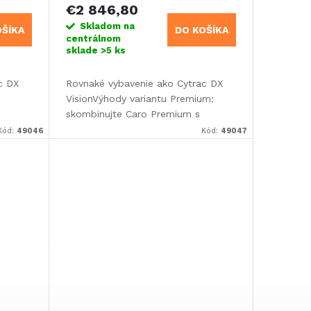
€2 846,80
Skladom na
OŠÍKA
DO KOŠÍKA
centrálnom
sklade
>5 ks
c DX
Rovnaké vybavenie ako Cytrac DX
VisionVýhody variantu Premium:
skombinujte Caro Premium s
sic
televízorom Oyster (variant Basic
Kód:
49046
Kód:
49047
alebo Smart TV) a získajte tieto
výhody