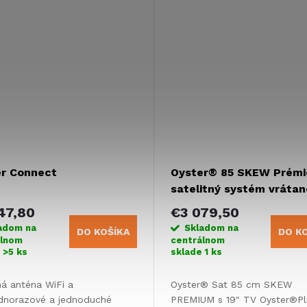
yužívajte výhody...
TV) a využívajte výhody...
er Connect
Oyster® 85 SKEW Prémi
satelitný systém vrátan
televízora Oyster®
47,80
€3 079,50
adom na
Skladom na
DO KOŠÍKA
DO K
álnom
centrálnom
e
>5 ks
sklade
1 ks
á anténa WiFi a
Oyster® Sat 85 cm SKEW
dnorazové a jednoduché
PREMIUM s 19" TV Oyster®Pl