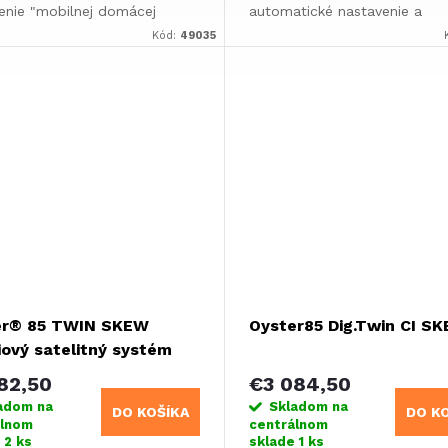
enie "mobilnej domácej
automatické nastavenie a
.Možnosť výberu siete WiFi 2,4
vyhľadávanie satelitov (30-6
Kód:
49035
GHz pre vnútornú aj
s)Technológia LEM: skrátený 
šiu jednotku Europe Mdell:...
vyhľadávaniaAutomatické zas
pri...
er® 85 TWIN SKEW
Oyster85 Dig.Twin CI S
ový satelitný systém
ne 24" televízora
82,50
€3 084,50
er®
adom na
Skladom na
DO KOŠÍKA
DO K
álnom
centrálnom
e
2 ks
sklade
1 ks