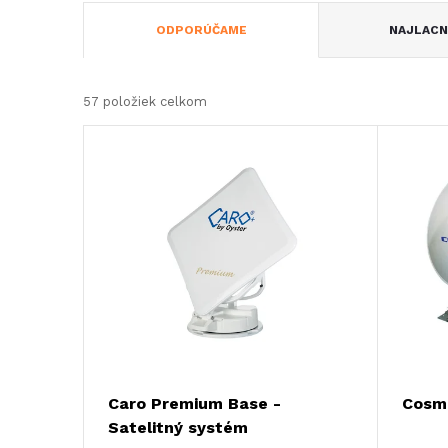
R
ODPORÚČAME
NAJLACN
a
57
položiek celkom
d
V
e
ý
n
p
i
i
e
s
p
p
Caro Premium Base -
Cosmo
r
Satelitný systém