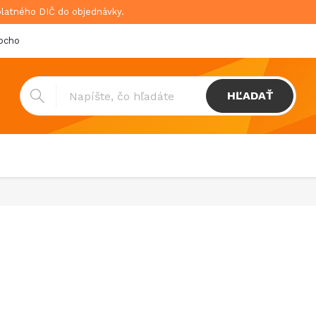
platného DIČ do objednávky.
bchodné podmienky
Doprava & platba
GDPR
HĽADAŤ