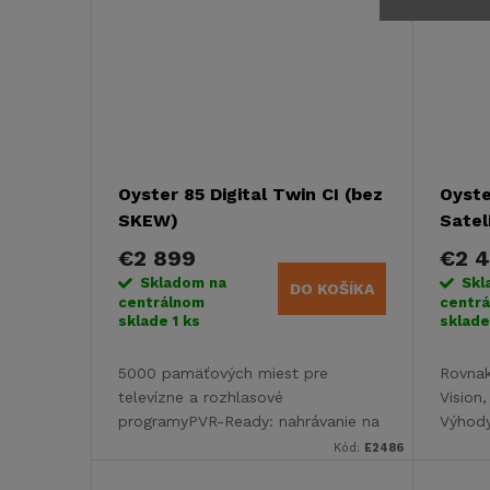
Oyster 85 Digital Twin CI (bez
Oyste
SKEW)
Satel
€2 899
€2 4
Skladom na
Skl
DO KOŠÍKA
centrálnom
centr
sklade
1 ks
sklad
5000 pamäťových miest pre
Rovnak
televízne a rozhlasové
Vision,
programyPVR-Ready: nahrávanie na
Výhody
externý pevný disk prostredníctvom
skombi
Kód:
E2486
pripojenia USB 2.0USB- Aktualizácia
Oyster