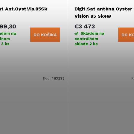
at Ant.Oyst.Vis.85Sk
Digit.Sat anténa Oyster
Vision 85 Skew
99,30
€3 473
adom na
Skladom na
DO KOŠÍKA
DO K
álnom
centrálnom
e
3 ks
sklade
2 ks
Kód:
493273
K