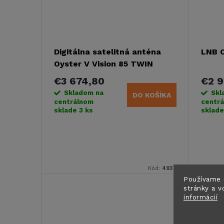
Digitálna satelitná anténa
LNB 
Oyster V Vision 85 TWIN
Skew
€3 674,80
€2 
Skladom na
Skl
DO KOŠÍKA
centrálnom
centr
sklade
3 ks
sklad
Kód:
493277
Používame 
stránky a v
informácií