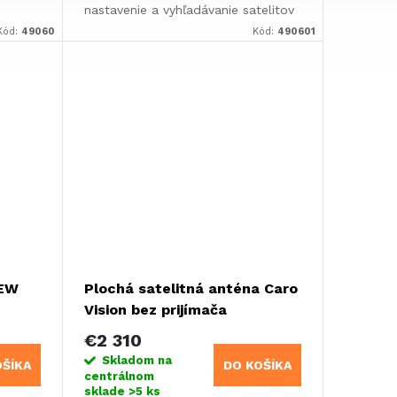
nastavenie a vyhľadávanie satelitov
0
(30-60 s)Technológia LEM: skrátený
Kód:
49060
Kód:
490601
čas
čas vyhľadávaniaAutomatické
unutie
zasunutie pri...
KEW
Plochá satelitná anténa Caro
Vision bez prijímača
€2 310
Skladom na
OŠÍKA
DO KOŠÍKA
centrálnom
sklade
>5 ks