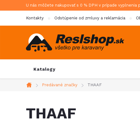
Prejsť
U nás môžete nakupovať s 0 % DPH v prípade vyplnenia 
na
Kontakty
Odstúpenie od zmluvy a reklamácia
O
obsah
Katalogy
Predávané značky
THAAF
Domov
THAAF