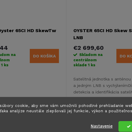
Oyster 65CI HD SkewTw
OYSTER 65CI HD Skew S
LNB
944
€2 699,60
adom na
Skladom na
DO KOŠÍKA
DO K
álnom
centrálnom
e
1 ks
sklade
1 ks
Satelitná jednotka s anténo
a jedným LNB s vychýlenímDi
detekcia a identifikácia sateli
stlačením tlačidlaAutomatick
Kód:
49022
vysunutie pri naštartovaní
súbory cookie, aby sme vám umožnili pohodlné prehliadanie we
ďaka analýze neustále zlepšovali jej funkcie, výkon a použiteľno
vozidlaPlne...
Nastavenie