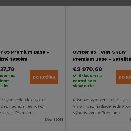
r 85 Premium Base -
Oyster 85 TWIN SKEW
itný systém
Premium Base - Satelit
systém
37,70
€2 970,60
adom na
Skladom na
DO KOŠÍKA
DO K
álnom
centrálnom
e
1 ks
sklade
1 ks
é vybavenie ako Oyster
Rovnaké vybavenie ako Oyste
 bez riadiacej jednotky
Vision, bez riadiacej jednotky
 verzie Premium:
Výhody verzie Premium:
nujte Oyster Premium s
skombinujte Oyster Premium 
Kód:
49051
 TV (verzia Basic alebo Smart
Oyster TV (verzia Basic aleb