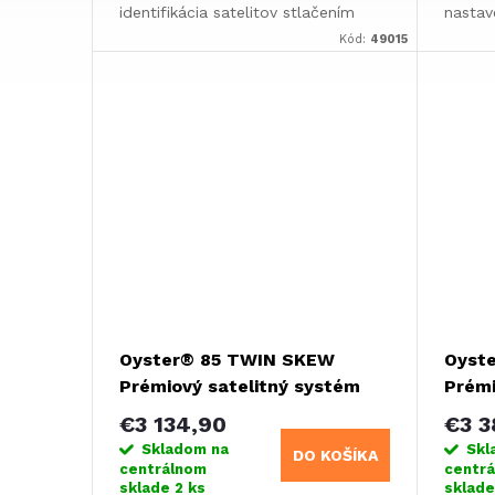
identifikácia satelitov stlačením
nastav
tlačidlaAutomatické zasunutie pri
siete"
Kód:
49015
naštartovaní vozidlaPlne
GHz/5 
automatické vyrovnanie zvyčajne
vonkaj
za...
Oyster® 85 TWIN SKEW
Oyst
Prémiový satelitný systém
Prémi
vrátane 19" televízora
vráta
€3 134,90
€3 3
Oyster®
Oyst
Skladom na
Skl
DO KOŠÍKA
centrálnom
centr
sklade
2 ks
sklad