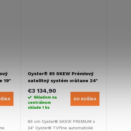
automatické nastavenie zvyčajne
za...
ový
Oyster® 85 SKEW Prémiový
e 19"
satelitný systém vrátane 24"
televízora Oyster®
€3 134,90
Skladom na
OŠÍKA
DO KOŠÍKA
centrálnom
sklade
1 ks
85 cm Oyster® SKEW PREMIUM s
ne
24" Oyster® TVPlne automatické