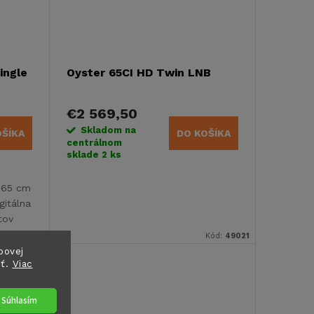
ingle
Oyster 65CI HD Twin LNB
€2 569,50
Skladom na
OŠÍKA
DO KOŠÍKA
centrálnom
sklade
2 ks
u 65 cm
gitálna
tov
é
Kód:
49013
Kód:
49021
bovej
sť.
Viac
Súhlasím