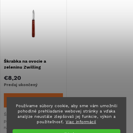
Najdrahšie
d
ý
Najpredávanejšie
e
Abecedne
p
n
i
i
s
Škrabka na ovocie a
e
zeleninu Zwilling
p
p
€8,20
r
Predaj ukončený
r
o
DETAIL
Používame súbory cookie, aby sme vám umožnili
o
pohodlné prehliadanie webovej stránky a vďaka
d
Škrabka z nerezovej ocele s
analýze neustále zlepšovali jej funkcie, výkon a
protišmykovou drevenou
d
použiteľnosť.
Viac informácií
rukoväťou je mimoriadne
u