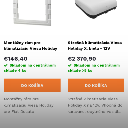
e
Abecedne
p
n
i
i
s
Montážny rám pre
Strešná klimatizácia Viesa
e
klimatizáciu Viesa Holiday
Holiday X, biela - 12V
p
pre Fiat Ducato
p
€146,40
€2 370,90
r
Skladom na centrálnom
Skladom na centrálnom
sklade
4 ks
sklade
>5 ks
r
o
DO KOŠÍKA
DO KOŠÍKA
o
d
Montážny rám pre
Strešná klimatizácia Viesa
d
klimatizáciu Viesa Holiday
Holiday X na 12V. Vhodná do
u
pre Fiat Ducato
karavanu, obytného vozidla
u
alebo vstavby.
k