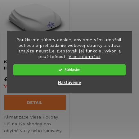
k
t
t
o
o
v
Používame súbory cookie, aby sme vám umožnili
pohodlné prehliadanie webovej stránky a vďaka
v
analýze neustále zlepšovali jej funkcie, výkon a
použiteľnosť.
Viac informácií
Klimatizácia Viesa Holiday
IIIS 12V
Súhlasím
€2 075,60
Nastavenie
Vypredané
DETAIL
Klimatizace Viesa Holiday
IIIS na 12V vhodná pro
obytné vozy nebo karavany.