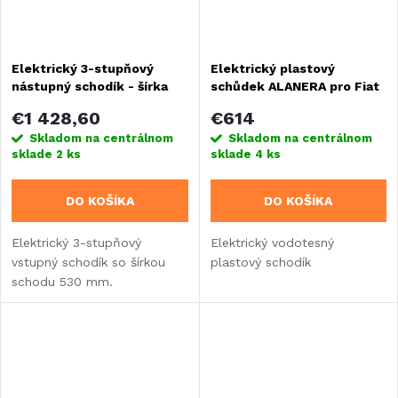
Elektrický 3-stupňový
Elektrický plastový
nástupný schodík - šírka
schůdek ALANERA pro Fiat
nášľapu 530 mm
Ducato 2006 - 2014
€1 428,60
€614
Skladom na centrálnom
Skladom na centrálnom
sklade
2 ks
sklade
4 ks
DO KOŠÍKA
DO KOŠÍKA
Elektrický 3-stupňový
Elektrický vodotesný
vstupný schodík so šírkou
plastový schodík
schodu 530 mm.