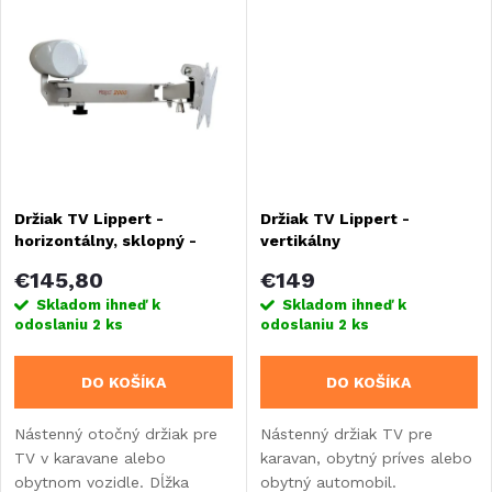
k
t
t
o
o
v
v
Držiak TV Lippert -
Držiak TV Lippert -
horizontálny, sklopný -
vertikálny
dĺžka 648 mm
€145,80
€149
Skladom ihneď k
Skladom ihneď k
odoslaniu
2 ks
odoslaniu
2 ks
DO KOŠÍKA
DO KOŠÍKA
Nástenný otočný držiak pre
Nástenný držiak TV pre
TV v karavane alebo
karavan, obytný príves alebo
obytnom vozidle. Dĺžka
obytný automobil.