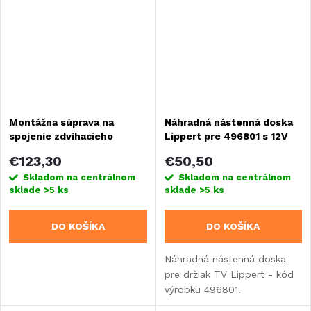
Montážna súprava na
Náhradná nástenná doska
spojenie zdvíhacieho
Lippert pre 496801 s 12V
zariadenia a rámu postele
anténnou zásuvkou
€123,30
€50,50
Skladom na centrálnom
Skladom na centrálnom
sklade
>5 ks
sklade
>5 ks
DO KOŠÍKA
DO KOŠÍKA
Náhradná nástenná doska
pre držiak TV Lippert - kód
výrobku 496801.