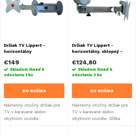
e
Abecedne
p
n
i
i
s
Držiak TV Lippert -
Držiak TV Lippert -
e
horizontálny
horizontálny, sklopný -
p
dĺžka 496 mm
p
€149
€124,80
r
Skladom ihneď k
Skladom ihneď k
odoslaniu
1 ks
odoslaniu
2 ks
r
o
DO KOŠÍKA
DO KOŠÍKA
o
d
Nástenný otočný držiak pre
Nástenný otočný držiak pre
d
TV v karavane alebo
TV v karavane alebo
u
obytnom vozidle.
obytnom vozidle. Dĺžka
u
ramena 496 mm.
k