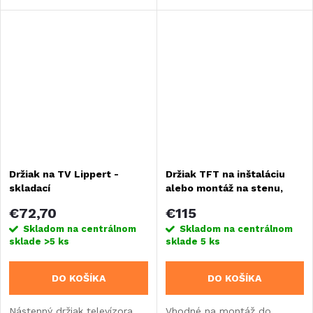
ramena 648 mm.
Držiak na TV Lippert -
Držiak TFT na inštaláciu
skladací
alebo montáž na stenu,
otočný a naklápací
€72,70
€115
Skladom na centrálnom
Skladom na centrálnom
sklade
>5 ks
sklade
5 ks
DO KOŠÍKA
DO KOŠÍKA
Nástenný držiak televízora
Vhodné na montáž do