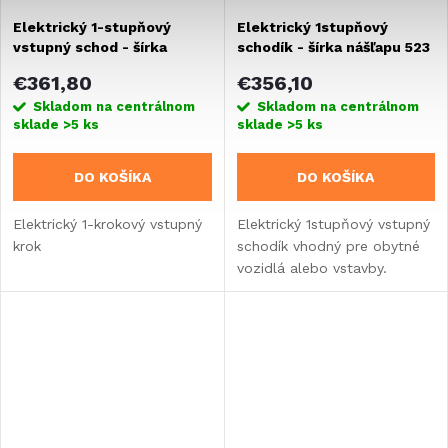
Elektrický 1-stupňový
Elektrický 1stupňový
vstupný schod - šírka
schodík - šírka nášľapu 523
schodu 440 mm
mm
€361,80
€356,10
Skladom na centrálnom
Skladom na centrálnom
sklade
>5 ks
sklade
>5 ks
DO KOŠÍKA
DO KOŠÍKA
Elektrický 1-krokový vstupný
Elektrický 1stupňový vstupný
krok
schodík vhodný pre obytné
vozidlá alebo vstavby.