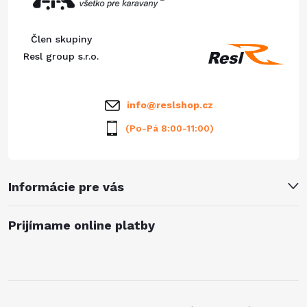
e
r
ä
Člen skupiny
v
t
Resl group s.r.o.
k
i
y
info
@
reslshop.cz
e
v
(Po-Pá 8:00-11:00)
ý
p
Informácie pre vás
i
Prijímame online platby
s
u