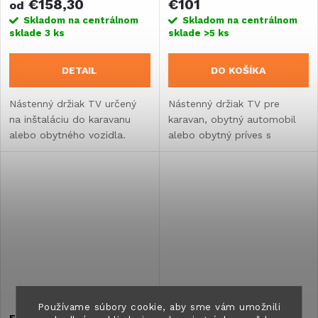
€158,30
€101
od
Skladom na centrálnom
Skladom na centrálnom
sklade
3 ks
sklade
>5 ks
DETAIL
DO KOŠÍKA
Nástenný držiak TV určený
Nástenný držiak TV pre
na inštaláciu do karavanu
karavan, obytný automobil
alebo obytného vozidla.
alebo obytný príves s
Vertikálny - siahajúci zhora
integrovanou 12 V a TV
nadol.
zásuvkou. Skladací a otočný.
Používame súbory cookie, aby sme vám umožnili
Elektrický 1-stupňový
Elektrický 1-stupňový