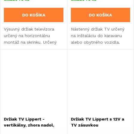
DO KOŠÍKA
DO KOŠÍKA
Výsuvný držiak televízora
Nástenný držiak TV určený
určený na horizontálnu
na inštaláciu do karavanu
montáž na skrinku. Určený
alebo obytného vozidla.
pre karavany, obytné
Vertikálny - siahajúci zhora
automobily alebo vstavané
nadol.
skrine. &
Držiak TV Lippert -
Držiak TV Lippert s 12V a
vertikálny, zhora nadol,
TV zásuvkou
výsuvný