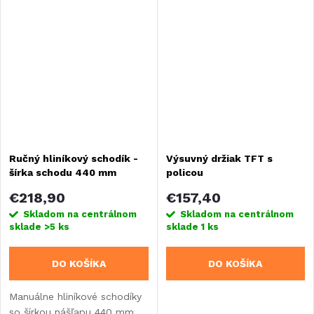
Ručný hliníkový schodík -
Výsuvný držiak TFT s
šírka schodu 440 mm
policou
€218,90
€157,40
Skladom na centrálnom
Skladom na centrálnom
sklade
>5 ks
sklade
1 ks
DO KOŠÍKA
DO KOŠÍKA
Manuálne hliníkové schodíky
so šírkou nášľapu 440 mm.