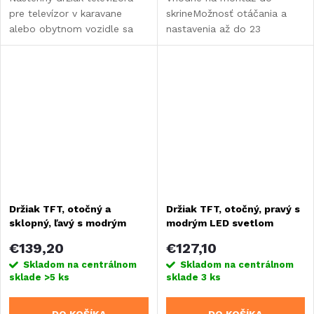
pre televízor v karavane
skrineMožnosť otáčania a
alebo obytnom vozidle sa
nastavenia až do 23
dá otáčať a nakláňať.
stupňov105 mm výsuvný od
stenyPerforovaný okraj 75 a
100 mm (VESA)
Držiak TFT, otočný a
Držiak TFT, otočný, pravý s
sklopný, ľavý s modrým
modrým LED svetlom
LED svetlom
€139,20
€127,10
Skladom na centrálnom
Skladom na centrálnom
sklade
>5 ks
sklade
3 ks
DO KOŠÍKA
DO KOŠÍKA