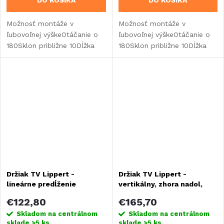
Možnosť montáže v
Možnosť montáže v
ľubovoľnej výškeOtáčanie o
ľubovoľnej výškeOtáčanie o
180Sklon približne 10Dĺžka
180Sklon približne 10Dĺžka
potrubia 1 000
potrubia 1 000
mmOsvetlenie trubice
mmOsvetlenie trubice
(modré LED diódy)
(modré LED diódy)
Držiak TV Lippert -
Držiak TV Lippert -
lineárne predĺženie
vertikálny, zhora nadol,
výsuvný
€122,80
€165,70
Skladom na centrálnom
Skladom na centrálnom
sklade
>5 ks
sklade
>5 ks