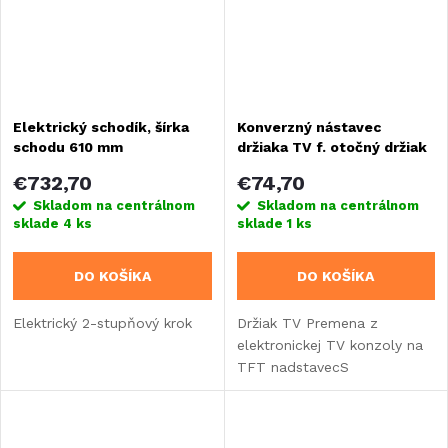
Elektrický schodík, šírka
Konverzný nástavec
schodu 610 mm
držiaka TV f. otočný držiak
trubice-TFT
€732,70
€74,70
Skladom na centrálnom
Skladom na centrálnom
sklade
4 ks
sklade
1 ks
DO KOŠÍKA
DO KOŠÍKA
Elektrický 2-stupňový krok
Držiak TV Premena z
elektronickej TV konzoly na
TFT nadstavecS
brzdouNosnosť do 8 kg