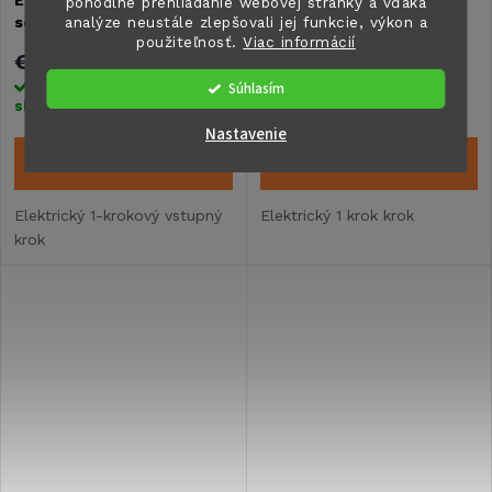
pohodlné prehliadanie webovej stránky a vďaka
analýze neustále zlepšovali jej funkcie, výkon a
schod - šírka kroku 460
schod - šírka kroku 700
použiteľnosť.
Viac informácií
mm
mm
€334,60
€381,50
Súhlasím
Skladom na centrálnom
Skladom na centrálnom
sklade
>5 ks
sklade
3 ks
Nastavenie
DO KOŠÍKA
DO KOŠÍKA
Elektrický 1-krokový vstupný
Elektrický 1 krok krok
krok