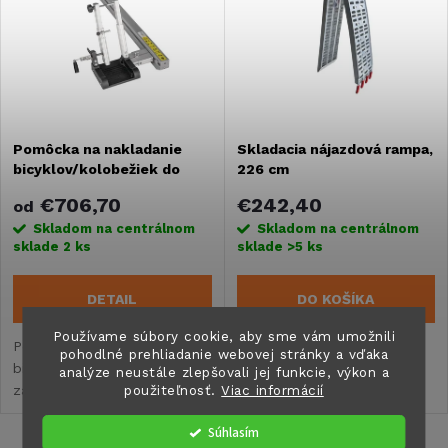
e
Abecedne
p
n
i
i
s
Pomôcka na nakladanie
Skladacia nájazdová rampa,
e
bicyklov/kolobežiek do
226 cm
p
zadnej garáže
p
€706,70
€242,40
od
r
Skladom na centrálnom
Skladom na centrálnom
sklade
2 ks
sklade
>5 ks
r
o
DETAIL
DO KOŠÍKA
o
d
Používame súbory cookie, aby sme vám umožnili
Pomôcka na nakladanie
Skladacia nájazdová rampa
d
pohodlné prehliadanie webovej stránky a vďaka
bicyklov/kolobežiek do
pre zadnú garáž obytného
analýze neustále zlepšovali jej funkcie, výkon a
u
zadnej garáže. Určená na
vozidla alebo karavanu.
použiteľnosť.
Viac informácií
u
jednoduché nakladanie a
k
Súhlasím
vykladanie motocyklov alebo