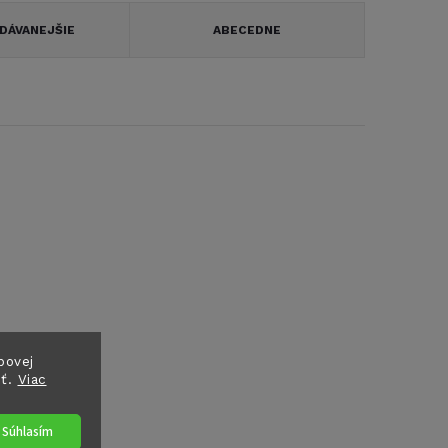
DÁVANEJŠIE
ABECEDNE
bovej
sť.
Viac
Súhlasím