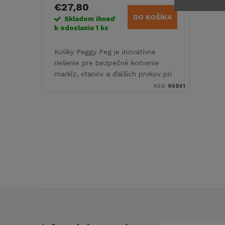
r
2 kusov
€27,80
o
DO KOŠÍKA
o
Skladom ihneď
k odoslaniu
1 ks
d
d
Kolíky Peggy Peg je inovatívne
u
riešenie pre bezpečné kotvenie
u
markíz, stanov a ďalších prvkov pri
k
kempovaní.Kolík určený pre tvrdú
Kód:
94841
k
kamenistú pôdu. 2x kolík, 2 x háčik,
dĺžka 31...
t
t
O
o
o
v
v
l
v
á
Z
d