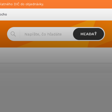
platného DIČ do objednávky.
bchodné podmienky
Doprava & platba
GDPR
HĽADAŤ