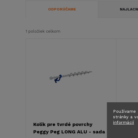
R
ODPORÚČAME
NAJLACN
a
1
položiek celkom
d
V
e
ý
n
p
i
i
e
s
Používame 
p
stránky a v
p
informácií
Kolík pre tvrdé povrchy
r
Peggy Peg LONG ALU - sada