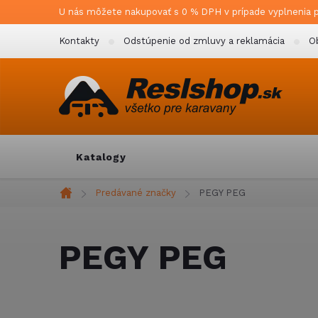
Prejsť
U nás môžete nakupovať s 0 % DPH v prípade vyplnenia 
na
Kontakty
Odstúpenie od zmluvy a reklamácia
O
obsah
Katalogy
Predávané značky
PEGY PEG
Domov
PEGY PEG