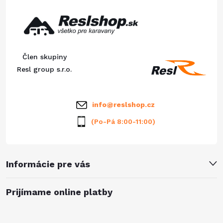
a
p
c
ä
i
Člen skupiny
e
t
Resl group s.r.o.
p
i
info
@
reslshop.cz
r
e
(Po-Pá 8:00-11:00)
v
k
Informácie pre vás
y
v
Prijímame online platby
ý