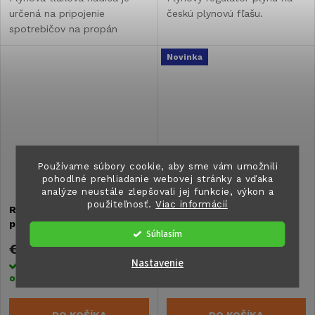
určená na pripojenie
českú plynovú fľašu.
spotrebičov na propán
bután.
Novinka
Používame súbory cookie, aby sme vám umožnili
pohodlné prehliadanie webovej stránky a vďaka
analýze neustále zlepšovali jej funkcie, výkon a
použiteľnosť.
Viac informácií
Regulátor tlaku 50 mbar -
Regulátor tlaku 50 mbar -
pripojenie na slovenskú
pripojenie na slovenskú
Súhlasím
fľašu, hadicový nátrubok
fľašu, šróbenie
€9
€9
Nastavenie
Skladom ihneď k
Skladom ihneď k
odoslaniu
4 ks
odoslaniu
2 ks
DO KOŠÍKA
DO KOŠÍKA