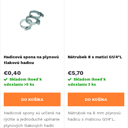
k
tlaku 2bary.
t
t
o
o
v
v
Hadicová spona na plynovú
Nátrubek 8 s maticí G1/4"L
tlakovú hadicu
€0,40
€5,70
Skladom ihneď k
Skladom ihneď k
odoslaniu
>5 ks
odoslaniu
3 ks
DO KOŠÍKA
DO KOŠÍKA
Hadicové spony sú určené na
Nátrubok na 8 mm plynovú
rýchle a jednoduché upínanie
hadicu s maticou G1/4"L.
plynových tlakových hadíc