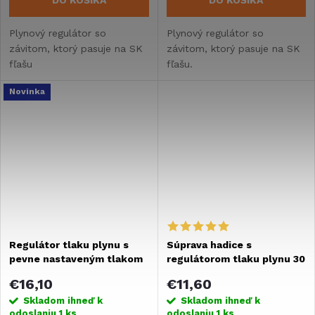
Plynový regulátor so
Plynový regulátor so
závitom, ktorý pasuje na SK
závitom, ktorý pasuje na SK
fľašu
fľašu.
Novinka
Regulátor tlaku plynu s
Súprava hadice s
pevne nastaveným tlakom
regulátorom tlaku plynu 30
2bary
mbar Meva
€16,10
€11,60
Skladom ihneď k
Skladom ihneď k
odoslaniu
1 ks
odoslaniu
1 ks