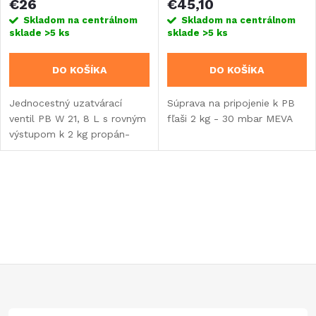
€26
€45,10
výstupným závitom
Skladom na centrálnom
Skladom na centrálnom
sklade
>5 ks
sklade
>5 ks
DO KOŠÍKA
DO KOŠÍKA
Jednocestný uzatvárací
Súprava na pripojenie k PB
ventil PB W 21, 8 L s rovným
fľaši 2 kg - 30 mbar MEVA
výstupom k 2 kg propán-
butánovej fľaši s CZ závitom
O
v
l
á
Z
d
á