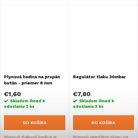
najmä menších priemerov.
Plynová hadica na propán
Regulátor tlaku 30mbar
bután - priemer 8 mm
€1,60
€7,80
Skladom ihneď k
Skladom ihneď k
odoslaniu
2 ks
odoslaniu
3 ks
DO KOŠÍKA
DO KOŠÍKA
Plynová tlaková hadica je
Plynový regulátor plynu na