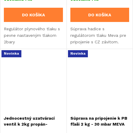
DO KOŠÍKA
DO KOŠÍKA
Regulátor plynového tlaku s
Súprava hadice s
pevne nastaveným tlakom
regulátorom tlaku Meva pre
2bary
pripojenie s CZ závitom.
Novinka
Novinka
Jednocestný uzatvárací
Súprava na pripojenie k PB
ventil k 2kg propán-
fľaši 2 kg - 30 mbar MEVA
butánovej fľaši s rovným