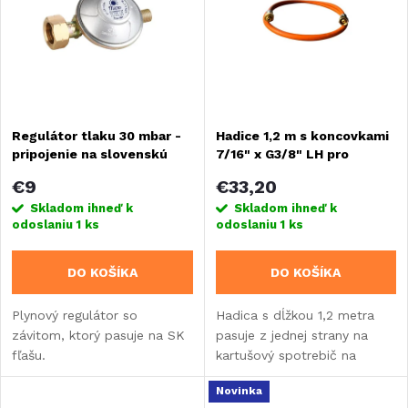
e
Abecedne
p
n
i
i
s
Regulátor tlaku 30 mbar -
Hadice 1,2 m s koncovkami
e
pripojenie na slovenskú
7/16" x G3/8" LH pro
p
fľašu, šróbenie
kartušové spotřebiče
p
€9
€33,20
r
Skladom ihneď k
Skladom ihneď k
odoslaniu
1 ks
odoslaniu
1 ks
r
o
DO KOŠÍKA
DO KOŠÍKA
o
d
Plynový regulátor so
Hadica s dĺžkou 1,2 metra
d
závitom, ktorý pasuje na SK
pasuje z jednej strany na
u
fľašu.
kartušový spotrebič na
u
závitové kartuše a druhá
k
Novinka
koncovka pasuje na regulátor