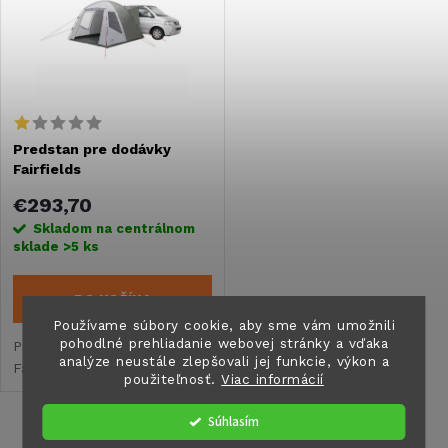
e
Abecedne
p
n
i
i
s
Predstan pre dodávky
e
Fairfields
p
p
€293,70
r
Skladom na centrálnom
sklade
>5 ks
r
o
DO KOŠÍKA
o
d
Používame súbory cookie, aby sme vám umožnili
pohodlné prehliadanie webovej stránky a vďaka
Predstan pre dodávky
d
analýze neustále zlepšovali jej funkcie, výkon a
Fairfields
u
použiteľnosť.
Viac informácií
u
Súhlasím
k