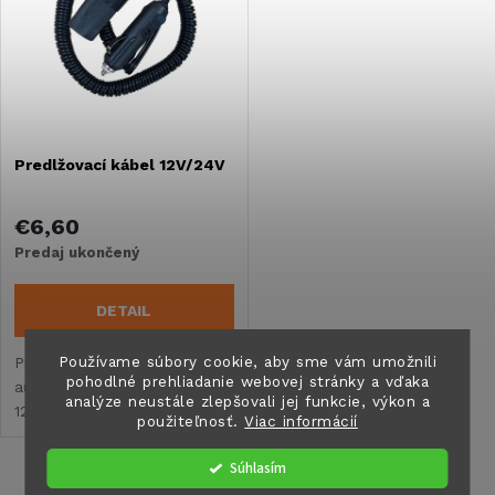
e
Abecedne
p
n
i
i
s
Predlžovací kábel 12V/24V
e
p
p
€6,60
r
Predaj ukončený
r
o
DETAIL
o
d
Používame súbory cookie, aby sme vám umožnili
Predlžovací kábel do zásuvky
pohodlné prehliadanie webovej stránky a vďaka
automobilového zapaľovača
d
analýze neustále zlepšovali jej funkcie, výkon a
12V/24V. Je vyrobený z
u
použiteľnosť.
Viac informácií
kvalitných vodičov a
u
komponentov. Je vybavený
Súhlasím
k
poistkou proti skratu.