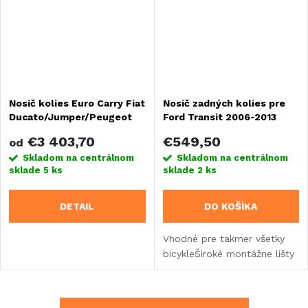
Nosič kolies Euro Carry Fiat
Nosič zadných kolies pre
Ducato/Jumper/Peugeot
Ford Transit 2006-2013
Boxer od 07/2006, 3.kolesá
€3 403,70
€549,50
od
Skladom na centrálnom
Skladom na centrálnom
sklade
5 ks
sklade
2 ks
DETAIL
DO KOŠÍKA
Vhodné pre takmer všetky
bicykleŠiroké montážne lišty