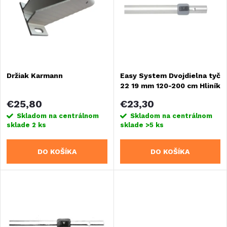
e
Abecedne
p
n
i
i
s
Držiak Karmann
Easy System Dvojdielna tyč
e
22 19 mm 120-200 cm Hliník
p
p
€25,80
€23,30
r
Skladom na centrálnom
Skladom na centrálnom
sklade
2 ks
sklade
>5 ks
r
o
DO KOŠÍKA
DO KOŠÍKA
o
d
d
u
u
k