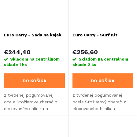
Euro Carry - Sada na kajak
Euro Carry - Surf Kit
€244,40
€256,60
Skladom na centrálnom
Skladom na centrálnom
sklade
1 ks
sklade
2 ks
DO KOŠÍKA
DO KOŠÍKA
z tvrdenej pogumovanej
z tvrdenej pogumovanej
ocele.Stožiarový zberač z
ocele.Stožiarový zberač z
eloxovaného hliníka a
eloxovaného hliníka a
čiernych gumených
čiernych gumených
komponentov
komponentov