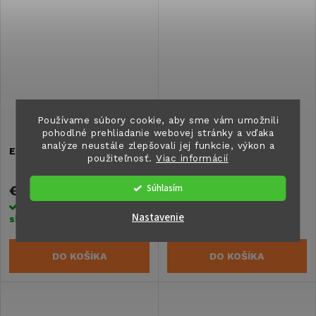
na bicykle 137 cm
Používame súbory cookie, aby sme vám umožnili
pohodlné prehliadanie webovej stránky a vďaka
analýze neustále zlepšovali jej funkcie, výkon a
Euro Carry Ducato/Jumper
Euro zarážka dverí pre
použiteľnosť.
Viac informácií
panelovú dodávku
Súhlasím
€1 695,80
€37,80
Skladom na centrálnom
Skladom na centrálnom
Nastavenie
sklade
>5 ks
sklade
>5 ks
DO KOŠÍKA
DO KOŠÍKA