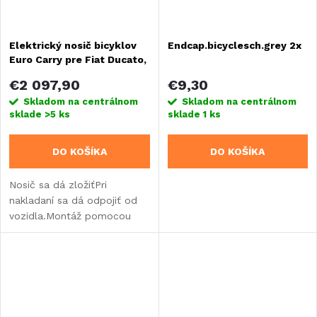
Elektrický nosič bicyklov
Endcap.bicyclesch.grey 2x
Euro Carry pre Fiat Ducato,
Citroen Jumper, Peugeot
€2 097,90
€9,30
Boxer od roku 2006
Skladom na centrálnom
Skladom na centrálnom
sklade
>5 ks
sklade
1 ks
DO KOŠÍKA
DO KOŠÍKA
Nosič sa dá zložiťPri
nakladaní sa dá odpojiť od
vozidla.Montáž pomocou
dodaného adaptéraPre 2
elektrobicykleMaximálne
zaťaženie 80 kg