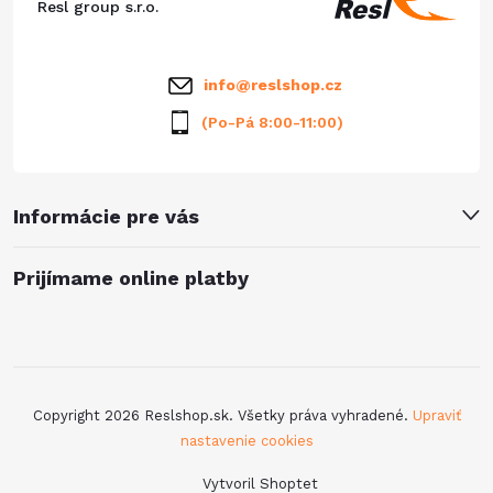
t
Resl group s.r.o.
k
i
y
info
@
reslshop.cz
e
v
(Po-Pá 8:00-11:00)
ý
p
Informácie pre vás
i
Prijímame online platby
s
u
Copyright 2026
Reslshop.sk
. Všetky práva vyhradené.
Upraviť
nastavenie cookies
Vytvoril Shoptet