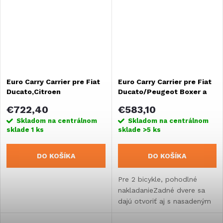
Euro Carry Carrier pre Fiat
Euro Carry Carrier pre Fiat
Ducato,Citroen
Ducato/Peugeot Boxer a
Jumper,Peugeot Boxer
Citroen Jumper od 7/2006
€722,40
€583,10
Skladom na centrálnom
Skladom na centrálnom
sklade
1 ks
sklade
>5 ks
DO KOŠÍKA
DO KOŠÍKA
Pre 2 bicykle, pohodlné
nakladanieZadné dvere sa
dajú otvoriť aj s nasadeným
nosičom.Vrátane 2 koľajničiek