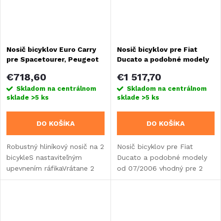
Nosič bicyklov Euro Carry
Nosič bicyklov pre Fiat
pre Spacetourer, Peugeot
Ducato a podobné modely
Traveller a Toyota ProAce
od 07/2006 - pre 2 bicykle
€718,60
€1 517,70
Skladom na centrálnom
Skladom na centrálnom
sklade
>5 ks
sklade
>5 ks
DO KOŠÍKA
DO KOŠÍKA
Robustný hliníkový nosič na 2
Nosič bicyklov pre Fiat
bicykleS nastaviteľným
Ducato a podobné modely
upevnením ráfikaVrátane 2
od 07/2006 vhodný pre 2
koľajničiek na kolesá s dĺžkou
bicykle.
125 cm