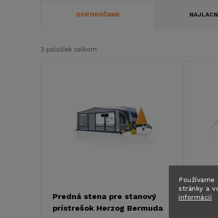
R
ODPORÚČAME
NAJLACN
a
3
položiek celkom
d
V
e
ý
n
p
i
i
e
s
p
Používame 
p
stránky a v
Predná stena pre stanový
Slneč
informácií
r
prístrešok Herzog Bermuda
príst