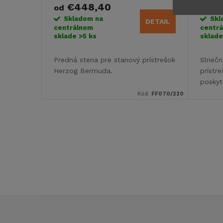
r
€448,40
€44
o
od
o
Skladom na
Skl
DETAIL
centrálnom
centr
d
sklade
>5 ks
sklad
d
u
Predná stena pre stanový prístrešok
Slnečn
u
Herzog Bermuda.
prístr
k
poskyt
slnečn
k
Kód:
FF070/220
t
t
o
O
o
v
v
v
l
á
Z
d