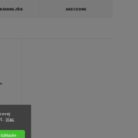
DÁVANEJŠIE
ABECEDNE
bovej
sť.
Viac
zog
Súhlasím