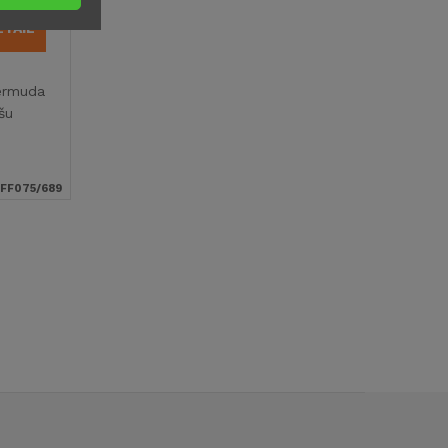
ETAIL
Bermuda
šu
FF075/689