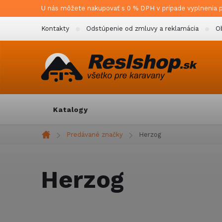
Prejsť
U nás môžete nakupovať s 0 % DPH v prípade vyplnenia 
na
Kontakty
Odstúpenie od zmluvy a reklamácia
O
obsah
Katalogy
Predávané značky
Herzog
Domov
Herzog