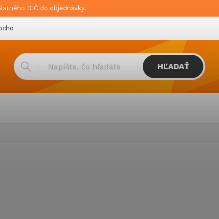
platného DIČ do objednávky.
bchodné podmienky
Doprava & platba
GDPR
HĽADAŤ