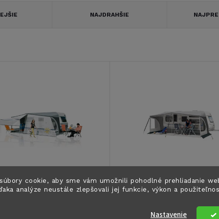
EJŠIE
NAJDRAHŠIE
NAJPRE
súbory cookie, aby sme vám umožnili pohodlné prehliadanie we
ďaka analýze neustále zlepšovali jej funkcie, výkon a použiteľno
ná clona pre stanový
Stanový prístrešok Her
rešok Herzog Bermuda
Bermuda
Nastavenie