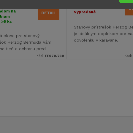
2,80
€620,10
od
D
adom na
Vypredané
DETAIL
álnom
e
>5 ks
Stanový prístrešok Herzog 
je ideálnym doplnkom pre Va
á clona pre stanový
dovolenku v karavane.
ešok Herzog Bermuda Vám
ne tieň a ochranu pred
ým žiarením.
Kód:
FF070/230
Kód: