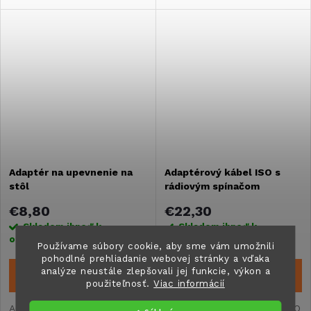
Adaptér na upevnenie na
Adaptérový kábel ISO s
stôl
rádiovým spínačom
€8,80
€22,30
Skladom ihneď k
Skladom ihneď k
odoslaniu
3 ks
odoslaniu
2 ks
Používame súbory cookie, aby sme vám umožnili
pohodlné prehliadanie webovej stránky a vďaka
analýze neustále zlepšovali jej funkcie, výkon a
DO KOŠÍKA
DO KOŠÍKA
použiteľnosť.
Viac informácií
Adaptér na pripevnenie
Adaptérový kábel ISO WOMO