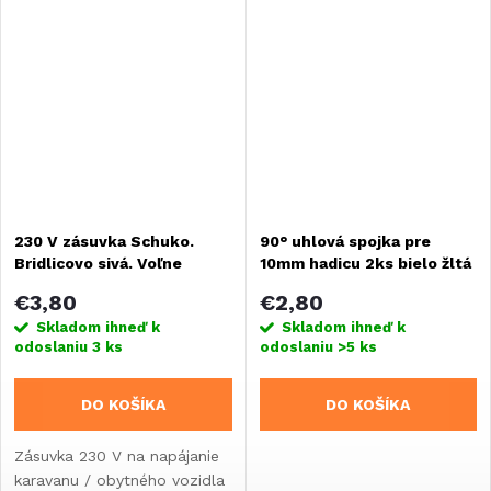
230 V zásuvka Schuko.
90° uhlová spojka pre
Bridlicovo sivá. Voľne
10mm hadicu 2ks bielo žltá
položený, nezabalený
€3,80
€2,80
tovar.
Skladom ihneď k
Skladom ihneď k
odoslaniu
3 ks
odoslaniu
>5 ks
DO KOŠÍKA
DO KOŠÍKA
Zásuvka 230 V na napájanie
karavanu / obytného vozidla