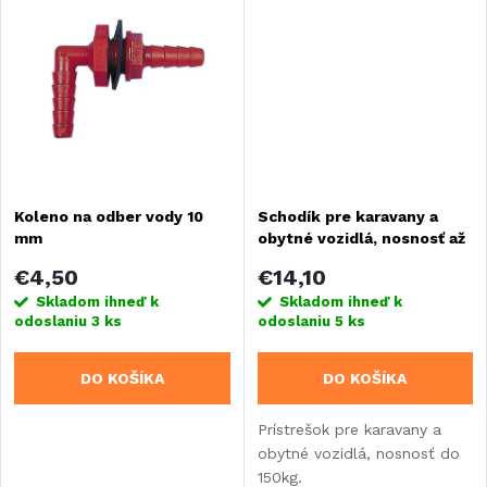
k
bez zápachu.
t
t
o
o
v
v
Koleno na odber vody 10
Schodík pre karavany a
mm
obytné vozidlá, nosnosť až
150kg
€4,50
€14,10
Skladom ihneď k
Skladom ihneď k
odoslaniu
3 ks
odoslaniu
5 ks
DO KOŠÍKA
DO KOŠÍKA
Prístrešok pre karavany a
obytné vozidlá, nosnosť do
150kg.