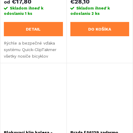
€17,80
€28,10
od
Skladom ihneď k
Skladom ihneď k
odoslaniu
1 ks
odoslaniu
2 ks
DETAIL
DO KOŠÍKA
Rýchle a bezpečné vďaka
systému Quick-ClipTakmer
všetky nosiče bicyklov
Blokovací klin kolesa -
Brzda f.56129 zadarmo