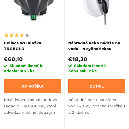
e
Abecedne
p
n
i
i
s
Deliaca WC vložka
Náhradné veko nádrže na
e
TROBOLO
vodu - s cylindrickou
p
vložkou a 2 kľúčmi
p
€60,10
€18,30
r
Skladom ihneď k
Skladom ihneď k
odoslaniu
>5 ks
odoslaniu
2 ks
r
o
DO KOŠÍKA
DETAIL
o
d
Nové inovatívne záchodové
Náhradné veko nádrže na
d
sedadlo TROBOLO®, ktoré
vodu - s cylindrickou vložkou
u
odvádza moč, je ideálnym
a 2 kľúčmi.
u
riešením pre každého, kto si
k
chce vytvoriť vlastnú toaletu