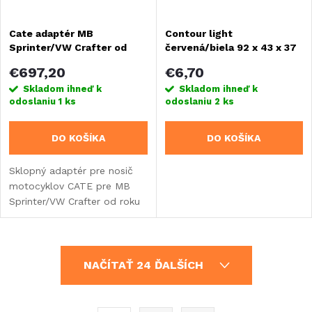
Cate adaptér MB
Contour light
Sprinter/VW Crafter od
červená/biela 92 x 43 x 37
04/2006 bez ťažného
mm
€697,20
€6,70
zariadenia
Skladom ihneď k
Skladom ihneď k
odoslaniu
1 ks
odoslaniu
2 ks
DO KOŠÍKA
DO KOŠÍKA
Sklopný adaptér pre nosič
motocyklov CATE pre MB
Sprinter/VW Crafter od roku
výroby 04/2006 bez ťažného
zariadenia. Je určený na
rovnomerné naloženie
O
nákladu na vozidlo.
NAČÍTAŤ 24 ĎALŠÍCH
v