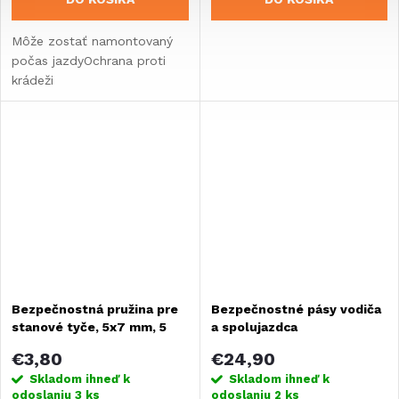
Môže zostať namontovaný
počas jazdyOchrana proti
krádeži
Bezpečnostná pružina pre
Bezpečnostné pásy vodiča
stanové tyče, 5x7 mm, 5
a spolujazdca
kusov
€3,80
€24,90
Skladom ihneď k
Skladom ihneď k
odoslaniu
3 ks
odoslaniu
2 ks