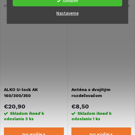
Súhlasím
stolovej dosky.
umožňuje počúvať rádio bez
zapnutia zapaľovania -
Nastavenie
vhodné pre karavany a
obytné vozidlá.
ALKO U-lock AK
Anténa s dvojitým
160/300/350
rozdeľovačom
€20,90
€8,50
Skladom ihneď k
Skladom ihneď k
odoslaniu
3 ks
odoslaniu
1 ks
DO KOŠÍKA
DO KOŠÍKA