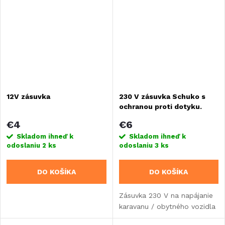
12V zásuvka
230 V zásuvka Schuko s
ochranou proti dotyku.
Bridlicovo sivá. Voľne
€4
€6
položené, rozbalené.
Skladom ihneď k
Skladom ihneď k
odoslaniu
2 ks
odoslaniu
3 ks
DO KOŠÍKA
DO KOŠÍKA
Zásuvka 230 V na napájanie
karavanu / obytného vozidla