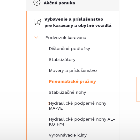
Akčná ponuka
č
Vybavenie a príslušenstvo
n
pre karavany a obytné vozidlá
ý
Podvozok karavanu
Dištančné podložky
p
Stabilizátory
a
Movery a príslušenstvo
Pneumatické pružiny
n
Stabilizačné nohy
e
Hydraulické podperné nohy
MA-VE
l
Hydraulické podperné nohy AL-
KO HY4
Vyrovnávacie kliny