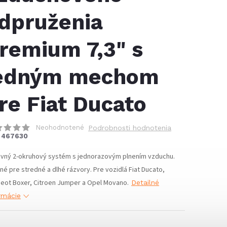
dpruženia
remium 7,3" s
edným mechom
re Fiat Ducato
Neohodnotené
Podrobnosti hodnotenia
467630
avný 2-okruhový systém s jednorazovým plnením vzduchu.
né pre stredné a dlhé rázvory. Pre vozidlá Fiat Ducato,
eot Boxer, Citroen Jumper a Opel Movano.
Detailné
rmácie