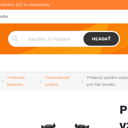
platného DIČ do objednávky.
bchodné podmienky
Doprava & platba
GDPR
HĽADAŤ
Podvozok
Pneumatické
Prídavný systém vzdu
karavanu
pružiny
pre Fiat Ducato
P
v