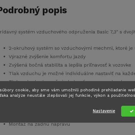
Podrobný popis
rídavný systém vzduchového odpruženia Basic 7,3" s dv
2-okruhový systém so vzduchovými mechmi, ktoré je
Výrazné zvýšenie komfortu jazdy
Zvýšená bočná stabilita a lepšia priľnavosť k vozovke
Tlak vzduchu je možné individuálne nastaviť na každe
Tlak vzduchu je možné sledovať pomocou dvoch mano
súbory cookie, aby sme vám umožnili pohodlné prehliadanie we
Pomocou 2-okruhového systému je možné individuáln
ďaka analýze neustále zlepšovali jej funkcie, výkon a použiteľno
Tlak vzduchu je riadený ovládacím prvkom špecifick
Odporúčané pre dodávky alebo obytné vozidlá s ráz
Nastavenie
zadnými nosičmi aj bez nich, najmä pre väčšie zaťaže
Montáž na zadnú nápravu