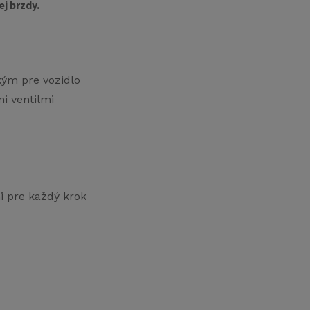
j brzdy.
kým pre vozidlo
i ventilmi
i pre každý krok