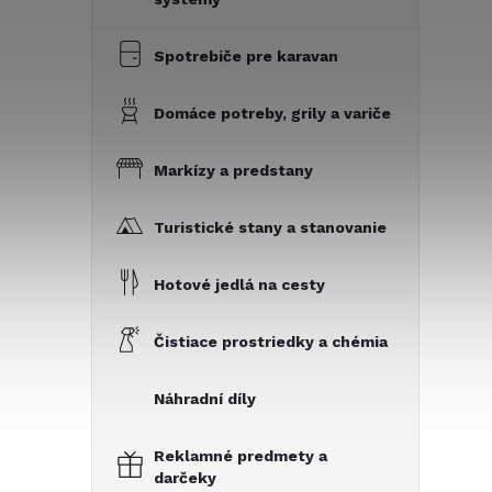
Spotrebiče pre karavan
Domáce potreby, grily a variče
Markízy a predstany
Turistické stany a stanovanie
Hotové jedlá na cesty
Čistiace prostriedky a chémia
Náhradní díly
Reklamné predmety a
darčeky