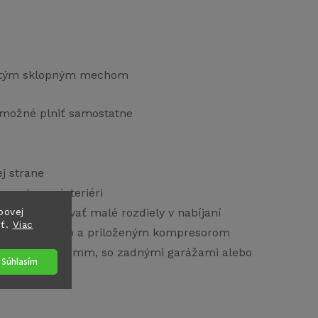
ojitým sklopným mechom
 možné plniť samostatne
j strane
metrov v interiéri
bovej
e kompenzovať malé rozdiely v nabíjaní
sť.
Viac
ým pre vozidlo a priloženým kompresorom
vorom do 3800 mm, so zadnými garážami alebo
Súhlasím
nie