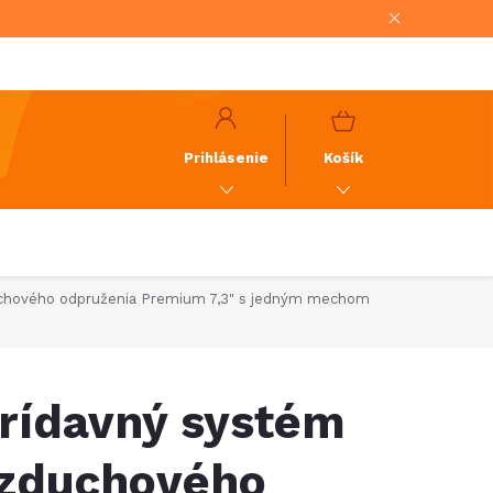
NÁKUPNÝ
KOŠÍK
Prihlásenie
Košík
chového odpruženia Premium 7,3" s jedným mechom
rídavný systém
zduchového