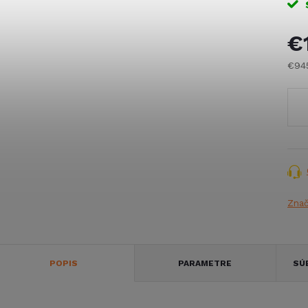
€
€94
Jed
cena
Zna
POPIS
PARAMETRE
SÚ