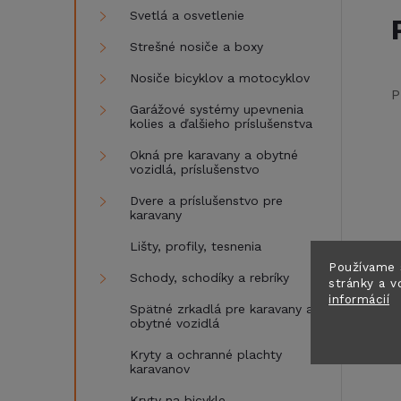
Svetlá a osvetlenie
Strešné nosiče a boxy
Nosiče bicyklov a motocyklov
P
Garážové systémy upevnenia
kolies a ďalšieho príslušenstva
Okná pre karavany a obytné
vozidlá, príslušenstvo
Dvere a príslušenstvo pre
karavany
Lišty, profily, tesnenia
Používame 
Schody, schodíky a rebríky
stránky a v
informácií
Spätné zrkadlá pre karavany a
obytné vozidlá
Kryty a ochranné plachty
karavanov
Kryty na bicykle