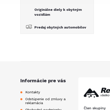
Originálne diely k obytným
vozidlám
Predaj obytných automobilov
Z
á
Informácie pre vás
p
Kontakty
Odstúpenie od zmluvy a
ä
reklamácia
Člen skupiny
Obchodné podmienky