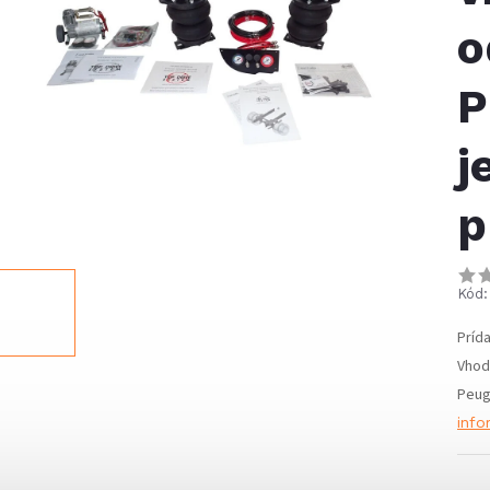
o
P
j
p
Kód:
Príd
Vhod
Peug
info