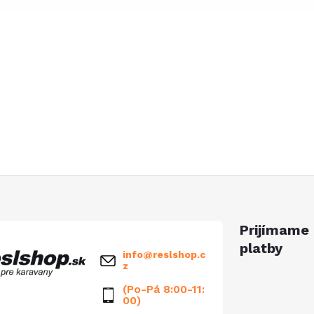
Prijímame 
platby
info
@
reslshop.c
z
(Po-Pá 8:00-11:
00)