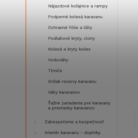
Nájazdové koľajnice a rampy
Podperné kolesá karavanu
Ochranné fólie a lišty
Podlahové kryty, clony
Kolesá a kryty kolies
Vodováhy
Tlmiče
Držiak rezervy karavanu
Váhy karavanov
Ťažné zariadenia pre karavany
a prestavby karavanov
Zabezpečenie a bezpečnosť
Interiér karavanu - doplnky