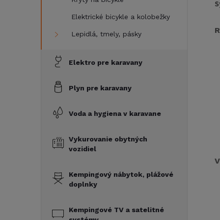
S
Elektrické bicykle a kolobežky
R
Lepidlá, tmely, pásky
Elektro pre karavany
Plyn pre karavany
Voda a hygiena v karavane
Vykurovanie obytných
vozidiel
V
Kempingový nábytok, plážové
doplnky
Kempingové TV a satelitné
systémy