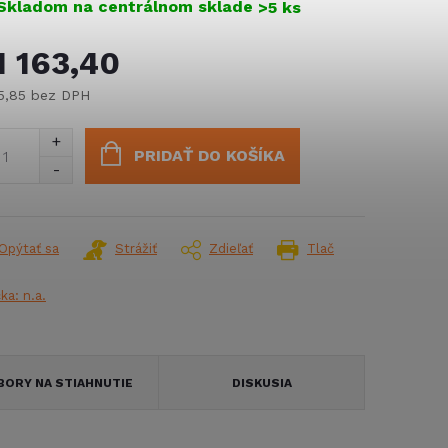
Skladom na centrálnom sklade
>5 ks
1 163,40
5,85 bez DPH
notková
:
PRIDAŤ DO KOŠÍKA
Opýtať sa
Strážiť
Zdieľať
Tlač
čka:
n.a.
BORY NA STIAHNUTIE
DISKUSIA