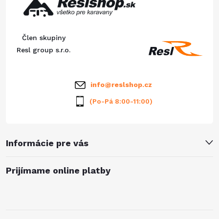
p
c
ä
i
Člen skupiny
e
t
Resl group s.r.o.
p
i
info
@
reslshop.cz
r
e
(Po-Pá 8:00-11:00)
v
k
Informácie pre vás
y
v
Prijímame online platby
ý
p