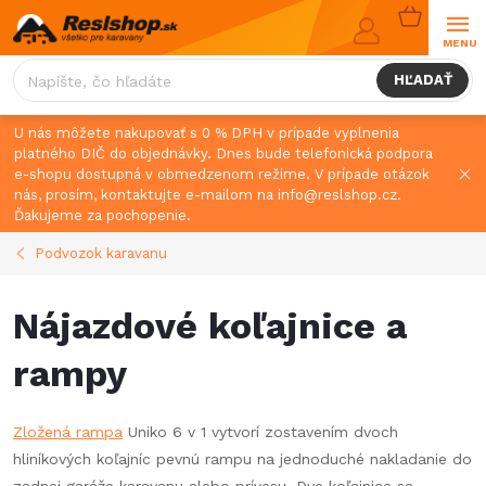
Prejsť
NÁKUPN
na
KOŠÍK
obsah
HĽADAŤ
U nás môžete nakupovať s 0 % DPH v prípade vyplnenia
platného DIČ do objednávky. Dnes bude telefonická podpora
e-shopu dostupná v obmedzenom režime. V prípade otázok
nás, prosím, kontaktujte e-mailom na info@reslshop.cz.
Ďakujeme za pochopenie.
Podvozok karavanu
Nájazdové koľajnice a
rampy
Zložená rampa
Uniko 6 v 1 vytvorí zostavením dvoch
hliníkových koľajníc pevnú rampu na jednoduché nakladanie do