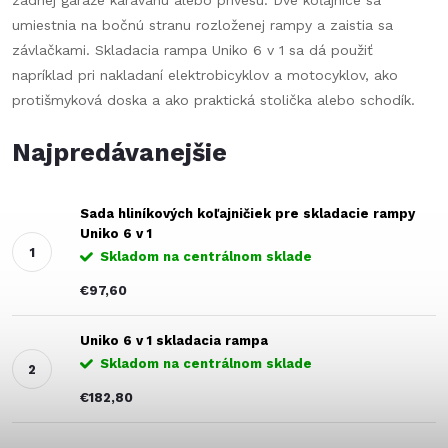
zadnej garáže karavanu alebo prívesu. Dve koľajnice sa
umiestnia na bočnú stranu rozloženej rampy a zaistia sa
závlačkami. Skladacia rampa Uniko 6 v 1 sa dá použiť
napríklad pri nakladaní elektrobicyklov a motocyklov, ako
protišmyková doska a ako praktická stolička alebo schodík.
Najpredávanejšie
Sada hliníkových koľajničiek pre skladacie rampy
Uniko 6 v 1
Skladom na centrálnom sklade
€97,60
Uniko 6 v 1 skladacia rampa
Skladom na centrálnom sklade
€182,80