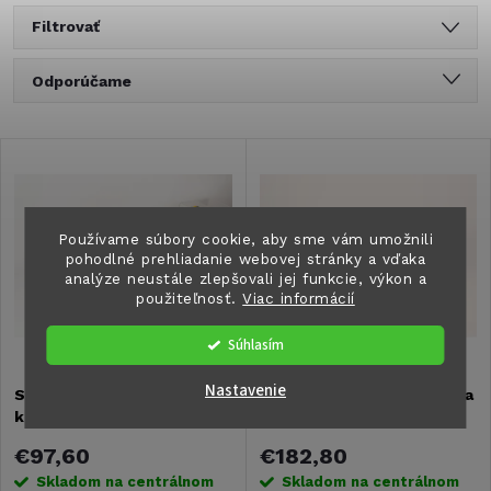
Filtrovať
R
Odporúčame
a
Najlacnejšie
V
Najdrahšie
d
ý
Najpredávanejšie
e
Používame súbory cookie, aby sme vám umožnili
Abecedne
p
pohodlné prehliadanie webovej stránky a vďaka
analýze neustále zlepšovali jej funkcie, výkon a
n
použiteľnosť.
Viac informácií
i
i
Súhlasím
s
Nastavenie
Sada hliníkových
Uniko 6 v 1 skladacia rampa
e
koľajničiek pre skladacie
p
rampy Uniko 6 v 1
p
€97,60
€182,80
Skladom na centrálnom
Skladom na centrálnom