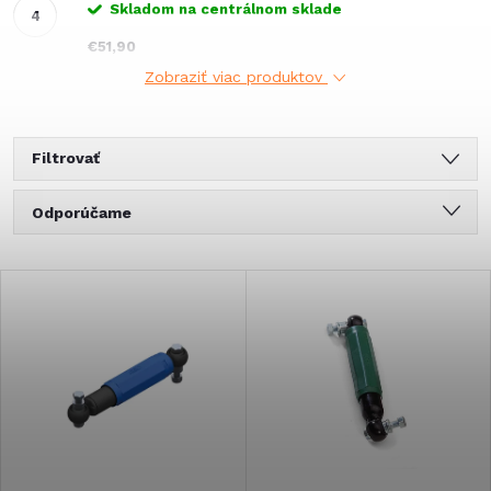
Skladom na centrálnom sklade
€51,90
Zobraziť viac produktov
Filtrovať
R
Odporúčame
a
Najlacnejšie
V
Najdrahšie
d
ý
Najpredávanejšie
e
Abecedne
p
n
i
i