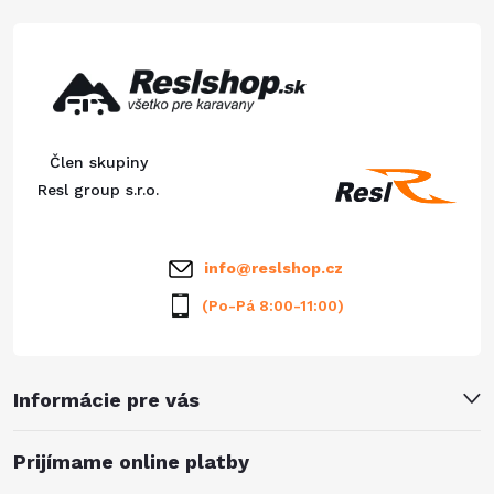
d
á
a
p
c
ä
i
Člen skupiny
e
t
Resl group s.r.o.
p
i
info
@
reslshop.cz
r
e
(Po-Pá 8:00-11:00)
v
k
Informácie pre vás
y
v
Prijímame online platby