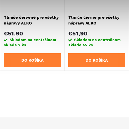
o
v
v
Tlmiče červené pre všetky
Tlmiče čierne pre všetky
nápravy ALKO
nápravy ALKO
€51,90
€51,90
Skladom na centrálnom
Skladom na centrálnom
sklade
2 ks
sklade
>5 ks
DO KOŠÍKA
DO KOŠÍKA
O
v
l
á
Z