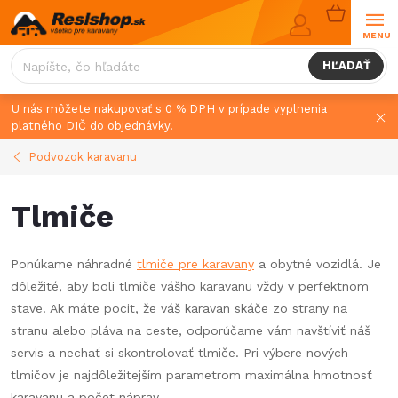
Prejsť
NÁKUPN
na
KOŠÍK
obsah
HĽADAŤ
U nás môžete nakupovať s 0 % DPH v prípade vyplnenia
platného DIČ do objednávky.
Podvozok karavanu
Tlmiče
Ponúkame náhradné
tlmiče pre karavany
a obytné vozidlá. Je
dôležité, aby boli tlmiče vášho karavanu vždy v perfektnom
stave. Ak máte pocit, že váš karavan skáče zo strany na
stranu alebo pláva na ceste, odporúčame vám navštíviť náš
servis a nechať si skontrolovať tlmiče. Pri výbere nových
tlmičov je najdôležitejším parametrom maximálna hmotnosť
karavanu a počet náprav.