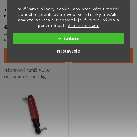
s
Používame súbory cookie, aby sme vám umožnili
Tlmič modrý pre všetky
Tlmič nápravy zelený pre
e
pohodlné prehliadanie webovej stránky a vďaka
nápravy ALKO
všetky nápravy ALKO
p
analýze neustále zlepšovali jej funkcie, výkon a
použiteľnosť.
Viac informácií
p
€51,90
€51,90
r
Skladom na centrálnom
Skladom na centrálnom
Súhlasím
sklade
>5 ks
sklade
>5 ks
r
o
Nastavenie
DO KOŠÍKA
DO KOŠÍKA
o
d
Nápravový tlmič ALKO
d
Octagon do 1300 kg
u
u
k
k
t
t
o