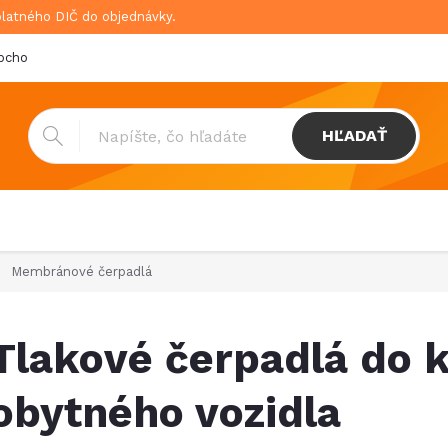
platného DIČ do objednávky.
bchodné podmienky
Doprava & platba
GDPR
HĽADAŤ
Membránové čerpadlá
Tlakové čerpadlá do 
obytného vozidla