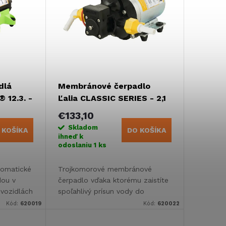
dlá
Membránové čerpadlo
® 12.3. -
Ľalia CLASSIC SERIES - 2,1
bar, 10,6 l/min
€133,10
Skladom
 KOŠÍKA
DO KOŠÍKA
ihneď k
odoslaniu
1 ks
tomatické
Trojkomorové membránové
dou v
čerpadlo vďaka ktorému zaistíte
 vozidlách
spoľahlivý prísun vody do
aka
kúpeľne, kuchyne aj WC vo
Kód:
620019
Kód:
620022
orovej
vašom obytnom vozidle,
ii
karavane alebo lodi.