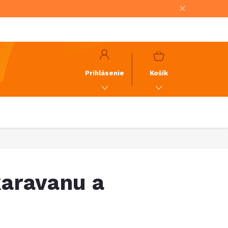
NÁKUPNÝ
KOŠÍK
Prihlásenie
Košík
karavanu a