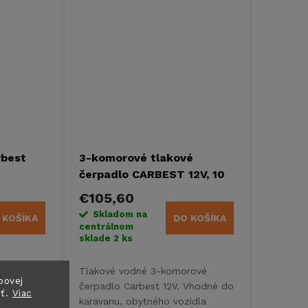
rbest
3-komorové tlakové
čerpadlo CARBEST 12V, 10
l/min
€105,60
Skladom na
 KOŠÍKA
DO KOŠÍKA
centrálnom
sklade
2 ks
čerpadlo
Tlakové vodné 3-komorové
bovej
vod vody
čerpadlo Carbest 12V. Vhodné do
sť.
Viac
karavanu, obytného vozidla