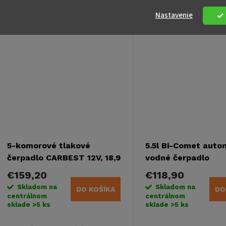
vozidle, vstavaní alebo jachte.
vozidlách alebo lodiach
Kód:
62990
Nastavenie
Tichá a plynulá prevádzka.Vďaka
mechanickej bypass regulácii...
5-komorové tlakové
5.5l Bi-Comet auto
čerpadlo CARBEST 12V, 18,9
vodné čerpadlo
l/min
€159,20
€118,90
Skladom na
Skladom na
DO KOŠÍKA
DO
centrálnom
centrálnom
sklade
>5 ks
sklade
>5 ks