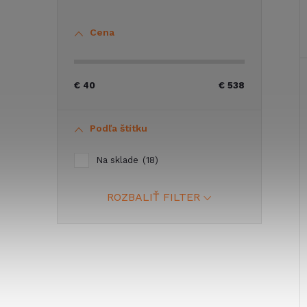
Cena
€
40
€
538
Podľa štítku
Na sklade
18
ROZBALIŤ FILTER