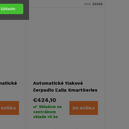
.
alebo lode.
Kód:
620502
Kód:
62056
Súhlasím
matické
Automatické tlakové
čerpadlo Ľalia SmartSeries
18,9 l, 2,5 baru
€424,10
Skladom na
 KOŠÍKA
DO KOŠÍKA
centrálnom
sklade
>5 ks