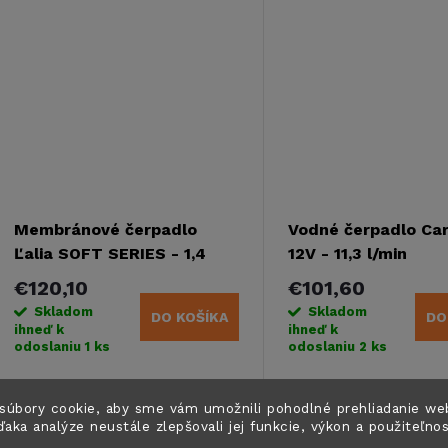
t
t
zaisťuje...
o
o
v
v
Membránové čerpadlo
Vodné čerpadlo Ca
Ľalia SOFT SERIES - 1,4
12V - 11,3 l/min
bar, 7,5 l/min
€120,10
€101,60
Skladom
Skladom
DO KOŠÍKA
DO
ihneď k
ihneď k
odoslaniu
1 ks
odoslaniu
2 ks
Štvorkomorové membránové
Trojkomorové tlakové 
súbory cookie, aby sme vám umožnili pohodlné prehliadanie we
čerpadlo určené na zásobovanie
Carbest vhodné na roz
ďaka analýze neustále zlepšovali jej funkcie, výkon a použiteľno
vody v karavane, obytnom
v karavanoch, obytných