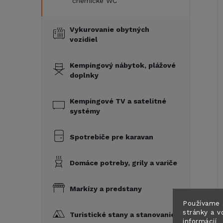
chemické WC
Vykurovanie obytných
vozidiel
Kempingový nábytok, plážové
doplnky
Kempingové TV a satelitné
systémy
Spotrebiče pre karavan
Domáce potreby, grily a variče
Markízy a predstany
Používame 
stránky a v
Turistické stany a stanovanie
informácií