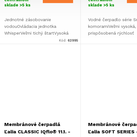
sklade
>5 ks
sklade
>5 ks
Jednotné zásobovanie
Vodné čerpadlo série S
vodouOvládacia jednotka
komoramiVeľmi vysoká,
WhisperVeľmi tichý štartVysoká
prispôsobená rýchlosť
tlaková odolnosť a ochrana proti
dodávkyPožadované m
Kód:
62995
spätnému toku do 20
vody sa dávkuje presne
barovČerpá rovnomerne bez
potreby.Tlak max. 5,2 b
výkyvov...
do 18,9 l/min.
Membránové čerpadlá
Membránové čerpa
Ľalia CLASSIC IQflo® 11.1. -
Ľalia SOFT SERIES -