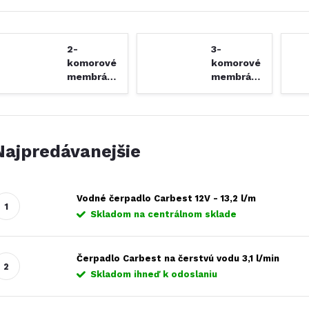
2-
3-
komorové
komorové
membránové
membránové
čerpadlá
čerpadlá
Najpredávanejšie
Vodné čerpadlo Carbest 12V - 13,2 l/m
Skladom na centrálnom sklade
Čerpadlo Carbest na čerstvú vodu 3,1 l/min
Skladom ihneď k odoslaniu