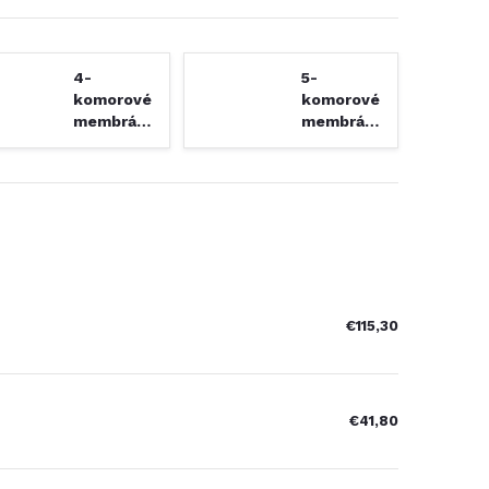
4-
5-
komorové
komorové
membránové
membránové
čerpadlá
čerpadlá
€115,30
€41,80