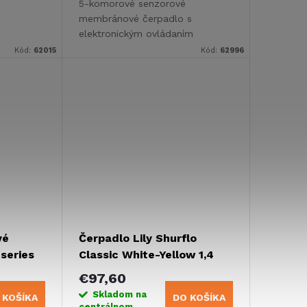
5-komorové senzorové
membránové čerpadlo s
elektronickým ovládaním
umožňuje pohodlnú dodávku
Kód:
62015
Kód:
62996
čerstvej vody.
vé
Čerpadlo Lily Shurflo
series
Classic White-Yellow 1,4
bar, 7 l/min
€97,60
Skladom na
 KOŠÍKA
DO KOŠÍKA
centrálnom