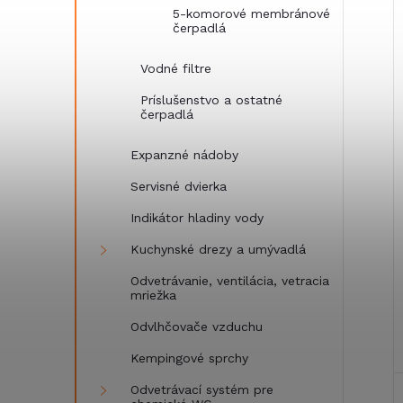
5-komorové membránové
čerpadlá
i
i
Vodné filtre
Príslušenstvo a ostatné
čerpadlá
Expanzné nádoby
Servisné dvierka
Indikátor hladiny vody
Kuchynské drezy a umývadlá
Odvetrávanie, ventilácia, vetracia
mriežka
Odvlhčovače vzduchu
Kempingové sprchy
Odvetrávací systém pre