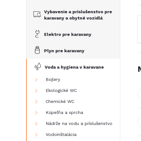
č
Vybavenie a príslušenstvo pre
n
karavany a obytné vozidlá
ý
Elektro pre karavany
p
Plyn pre karavany
a
Voda a hygiena v karavane
n
Bojlery
Ekologické WC
e
Chemické WC
l
Kúpeľňa a sprcha
Nádrže na vodu a príslušenstvo
Vodoinštalácia