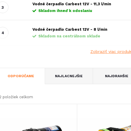
Vodné čerpadlo Carbest 12V - 11,3 l/min
Skladom ihneď k odoslaniu
Vodné čerpadlo Carbest 12V - 8 l/min
Skladom na centrálnom sklade
Zobraziť viac produ
R
ODPORÚČAME
NAJLACNEJŠIE
NAJDRAHŠIE
a
2
položiek celkom
d
V
e
ý