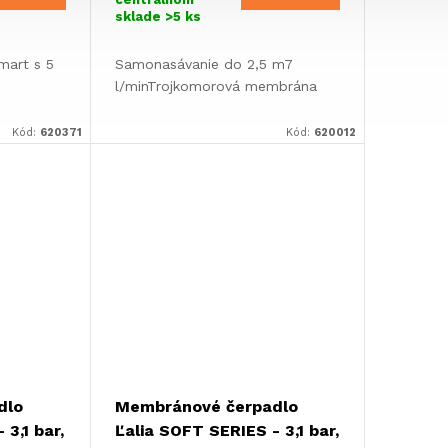
sklade
>5 ks
mart s 5
Samonasávanie do 2,5 m7
l/minTrojkomorová membrána
nožstvo
Kód:
620371
Kód:
620012
 podľa
arPrietok
dlo
Membránové čerpadlo
 3,1 bar,
Ľalia SOFT SERIES - 3,1 bar,