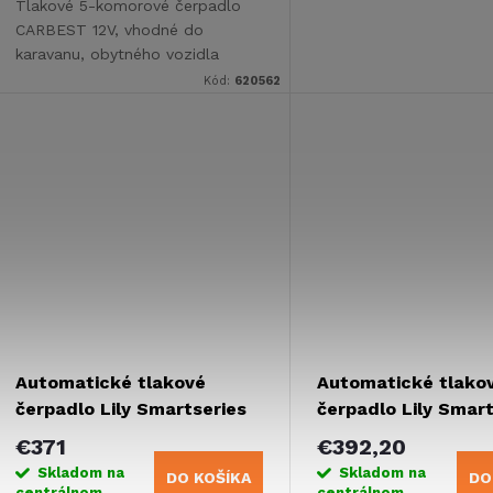
Tlakové 5-komorové čerpadlo
CARBEST 12V, vhodné do
karavanu, obytného vozidla
alebo lode.
Kód:
620562
Automatické tlakové
Automatické tlako
čerpadlo Lily Smartseries
čerpadlo Lily Smart
14 l/min 2,5 bar
18,9 l/min 5,2 bar
€371
€392,20
Skladom na
Skladom na
DO KOŠÍKA
DO
centrálnom
centrálnom