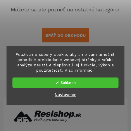
Môžete sa ale pozrieť na ostatné kategórie.
SPÄŤ DO OBCHODU
Používame súbory cookie, aby sme vám umožnili
pohodlné prehliadanie webovej stránky a vďaka
analýze neustále zlepšovali jej funkcie, výkon a
použiteľnosť.
Viac informácií
Súhlasím
Z
Nastavenie
á
p
ä