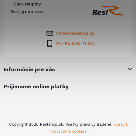
Člen skupiny
t
Resl group s.r.o.
i
info
@
reslshop.cz
e
(Po-Pá 8:00-11:00)
Informácie pre vás
Prijímame online platby
Copyright 2026
Reslshop.sk
. Všetky práva vyhradené.
Upraviť
nastavenie cookies