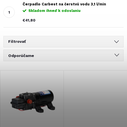
Čerpadlo Carbest na čerstvú vodu 3,1 l/min
Skladom ihneď k odoslaniu
€41,80
Filtrovať
R
Odporúčame
a
Najlacnejšie
V
Najdrahšie
d
ý
Najpredávanejšie
e
Abecedne
p
n
i