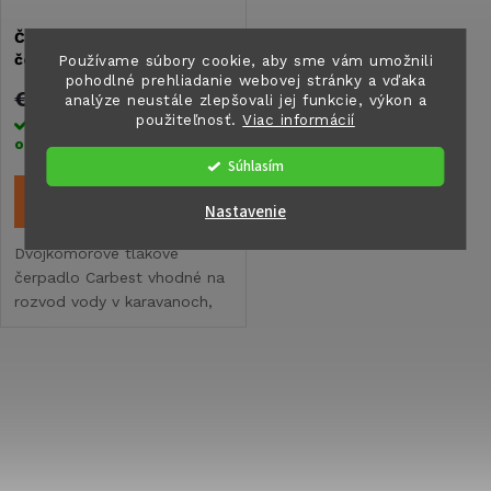
i
s
Čerpadlo Carbest na
e
čerstvú vodu 3,1 l/min
Používame súbory cookie, aby sme vám umožnili
p
pohodlné prehliadanie webovej stránky a vďaka
p
€41,80
analýze neustále zlepšovali jej funkcie, výkon a
použiteľnosť.
Viac informácií
r
Skladom ihneď k
odoslaniu
1 ks
r
Súhlasím
o
DO KOŠÍKA
o
Nastavenie
d
Dvojkomorové tlakové
d
čerpadlo Carbest vhodné na
u
rozvod vody v karavanoch,
u
obytných vozidlách alebo
k
lodiach.
k
O
t
t
v
o
l