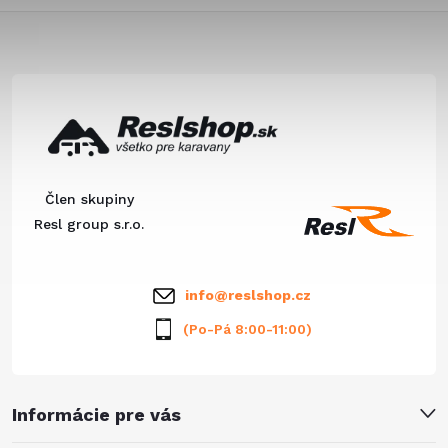
o
v
á
Z
v
d
á
a
p
c
ä
i
Člen skupiny
e
t
Resl group s.r.o.
p
i
info
@
reslshop.cz
r
e
(Po-Pá 8:00-11:00)
v
k
Informácie pre vás
y