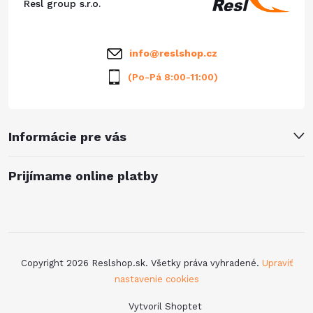
t
Resl group s.r.o.
i
info
@
reslshop.cz
e
(Po-Pá 8:00-11:00)
Informácie pre vás
Prijímame online platby
Copyright 2026
Reslshop.sk
. Všetky práva vyhradené.
Upraviť
nastavenie cookies
Vytvoril Shoptet