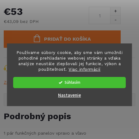
€53
€43,09 bez DPH
Jednotková
cena:
PRIDAŤ DO KOŠÍKA
Používame súbory cookie, aby sme vám umožnili
pohodlné prehliadanie webovej stránky a vďaka
analýze neustále zlepšovali jej funkcie, výkon a
Opýtať sa
Strážiť
Zdieľať
použiteľnosť.
Viac informácií
Súhlasím
Značka:
n.a.
Nastavenie
Popis produktu
Podrobný popis
1 pár funkčných panelov vpravo a vľavo