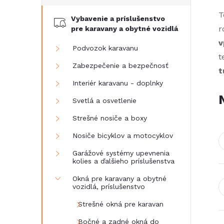
č
T
Vybavenie a príslušenstvo
n
r
pre karavany a obytné vozidlá
v
ý
Podvozok karavanu
t
Zabezpečenie a bezpečnosť
t
p
Interiér karavanu - doplnky
a
Svetlá a osvetlenie
Strešné nosiče a boxy
n
Nosiče bicyklov a motocyklov
e
Garážové systémy upevnenia
kolies a ďalšieho príslušenstva
l
Okná pre karavany a obytné
vozidlá, príslušenstvo
Strešné okná pre karavan
Bočné a zadné okná do