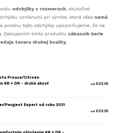
ôvodu
odchýlky v rozmeroch
, skutočné
dchýlku vzniknutú pri výrobe, ktorá však
nemá
a povahu tejto odchýlky upozorňujeme, že na
u
. Zakúpením tohto produktu
zákazník berie
daja tovaru druhej kvality.
ota Proace/Citroen
m KR + DR - druhá akosť
€23,10
od
er/Peugeot Expert od roku 2021
€23,10
od
komfortním obložením KR + DR -