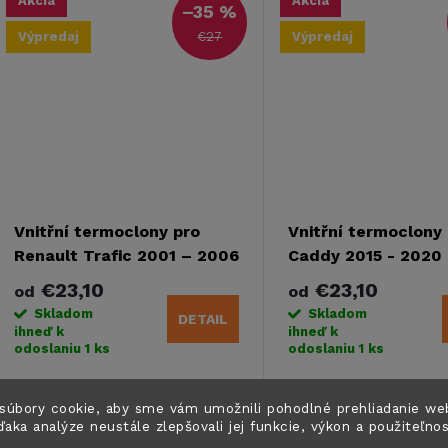
t
Akcia
Akcia
–35 %
t
€27
Výpredaj
Výpredaj
o
o
v
v
Vnitřní termoclony pro
Vnitřní termoclony
Renault Trafic 2001 – 2006
Caddy 2015 - 2020 
s komfortním obložením
komfortním oblože
€23,10
€23,10
od
od
KR + DR - druhá akosť
+ DR - druhá akosť
Skladom
Skladom
DETAIL
ihneď k
ihneď k
odoslaniu
1 ks
odoslaniu
1 ks
Tento výrobok je zaradený do
Tento výrobok je zarad
súbory cookie, aby sme vám umožnili pohodlné prehliadanie we
kategórie druhej kvality z
kategórie druhej kvality
ďaka analýze neustále zlepšovali jej funkcie, výkon a použiteľno
dôvodu odchýlky v rozmeroch,
dôvodu odchýlky v roz