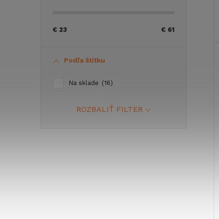
€
23
€
61
Podľa štítku
Na sklade
16
ROZBALIŤ FILTER