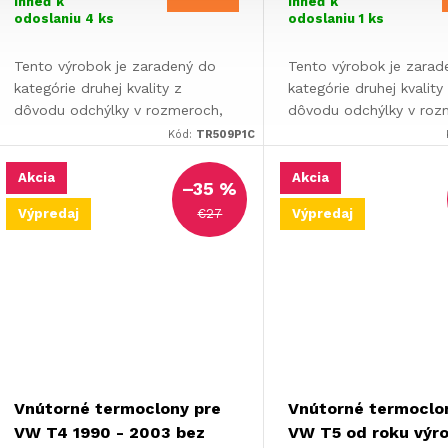
ihneď k
ihneď k
odoslaniu
4 ks
odoslaniu
1 ks
akosť
Tento výrobok je zaradený do
Tento výrobok je zarad
kategórie druhej kvality z
kategórie druhej kvality
dôvodu odchýlky v rozmeroch,
dôvodu odchýlky v roz
skutočné rozmery produktu
skutočné rozmery prod
Kód:
TR509P1C
môžu byť väčšie ako je uvedené.
môžu byť väčšie ako je
Ide o odchýlku...
Ide o odchýlku...
Akcia
Akcia
–35 %
€27
Výpredaj
Výpredaj
Vnútorné termoclony pre
Vnútorné termoclo
VW T4 1990 - 2003 bez
VW T5 od roku výr