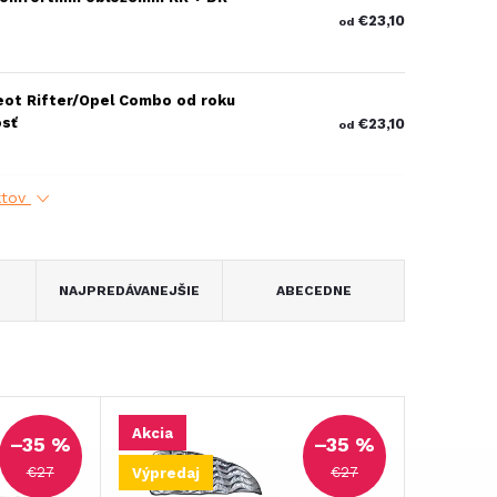
€23,10
od
eot Rifter/Opel Combo od roku
osť
€23,10
od
ktov
NAJPREDÁVANEJŠIE
ABECEDNE
Akcia
–35 %
–35 %
€27
€27
Výpredaj