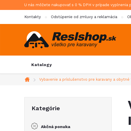
Prejsť
U nás môžete nakupovať s 0 % DPH v prípade vyplnenia 
na
Kontakty
Odstúpenie od zmluvy a reklamácia
O
obsah
Katalogy
Vybavenie a príslušenstvo pre karavany a obytné 
Domov
B
Preskočiť
Kategórie
kategórie
o
Akčná ponuka