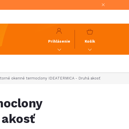
NÁKUPNÝ
KOŠÍK
Prihlásenie
Košík
torné okenné termoclony IDEATERMICA - Druhá akosť
moclony
 akosť