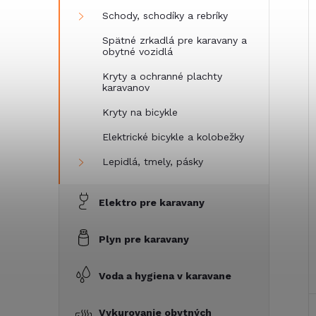
Schody, schodíky a rebríky
i
Spätné zrkadlá pre karavany a
i
obytné vozidlá
Kryty a ochranné plachty
karavanov
Kryty na bicykle
Elektrické bicykle a kolobežky
Lepidlá, tmely, pásky
Elektro pre karavany
Plyn pre karavany
Voda a hygiena v karavane
Vykurovanie obytných