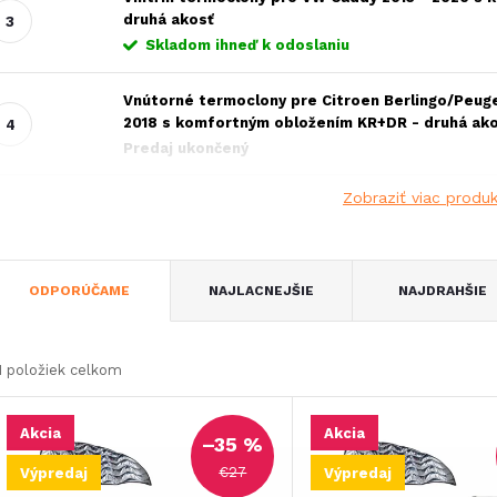
druhá akosť
Skladom ihneď k odoslaniu
Vnútorné termoclony pre Citroen Berlingo/Peug
2018 s komfortným obložením KR+DR - druhá ak
Predaj ukončený
Zobraziť viac produ
R
ODPORÚČAME
NAJLACNEJŠIE
NAJDRAHŠIE
a
1
položiek celkom
d
V
Akcia
Akcia
e
–35 %
ý
€27
Výpredaj
Výpredaj