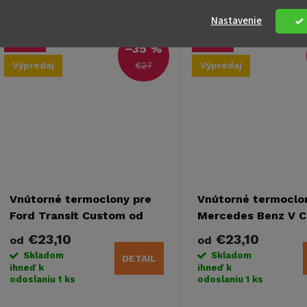
skutočné rozmery produktu
skutočné rozmery prod
Kód:
TR401P1C
K
Nastavenie
môžu byť väčšie ako je uvedené.
môžu byť väčšie ako je
Ide o odchýlku...
Ide o odchýlku...
Akcia
Akcia
–35 %
€27
Výpredaj
Výpredaj
Vnútorné termoclony pre
Vnútorné termoclo
Ford Transit Custom od
Mercedes Benz V C
roku 2012 s komfortným
od roku 2014 s
€23,10
€23,10
od
od
obložením KR+DR - druhá
komfortným oblož
Skladom
Skladom
DETAIL
akosť
KR+DR+Extra dlhý 
ihneď k
ihneď k
odoslaniu
1 ks
odoslaniu
1 ks
akosť