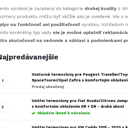
ento výrobok je zaradený do kategórie
druhej kvality
z d
ozmery produktu môžu byť väčšie ako je uvedené. Ide o o
plyv na funkčnosť ani použiteľnosť
výrobku. Vzhľadom n
ento konkrétny typ vady
nie je možné uplatniť reklamáci
úto skutočnosť na vedomie a súhlasí s podmienkami pre
Najpredávanejšie
Vnútorné termoclony pre Peugeot Traveller/Toy
SpaceTourer/Opel Zafira s komfortným obložení
Predaj ukončený
Vnitřní termoclony pro Fiat Scudo/Citroen Jump
s komfortním obložením KR + DR - druhá akosť
Skladom ihneď k odoslaniu
Vnitřní termoclony pro VW Caddy 2015 - 2020 s 