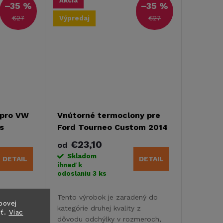
Akcia
–35 %
–35 %
€27
€27
Výpredaj
 pro VW
Vnútorné termoclony pre
s
Ford Tourneo Custom 2014
ním KR
- 2022 s komfortným
€23,10
od
obložením KR+DR - druhá
Skladom
DETAIL
DETAIL
akosť
ihneď k
odoslaniu
3 ks
ený do
Tento výrobok je zaradený do
bovej
 z
kategórie druhej kvality z
sť.
Viac
meroch,
dôvodu odchýlky v rozmeroch,