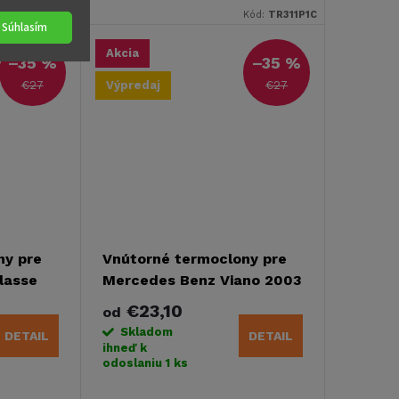
uktu
skutočné rozmery produktu
ód:
TR1300P1C
Kód:
TR311P1C
Súhlasím
 uvedené.
môžu byť väčšie ako je uvedené.
Ide o odchýlku...
Akcia
–35 %
–35 %
€27
€27
Výpredaj
ny pre
Vnútorné termoclony pre
lasse
Mercedes Benz Viano 2003
– 2014 s komfortným
€23,10
od
ením
obložením KR+DR - druhá
Skladom
DETAIL
DETAIL
- druhá
akosť
ihneď k
odoslaniu
1 ks