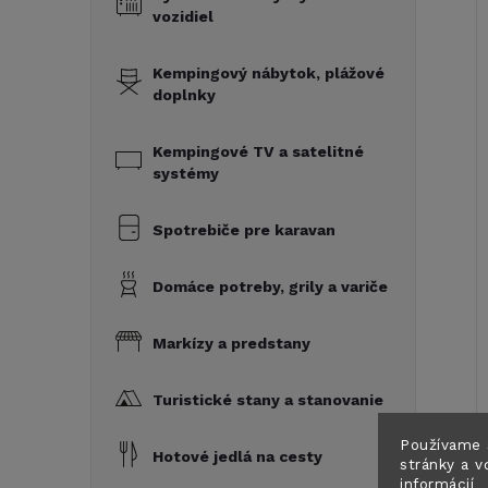
vozidiel
Kempingový nábytok, plážové
doplnky
Kempingové TV a satelitné
systémy
Spotrebiče pre karavan
Domáce potreby, grily a variče
Markízy a predstany
Turistické stany a stanovanie
Používame 
Hotové jedlá na cesty
stránky a v
informácií