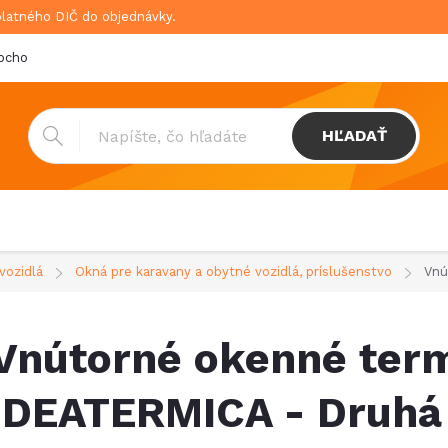
platného DIČ do objednávky.
bchodné podmienky
Doprava & platba
GDPR
HĽADAŤ
vozidlá
Okná pre karavany a obytné vozidlá, príslušenstvo
Vnú
Vnútorné okenné ter
IDEATERMICA - Druhá