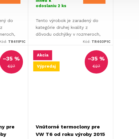
ihneď k
odoslaniu
2 ks
akosť
ený do
Tento výrobok je zaradený do
 z
kategórie druhej kvality z
meroch,
dôvodu odchýlky v rozmeroch,
uktu
skutočné rozmery produktu
Kód:
TR411P1C
Kód:
TR403P1C
 uvedené.
môžu byť väčšie ako je uvedené.
Ide o odchýlku...
Akcia
–35 %
–35 %
€27
€27
Výpredaj
ny pre
Vnútorné termoclony pre
oby
VW T6 od roku výroby 2015