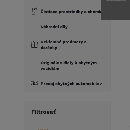
Čistiace prostriedky a chémia
Náhradní díly
Reklamné predmety a
darčeky
Originálne diely k obytným
vozidlám
Predaj obytných automobilov