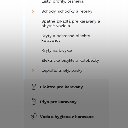
i
Lišty, profily, tesnenia
i
Schody, schodíky a rebríky
Spätné zrkadlá pre karavany a
obytné vozidlá
Kryty a ochranné plachty
karavanov
Kryty na bicykle
Elektrické bicykle a kolobežky
Lepidlá, tmely, pásky
Elektro pre karavany
Plyn pre karavany
Voda a hygiena v karavane