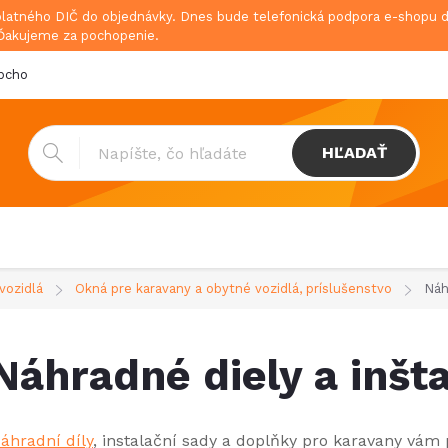
platného DIČ do objednávky. Dnes bude telefonická podpora e-shopu
 Ďakujeme za pochopenie.
bchodné podmienky
Doprava & platba
GDPR
HĽADAŤ
vozidlá
Okná pre karavany a obytné vozidlá, príslušenstvo
Náh
Náhradné diely a inšt
áhradní díly
, instalační sady a doplňky pro karavany vám