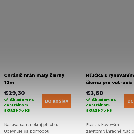
Chránič hrán malý čierny
Kľučka s ryhovaní
10m
čierna pre vetraciu
31
€29,30
€3,60
Skladom na
Skladom na
DO KOŠÍKA
DO
centrálnom
centrálnom
sklade
>5 ks
sklade
>5 ks
Nasúva sa na okraj plechu.
Plast s kovovým
Upevňuje sa pomocou
závitomNáhradné tlačid