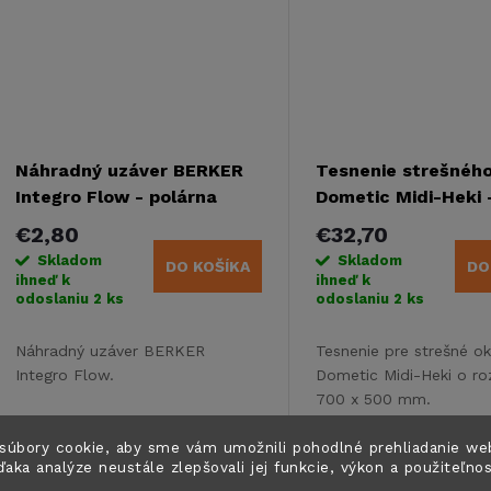
o
o
v
v
Náhradný uzáver BERKER
Tesnenie strešnéh
Integro Flow - polárna
Dometic Midi-Heki 
biela
€2,80
€32,70
Skladom
Skladom
DO KOŠÍKA
DO
ihneď k
ihneď k
odoslaniu
2 ks
odoslaniu
2 ks
Náhradný uzáver BERKER
Tesnenie pre strešné o
Integro Flow.
Dometic Midi-Heki o r
700 x 500 mm.
Kód:
83228
súbory cookie, aby sme vám umožnili pohodlné prehliadanie we
ďaka analýze neustále zlepšovali jej funkcie, výkon a použiteľno