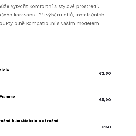
že vytvořit komfortní a stylové prostředí.
ašeho karavanu. Při výběru dílů, instalačních
rodukty plně kompatibilní s vaším modelem
biela
€2,80
 Fiamma
€5,90
ešné klimatizácie a strešné
€158