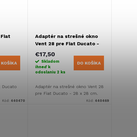
Fiat
Adaptér na strešné okno
Vent 28 pre Fiat Ducato -
28 x 28 cm
€17,50
Skladom
 KOŠÍKA
DO KOŠÍKA
ihneď k
odoslaniu
2 ks
t Ducato
Adaptér na strešné okno Vent 28
pre Fiat Ducato - 28 x 28 cm.
Kód:
440470
Kód:
440469