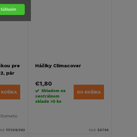
Súhlasím
čkou pre
Háčiky Climacover
2, pár
€1,80
Skladom na
 KOŠÍKA
DO KOŠÍKA
centrálnom
sklade
>5 ks
á Dometic
ód:
FF209/263
Kód:
E6794