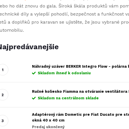
ebo ho dát znovu do gala. Široká škála produktů vám pomů
echnické díly a vylepší pohodlí, bezpečnost a funkčnost v
etů a doplňků pro karavan se ujistěte, že jsou vybrané p
utomobilu.
Najpredávanejšie
Náhradný uzáver BERKER Integro Flow - polárna 
Skladom ihneď k odoslaniu
Ručné koliesko Fiamma na otváranie ventilátora
Skladom na centrálnom sklade
Adaptérový rám Dometic pre Fiat Ducato pre str
okná 40 x 40 cm
Predaj ukončený