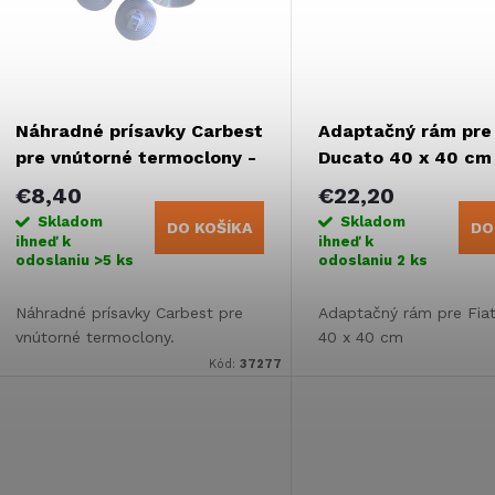
e
s
p
p
Náhradné prísavky Carbest
Adaptačný rám pre 
r
pre vnútorné termoclony -
Ducato 40 x 40 cm
r
10 ks
€8,40
€22,20
o
Skladom
Skladom
DO KOŠÍKA
DO
o
ihneď k
ihneď k
odoslaniu
>5 ks
odoslaniu
2 ks
d
d
Náhradné prísavky Carbest pre
Adaptačný rám pre Fia
u
vnútorné termoclony.
40 x 40 cm
u
Kód:
37277
k
k
t
t