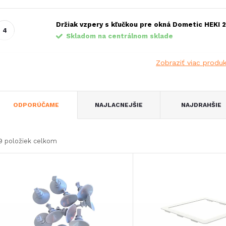
Držiak vzpery s kľučkou pre okná Dometic HEKI 2
Skladom na centrálnom sklade
Zobraziť viac produ
R
ODPORÚČAME
NAJLACNEJŠIE
NAJDRAHŠIE
a
9
položiek celkom
d
V
e
ý
n
p