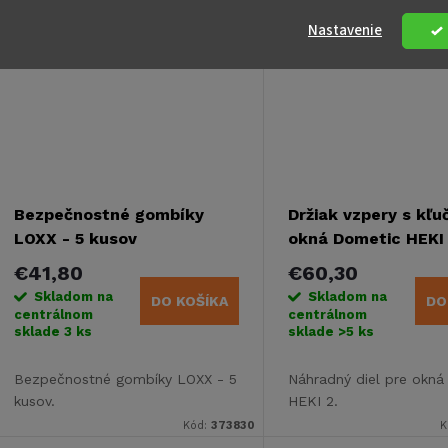
Nastavenie
Bezpečnostné gombíky
Držiak vzpery s kľu
LOXX - 5 kusov
okná Dometic HEKI 
€41,80
€60,30
Skladom na
Skladom na
DO KOŠÍKA
DO
centrálnom
centrálnom
sklade
3 ks
sklade
>5 ks
Bezpečnostné gombíky LOXX - 5
Náhradný diel pre okn
kusov.
HEKI 2.
Kód:
373830
K