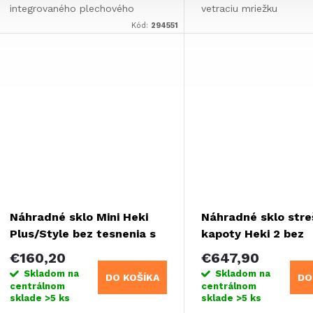
integrovaného plechového
vetraciu mriežku
profilu. Rozsah upnutia: 0,5 – 1,5
Kód:
294551
mm
Náhradné sklo Mini Heki
Náhradné sklo stre
Plus/Style bez tesnenia s
kapoty Heki 2 bez
čapom závesu
nástavcov
€160,20
€647,90
Skladom na
Skladom na
DO KOŠÍKA
DO
centrálnom
centrálnom
sklade
>5 ks
sklade
>5 ks