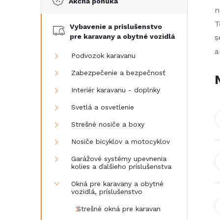
Akčná ponuka
č
n
T
Vybavenie a príslušenstvo
n
pre karavany a obytné vozidlá
s
a
ý
Podvozok karavanu
Zabezpečenie a bezpečnosť
p
Interiér karavanu - doplnky
a
Svetlá a osvetlenie
Strešné nosiče a boxy
n
Nosiče bicyklov a motocyklov
e
Garážové systémy upevnenia
kolies a ďalšieho príslušenstva
l
Okná pre karavany a obytné
vozidlá, príslušenstvo
Strešné okná pre karavan