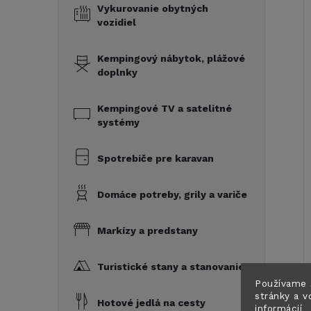
Vykurovanie obytných
vozidiel
Kempingový nábytok, plážové
doplnky
Kempingové TV a satelitné
systémy
Spotrebiče pre karavan
Domáce potreby, grily a variče
Markízy a predstany
Turistické stany a stanovanie
Používame 
stránky a v
Hotové jedlá na cesty
informácií