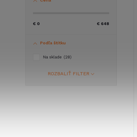
Cena
€
0
€
648
Podľa štítku
Na sklade
28
ROZBALIŤ FILTER