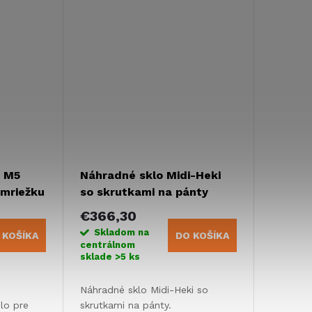
m M5
Náhradné sklo Midi-Heki
 mriežku
so skrutkami na pánty
€366,30
Skladom na
 KOŠÍKA
DO KOŠÍKA
centrálnom
sklade
>5 ks
Náhradné sklo Midi-Heki so
lo pre
skrutkami na pánty.