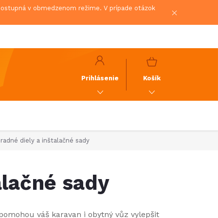
 dostupná v obmedzenom režime. V prípade otázok
NÁKUPNÝ
KOŠÍK
Prihlásenie
Košík
radné diely a inštalačné sady
alačné sady
 pomohou váš karavan i obytný vůz vylepšit