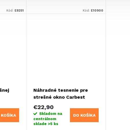
Kód:
E8251
Kód:
E10900
šnej
Náhradné tesnenie pre
strešné okno Carbest
€22,90
Skladom na
 KOŠÍKA
DO KOŠÍKA
centrálnom
sklade
>5 ks