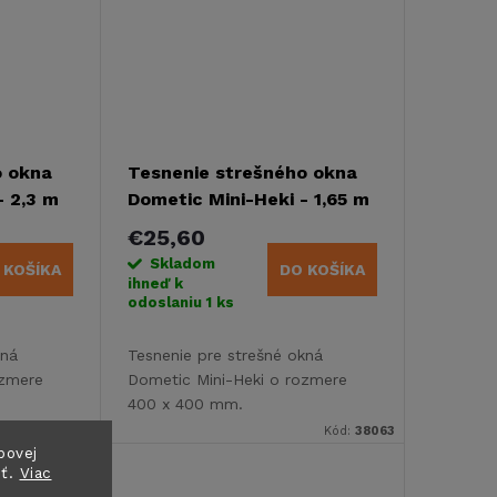
o okna
Tesnenie strešného okna
- 2,3 m
Dometic Mini-Heki - 1,65 m
€25,60
Skladom
 KOŠÍKA
DO KOŠÍKA
ihneď k
odoslaniu
1 ks
kná
Tesnenie pre strešné okná
ozmere
Dometic Mini-Heki o rozmere
400 x 400 mm.
Kód:
E4021
Kód:
38063
bovej
sť.
Viac