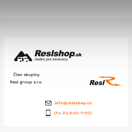
Z
á
p
ä
Člen skupiny
t
Resl group s.r.o.
i
info
@
reslshop.cz
e
(Po-Pá 8:00-11:00)