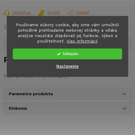
cena:
Opýtať sa
Strážiť
Zdieľať
Používame súbory cookie, aby sme vám umožnili
Značka:
n.a.
pohodlné prehliadanie webovej stránky a vďaka
analýze neustále zlepšovali jej funkcie, výkon a
použiteľnosť.
Viac informácií
Popis produktu
Súhlasím
Podrobný popis
Nastavenie
Popis produktu nie je dostupný
Parametre produktu
Diskusia