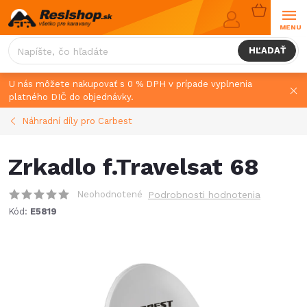
Prejsť
NÁKUPN
na
KOŠÍK
obsah
HĽADAŤ
U nás môžete nakupovať s 0 % DPH v prípade vyplnenia
platného DIČ do objednávky.
Náhradní díly pro Carbest
Zrkadlo f.Travelsat 68
Neohodnotené
Podrobnosti hodnotenia
Kód:
E5819