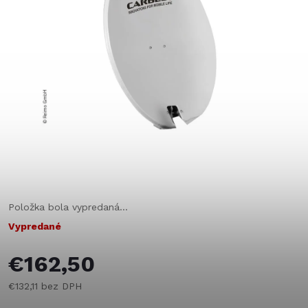
Položka bola vypredaná…
Vypredané
€162,50
€132,11 bez DPH
Jednotková