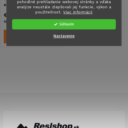
e
pohodlné prehliadanie webovej stránky a vďaka
zadnou vysokou strechou
p
analýze neustále zlepšovali jej funkcie, výkon a
(sivý)
použiteľnosť.
Viac informácií
p
€795,30
r
Na objednávku
Súhlasím
r
o
Nastavenie
DETAIL
o
d
d
O
u
u
v
k
l
k
t
á
Z
t
o
d
á
o
a
v