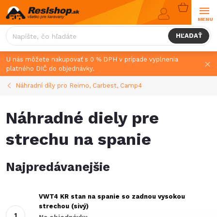
Prejsť
NÁKUPN
na
KOŠÍK
obsah
HĽADAŤ
U nás môžete nakupovať s 0 % DPH v prípade vyplnenia
platného DIČ do objednávky.
Náhradní díly pro Reimo, Carbest, Camp4
Náhradné diely pre
strechu na spanie
Najpredávanejšie
VWT4 KR stan na spanie so zadnou vysokou
strechou (sivý)