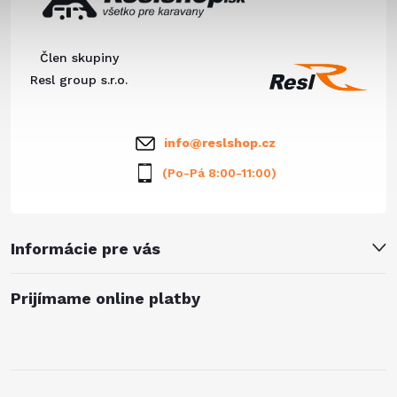
p
v
c
ä
i
Člen skupiny
e
t
Resl group s.r.o.
p
i
info
@
reslshop.cz
r
e
(Po-Pá 8:00-11:00)
v
k
Informácie pre vás
y
v
Prijímame online platby
ý
p