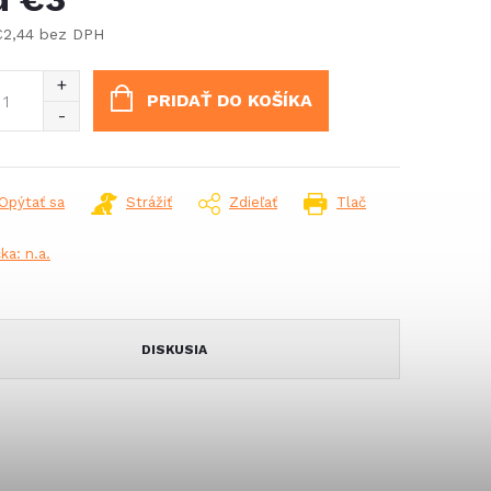
€2,44
bez DPH
notková
:
PRIDAŤ DO KOŠÍKA
Opýtať sa
Strážiť
Zdieľať
Tlač
čka:
n.a.
DISKUSIA