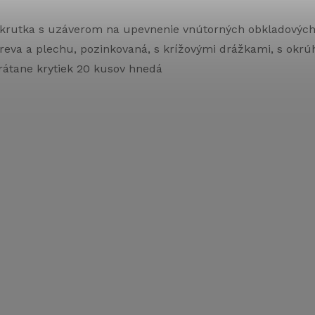
krutka s uzáverom na upevnenie vnútorných obkladových 
reva a plechu, pozinkovaná, s krížovými drážkami, s okrú
rátane krytiek 20 kusov hnedá