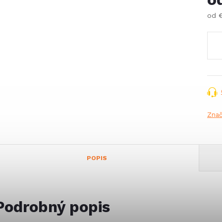
od
Jed
cena
Zna
POPIS
Podrobný popis