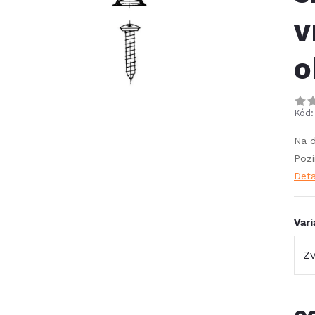
v
o
Kód:
Na d
Pozi
Deta
Vari
o