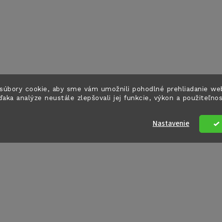
súbory cookie, aby sme vám umožnili pohodlné prehliadanie we
ďaka analýze neustále zlepšovali jej funkcie, výkon a použiteľno
Nastavenie