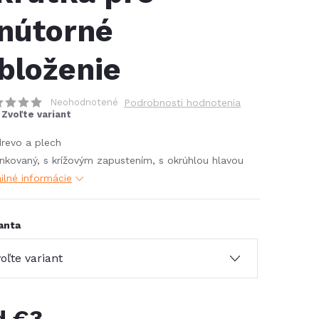
nútorné
bloženie
Neohodnotené
Podrobnosti hodnotenia
Zvoľte variant
revo a plech
nkovaný, s krížovým zapustením, s okrúhlou hlavou
ilné informácie
anta
d
€3