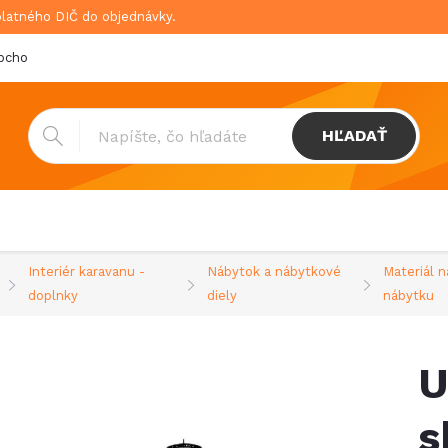
platného DIČ do objednávky.
bchodné podmienky
Doprava & platba
GDPR
HĽADAŤ
Interiér karavanu -
Nábytok a nábytkové
Materiál n
doplnky
diely
nábytku
U
s