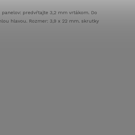
panelov: predvŕtajte 3,2 mm vrtákom. Do
hlou hlavou. Rozmer: 3,9 x 22 mm. skrutky