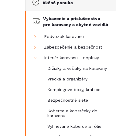
Akčná ponuka
č
Vybavenie a príslušenstvo
n
pre karavany a obytné vozidlá
ý
Podvozok karavanu
Zabezpečenie a bezpečnosť
p
Interiér karavanu - doplnky
a
Držiaky a vešiaky na karavany
Vrecká a organizéry
n
Kempingové boxy, krabice
e
Bezpečnostné siete
Koberce a koberčeky do
l
karavanu
Vyhrievané koberce a fólie