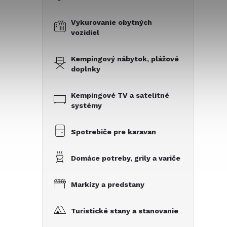
Vykurovanie obytných
vozidiel
Kempingový nábytok, plážové
doplnky
Kempingové TV a satelitné
systémy
Spotrebiče pre karavan
Domáce potreby, grily a variče
Markízy a predstany
Turistické stany a stanovanie