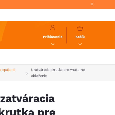
NÁKUPNÝ
KOŠÍK
Prihlásenie
Košík
a spájanie
Uzatváracia skrutka pre vnútorné
obloženie
zatváracia
krutka pre