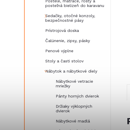
Postele, matrace, rošty a
posteľná bielizeň do karavanu
Sedačky, otočné konzoly,
bezpečnostné pásy
Prístrojová doska
Čalúnenie, zipsy, pásky
Penové výplne
Stoly a časti stolov
Nábytok a nábytkové diely
Nábytkové vetracie
mriežky
Pánty horných dvierok
Držiaky výklopných
dvierok
Nábytkové madlá