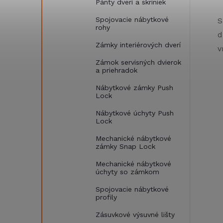
Pánty dverí a skriniek
Spojovacie nábytkové
S
rohy
d
Zámky interiérových dverí
v
Zámok servisných dvierok
a priehradok
Nábytkové zámky Push
Lock
Nábytkové úchyty Push
Lock
Mechanické nábytkové
zámky Snap Lock
Mechanické nábytkové
úchyty so zámkom
Spojovacie nábytkové
profily
Zásuvkové výsuvné lišty