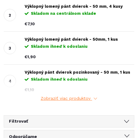
Výklopný lomený pánt dvierok - 50 mm, 4 kusy
Skladom na centrálnom sklade
€7,10
Výklopný lomený pánt dvierok - 50mm, 1 kus
Skladom ihneď k odoslaniu
€1,90
Výklopný pánt dvierok pozinkovaný - 50 mm, 1 kus
Skladom ihneď k odoslaniu
€1,10
Zobraziť viac produktov
Filtrovať
R
Odporúčame