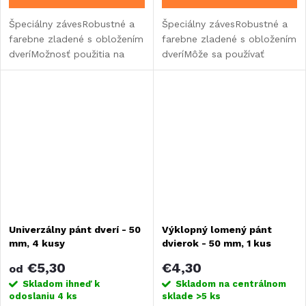
Špeciálny závesRobustné a
Špeciálny závesRobustné a
farebne zladené s obložením
farebne zladené s obložením
dveríMožnosť použitia na
dveríMôže sa používať
pravej aj ľavej strane zmenou
vpravo aj vľavo, stačí zmeniť
polohy
polohu.
Univerzálny pánt dverí - 50
Výklopný lomený pánt
mm, 4 kusy
dvierok - 50 mm, 1 kus
€5,30
€4,30
od
Skladom ihneď k
Skladom na centrálnom
odoslaniu
4 ks
sklade
>5 ks