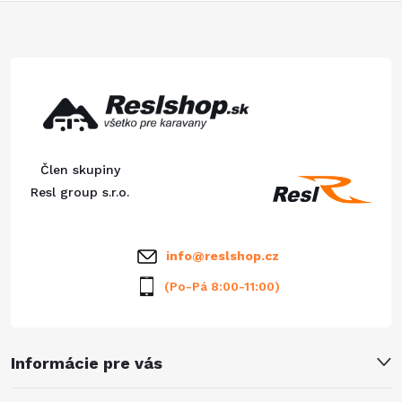
c
o
Z
i
v
á
a
e
n
p
p
i
e
r
ä
Člen skupiny
v
t
Resl group s.r.o.
k
i
y
info
@
reslshop.cz
e
v
(Po-Pá 8:00-11:00)
ý
p
Informácie pre vás
i