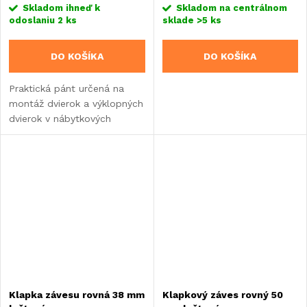
Skladom ihneď k
Skladom na centrálnom
odoslaniu
2 ks
sklade
>5 ks
DO KOŠÍKA
DO KOŠÍKA
Praktická pánt určená na
montáž dvierok a výklopných
dvierok v nábytkových
zostavách v karavanoch,
obytných vozidlách alebo
vstavbách.
Klapka závesu rovná 38 mm
Klapkový záves rovný 50