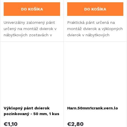
DO KOŠÍKA
DO KOŠÍKA
Univerzálny zalomený pánt
Praktická pánt určená na
určený na montáž dvierok v
montáž dvierok a výklopných
nábytkových zostavách v
dvierok v nábytkových
karavanoch, obytných
zostavách v karavanoch,
vozidlách alebo
obytných vozidlách alebo
vstavbách.Leštený kov.
vstavbách.
Výklopný pánt dvierok
Harn.50mm1crank.vern.lo
pozinkovaný - 50 mm, 1 kus
€1,10
€2,80