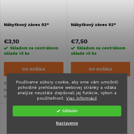
Nábytkový záves 92°
Nábytkový záves 92°
€3,10
€7,50
Skladom na centrálnom
Skladom na centrálnom
sklade
>5 ks
sklade
>5 ks
DO KOŠÍKA
DO KOŠÍKA
Používame súbory cookie, aby sme vám umožnili
Robustná kovová
Robustná kovová
pohodlné prehliadanie webovej stránky a vďaka
konštrukciaUhol otvárania
konštrukciaUhol otvárania
analýze neustále zlepšovali jej funkcie, výkon a
92°Pružiny udržujú klapky
92°Pružiny udržujú klapky
použiteľnosť.
Viac informácií
otvorené a
otvorené a
zatvorenéJednoduchá
zatvorenéJednoduchá
Súhlasím
inštalácia
inštalácia
Nastavenie