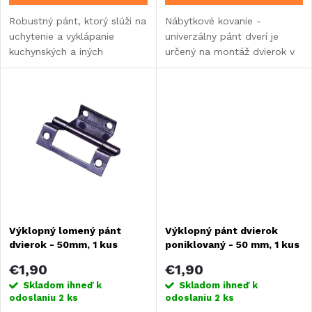
d
Robustný pánt, ktorý slúži na
Nábytkové kovanie -
d
uchytenie a vyklápanie
univerzálny pánt dverí je
u
kuchynských a iných
určený na montáž dvierok v
u
nábytkových dielov v
nábytkových zostavách v
k
karavane, obytnom vozidle
karavanoch, obytných
k
alebo vstavaní. Výškovo aj
vozidlách alebo vstavbách. 1
t
stranovo nastaviteľný.
kus.
t
o
o
v
v
Výklopný lomený pánt
Výklopný pánt dvierok
dvierok - 50mm, 1 kus
poniklovaný - 50 mm, 1 kus
€1,90
€1,90
Skladom ihneď k
Skladom ihneď k
odoslaniu
2 ks
odoslaniu
2 ks