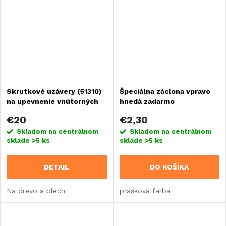
Skrutkové uzávery (51310)
Špeciálna záclona vpravo
na upevnenie vnútorných
hnedá zadarmo
obkladových panelov
€20
€2,30
Skladom na centrálnom
Skladom na centrálnom
sklade
>5 ks
sklade
>5 ks
DETAIL
DO KOŠÍKA
Na drevo a plech
prášková farba