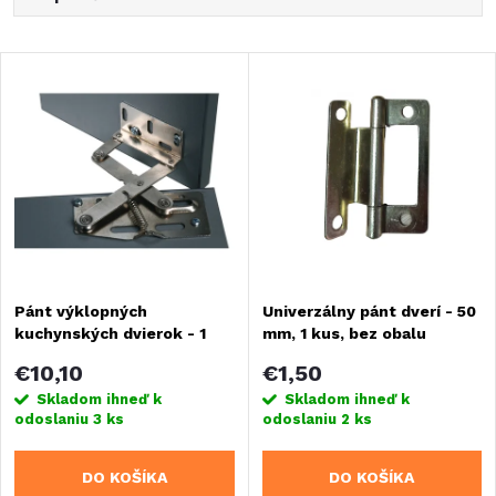
a
Najlacnejšie
V
Najdrahšie
d
ý
Najpredávanejšie
e
Abecedne
p
n
i
i
s
Pánt výklopných
Univerzálny pánt dverí - 50
e
kuchynských dvierok - 1
mm, 1 kus, bez obalu
p
pár
p
€10,10
€1,50
r
Skladom ihneď k
Skladom ihneď k
odoslaniu
3 ks
odoslaniu
2 ks
r
o
DO KOŠÍKA
DO KOŠÍKA
o