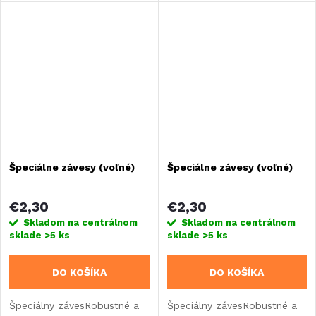
vpravo aj vľavo, stačí zmeniť
vpravo aj vľavo, stačí zmeniť
polohu.
polohu.
Špeciálne závesy (voľné)
Špeciálne závesy (voľné)
€2,30
€2,30
Skladom na centrálnom
Skladom na centrálnom
sklade
>5 ks
sklade
>5 ks
DO KOŠÍKA
DO KOŠÍKA
Špeciálny závesRobustné a
Špeciálny závesRobustné a