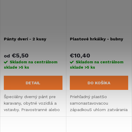
Pánty dverí - 2 kusy
Plastové hrkálky - bubny
€5,50
€10,40
od
Skladom na centrálnom
Skladom na centrálnom
sklade
>5 ks
sklade
>5 ks
DETAIL
DO KOŠÍKA
Špeciálny dverný pánt pre
Priehľadný plastSo
karavany, obytné vozidlá a
samonastavovacou
vstavby. Pravostranné alebo
západkouS uhlom zatvárania
ľavostranné použitie.