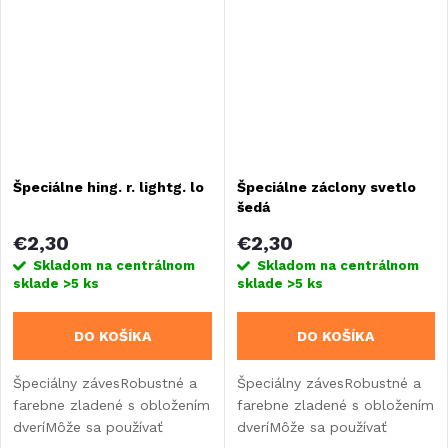
Špeciálne hing. r. lightg. lo
Špeciálne záclony svetlo
šedá
€2,30
€2,30
Skladom na centrálnom
Skladom na centrálnom
sklade
>5 ks
sklade
>5 ks
DO KOŠÍKA
DO KOŠÍKA
Špeciálny závesRobustné a
Špeciálny závesRobustné a
farebne zladené s obložením
farebne zladené s obložením
dveríMôže sa používať
dveríMôže sa používať