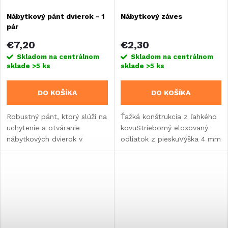
Nábytkový pánt dvierok - 1
Nábytkový záves
pár
€7,20
€2,30
Skladom na centrálnom
Skladom na centrálnom
sklade
>5 ks
sklade
>5 ks
DO KOŠÍKA
DO KOŠÍKA
Robustný pánt, ktorý slúži na
Ťažká konštrukcia z ľahkého
uchytenie a otváranie
kovuStrieborný eloxovaný
nábytkových dvierok v
odliatok z pieskuVýška 4 mm
karavane, obytnom vozidle
alebo vstavaní.