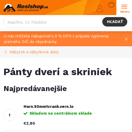
Prejsť
NÁKUPN
na
KOŠÍK
obsah
HĽADAŤ
U nás môžete nakupovať s 0 % DPH v prípade vyplnenia
platného DIČ do objednávky.
Nábytok a nábytkové diely
Pánty dverí a skriniek
Najpredávanejšie
Harn.50mm1crank.vern.lo
Skladom na centrálnom sklade
€2,80