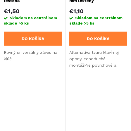
leštená
mm leštený
€1,50
€1,10
Skladom na centrálnom
Skladom na centrálnom
sklade
>5 ks
sklade
>5 ks
DO KOŠÍKA
DO KOŠÍKA
Rovný univerzálny záves na
Alternatíva tvaru klavírnej
kľúč.
oponyJednoduchá
montážPre povrchové a
vložené dvere/zárubne