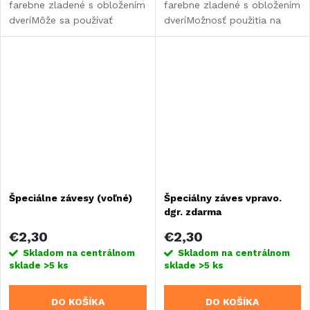
farebne zladené s obložením
farebne zladené s obložením
dveríMôže sa používať
dveríMožnosť použitia na
vpravo aj vľavo, stačí zmeniť
pravej aj ľavej strane zmenou
polohu.
polohy
Špeciálne závesy (voľné)
Špeciálny záves vpravo.
dgr. zdarma
€2,30
€2,30
Skladom na centrálnom
Skladom na centrálnom
sklade
>5 ks
sklade
>5 ks
DO KOŠÍKA
DO KOŠÍKA