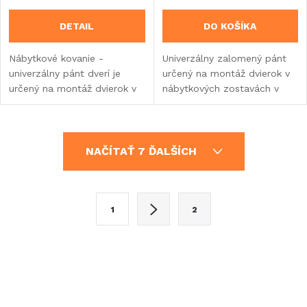
DETAIL
DO KOŠÍKA
Nábytkové kovanie -
Univerzálny zalomený pánt
univerzálny pánt dverí je
určený na montáž dvierok v
určený na montáž dvierok v
nábytkových zostavách v
nábytkových zostavách v
karavanoch, obytných
karavanoch, obytných
vozidlách alebo
vozidlách alebo vstavbách.
vstavbách.Poniklovaný.
O
Súprava 4 kusov.
NAČÍTAŤ 7 ĎALŠÍCH
v
l
S
1
2
t
á
r
d
á
a
n
k