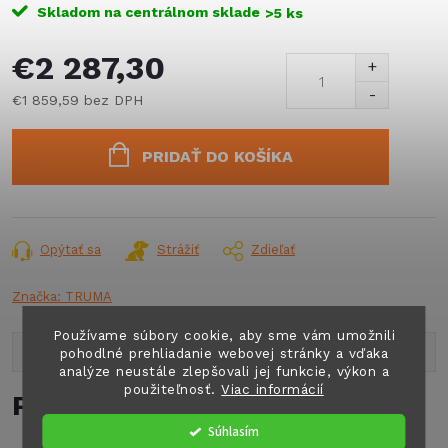
Skladom na centrálnom sklade
>5 ks
€2 287,30
€1 859,59 bez DPH
Jednotková
cena:
PRIDAŤ DO KOŠÍKA
Opýtať sa
Strážiť
Zdieľať
Značka:
TRUMA
Používame súbory cookie, aby sme vám umožnili
Popis produktu
pohodlné prehliadanie webovej stránky a vďaka
analýze neustále zlepšovali jej funkcie, výkon a
použiteľnosť.
Viac informácií
Podrobný popis
Súhlasím