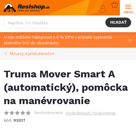
Prejsť
NÁKUPN
na
KOŠÍK
obsah
HĽADAŤ
U nás môžete nakupovať s 0 % DPH v prípade vyplnenia
platného DIČ do objednávky.
Movery a príslušenstvo
Truma Mover Smart A
(automatický), pomôcka
na manévrovanie
Neohodnotené
Podrobnosti hodnotenia
Kód:
92017