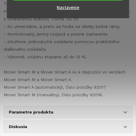
Truma Mover Smart A je nový základný model medzi
Nastavenie
manévrovacími pomôckami. Presvedčí pomerom cena/výkon -
s osvedčenou kvalitou Truma. Sú to:
- Sú univerzálne, a preto sa hodia na všetky bežné rámy.
- Kontrolovaný, jemný rozjazd a presné zastavenie.
- Intuitívne, jednoduché ovládanie pomocou praktického
diaľkového ovládača.
- Výkonné, zvládnu stúpanie až do 13 %.
Mover Smart M a Mover Smart A sú k dispozícii vo verziách
Mover Smart M a Mover Smart A.
Mover Smart A (automatický), číslo položky 92017
Mover Smart M (manuálny), číslo položky 92018.
Parametre produktu
Diskusia