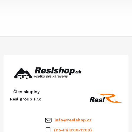
Z
á
p
ä
Člen skupiny
t
Resl group s.r.o.
i
info
@
reslshop.cz
e
(Po-Pá 8:00-11:00)