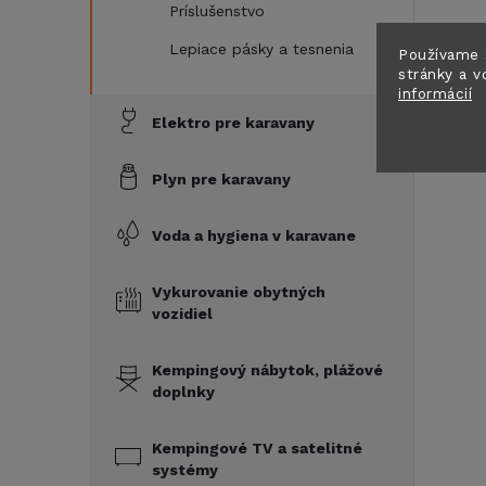
Príslušenstvo
Lepiace pásky a tesnenia
Používame 
stránky a v
informácií
Elektro pre karavany
Plyn pre karavany
i
Voda a hygiena v karavane
Vykurovanie obytných
vozidiel
Kempingový nábytok, plážové
doplnky
Kempingové TV a satelitné
systémy