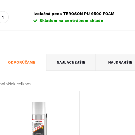
Izolačná pena TEROSON PU 9500 FOAM
Skladom na centrálnom sklade
R
ODPORÚČAME
NAJLACNEJŠIE
NAJDRAHŠIE
a
položiek celkom
d
V
e
ý
n
p