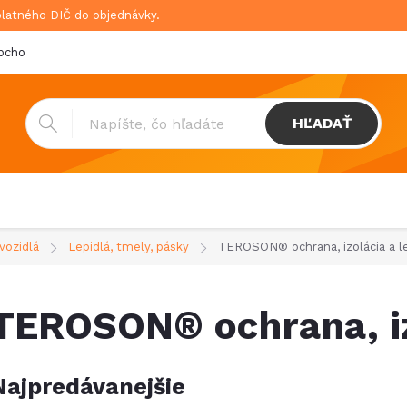
platného DIČ do objednávky.
bchodné podmienky
Doprava & platba
GDPR
HĽADAŤ
vozidlá
Lepidlá, tmely, pásky
TEROSON® ochrana, izolácia a l
TEROSON® ochrana, iz
Najpredávanejšie