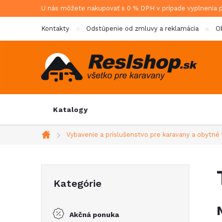
Prejsť
U nás môžete nakupovať s 0 % DPH v prípade vyplnenia 
na
Kontakty
Odstúpenie od zmluvy a reklamácia
O
obsah
Katalogy
Vybavenie a príslušenstvo pre karavany a obytné 
Domov
B
Preskočiť
Kategórie
kategórie
o
Akčná ponuka