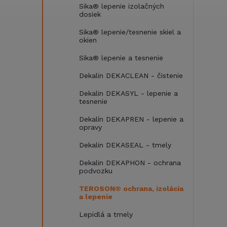
Sika® lepenie izolačných
dosiek
l
Sika® lepenie/tesnenie skiel a
okien
Sika® lepenie a tesnenie
Dekalin DEKACLEAN - čistenie
Dekalin DEKASYL - lepenie a
tesnenie
Dekalín DEKAPREN - lepenie a
opravy
i
Dekalin DEKASEAL - tmely
Dekalin DEKAPHON - ochrana
podvozku
TEROSON® ochrana, izolácia
a lepenie
Lepidlá a tmely