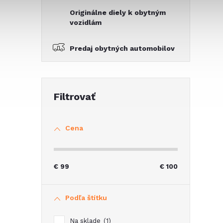
Originálne diely k obytným
vozidlám
Predaj obytných automobilov
Cena
€
99
€
100
Podľa štítku
Na sklade
1