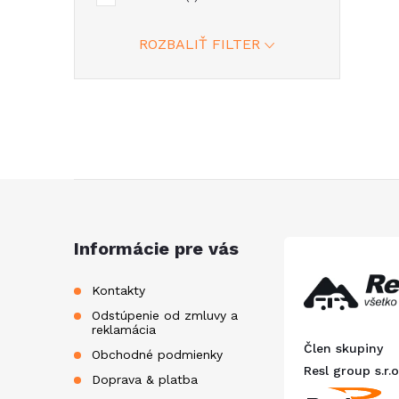
ROZBALIŤ FILTER
Z
á
Informácie pre vás
p
Kontakty
Odstúpenie od zmluvy a
ä
reklamácia
Člen skupiny
Obchodné podmienky
t
Resl group s.r.o
Doprava & platba