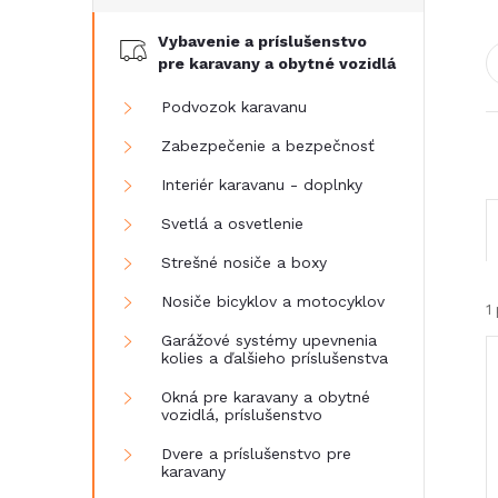
č
Vybavenie a príslušenstvo
n
pre karavany a obytné vozidlá
ý
Podvozok karavanu
Zabezpečenie a bezpečnosť
p
Interiér karavanu - doplnky
a
Svetlá a osvetlenie
Strešné nosiče a boxy
n
Nosiče bicyklov a motocyklov
1
e
Garážové systémy upevnenia
kolies a ďalšieho príslušenstva
l
Okná pre karavany a obytné
vozidlá, príslušenstvo
Dvere a príslušenstvo pre
karavany