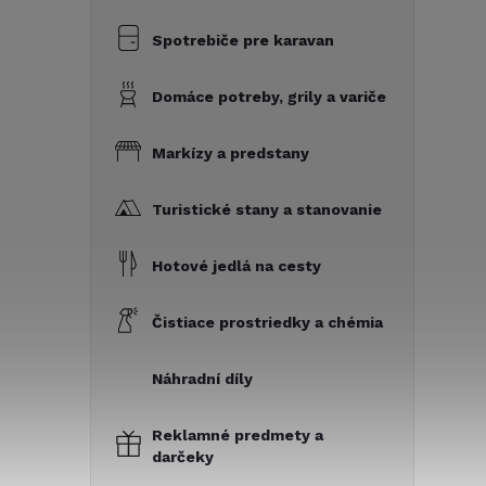
Spotrebiče pre karavan
Domáce potreby, grily a variče
Markízy a predstany
Turistické stany a stanovanie
Hotové jedlá na cesty
Čistiace prostriedky a chémia
Náhradní díly
Reklamné predmety a
darčeky