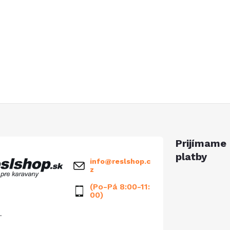
Prijímame 
platby
info
@
reslshop.c
z
(Po-Pá 8:00-11:
00)
.