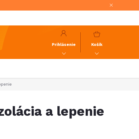
NÁKUPNÝ
KOŠÍK
Prihlásenie
Košík
epenie
olácia a lepenie