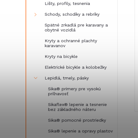
i
Lišty, profily, tesnenia
i
Schody, schodíky a rebríky
Spätné zrkadlá pre karavany a
obytné vozidlá
Kryty a ochranné plachty
karavanov
Kryty na bicykle
Elektrické bicykle a kolobežky
Lepidlá, tmely, pásky
Sika® primery pre vysokú
priľnavosť
Sikaflex® lepenie a tesnenie
bez základného náteru
Sika® pomocné prostriedky
Sika® lepenie a opravy plastov