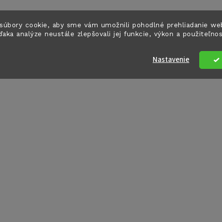
k
súbory cookie, aby sme vám umožnili pohodlné prehliadanie we
y
ďaka analýze neustále zlepšovali jej funkcie, výkon a použiteľno
v
Nastavenie
ý
p
s
u