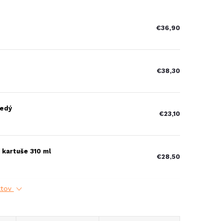
€36,90
€38,30
šedý
€23,10
 kartuše 310 ml
€28,50
ktov