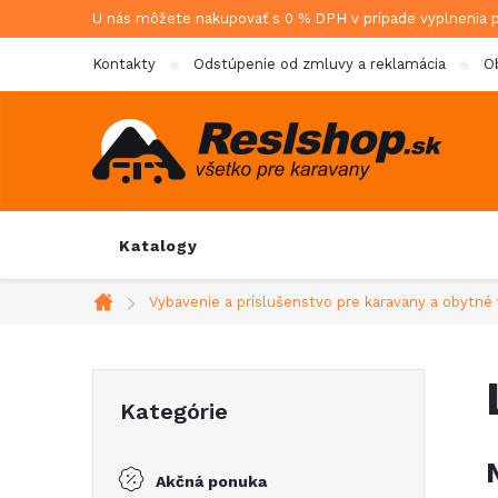
Prejsť
U nás môžete nakupovať s 0 % DPH v prípade vyplnenia 
na
Kontakty
Odstúpenie od zmluvy a reklamácia
O
obsah
Katalogy
Vybavenie a príslušenstvo pre karavany a obytné 
Domov
B
Preskočiť
Kategórie
kategórie
o
Akčná ponuka