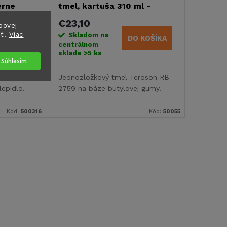
erne
tmel, kartuša 310 ml -
šedý
€23,10
bovej
sť.
Viac
Skladom na
 KOŠÍKA
DO KOŠÍKA
centrálnom
sklade
>5 ks
Súhlasím
soko
Jednozložkový tmel Teroson RB
lepidlo.
2759 na báze butylovej gumy.
Kód:
500316
Kód:
50055