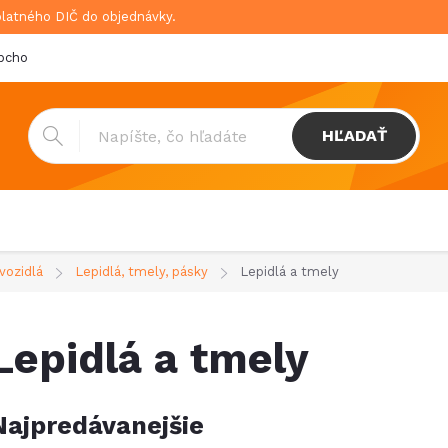
platného DIČ do objednávky.
bchodné podmienky
Doprava & platba
GDPR
HĽADAŤ
vozidlá
Lepidlá, tmely, pásky
Lepidlá a tmely
Lepidlá a tmely
Najpredávanejšie