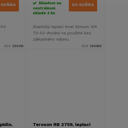
Skladom na
 KOŠÍKA
DO KOŠÍKA
centrálnom
sklade
2 ks
třní
Elastický lepiaci tmel Simson ISR
70-03 vhodný na použitie bez
základného náteru.
Kód:
294191
Kód:
294852
pidlo,
Teroson RB 2759, lepiaci