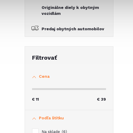
Originálne diely k obytným
vozidlám
Predaj obytných automobilov
i
Cena
€
11
€
39
Podľa štítku
Na sklade
6