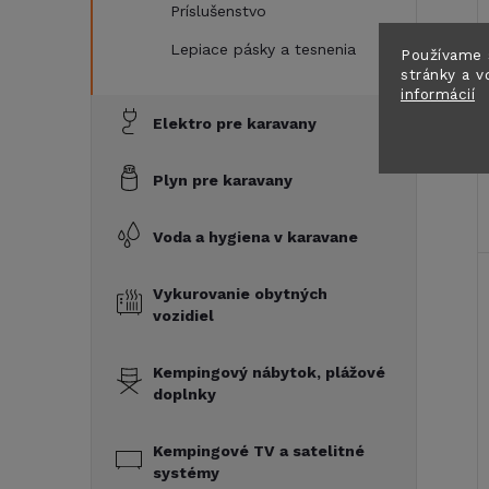
Príslušenstvo
Lepiace pásky a tesnenia
Používame 
stránky a v
informácií
Elektro pre karavany
Plyn pre karavany
Voda a hygiena v karavane
Vykurovanie obytných
vozidiel
Kempingový nábytok, plážové
doplnky
Kempingové TV a satelitné
systémy