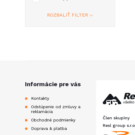
ROZBALIŤ FILTER
i
Z
á
Informácie pre vás
p
Kontakty
Odstúpenie od zmluvy a
ä
reklamácia
Člen skupiny
Obchodné podmienky
t
Resl group s.r.o
Doprava & platba