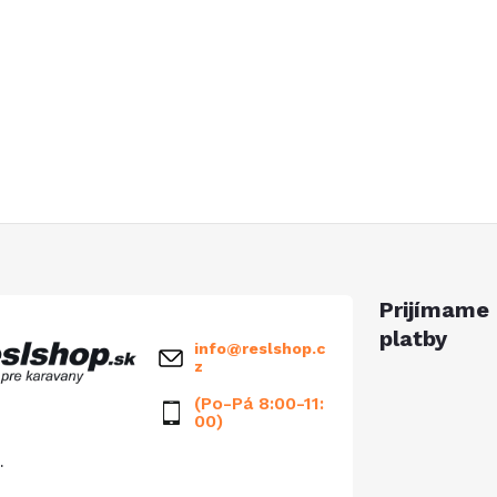
ý
p
s
u
Prijímame 
platby
info
@
reslshop.c
z
(Po-Pá 8:00-11:
00)
.