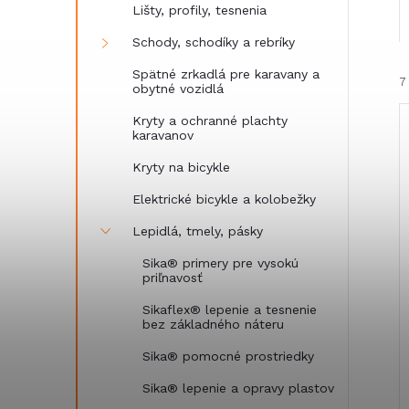
Lišty, profily, tesnenia
Schody, schodíky a rebríky
Spätné zrkadlá pre karavany a
7
obytné vozidlá
Kryty a ochranné plachty
karavanov
Kryty na bicykle
Elektrické bicykle a kolobežky
i
Lepidlá, tmely, pásky
i
Sika® primery pre vysokú
priľnavosť
Sikaflex® lepenie a tesnenie
bez základného náteru
Sika® pomocné prostriedky
Sika® lepenie a opravy plastov