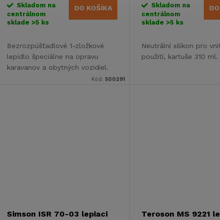
o
Skladom na
Skladom na
DO KOŠÍKA
DO
o
centrálnom
centrálnom
sklade
>5 ks
sklade
>5 ks
d
d
Bezrozpúšťadlové 1-zložkové
Neutrální silikon pro vni
u
lepidlo špeciálne na opravu
použití, kartuše 310 ml.
u
karavanov a obytných vozidiel.
k
Kód:
500291
k
t
t
o
o
v
v
Simson ISR 70-03 lepiaci
Teroson MS 9221 le