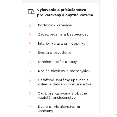
č
Vybavenie a príslušenstvo
n
pre karavany a obytné vozidlá
ý
Podvozok karavanu
Zabezpečenie a bezpečnosť
p
Interiér karavanu - doplnky
a
Svetlá a osvetlenie
Strešné nosiče a boxy
n
Nosiče bicyklov a motocyklov
e
Garážové systémy upevnenia
kolies a ďalšieho príslušenstva
l
Okná pre karavany a obytné
vozidlá, príslušenstvo
Dvere a príslušenstvo pre
karavany