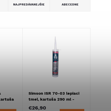
NAJPREDÁVANEJŠIE
ABECEDNE
a
Simson ISR 70-03 lepiaci
kartuša
tmel, kartuša 290 ml -
čierny
€26,90