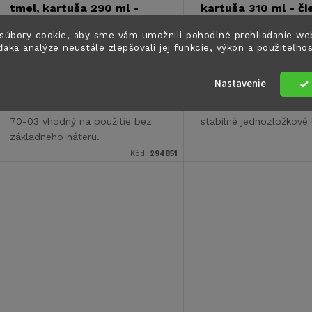
tmel, kartuša 290 ml -
kartuša 310 ml - či
šedý
€26,90
€38,30
súbory cookie, aby sme vám umožnili pohodlné prehliadanie we
ďaka analýze neustále zlepšovali jej funkcie, výkon a použiteľno
Skladom na
Skladom na
DO KOŠÍKA
DO
centrálnom
centrálnom
sklade
5 ks
sklade
>5 ks
Nastavenie
Elastický lepiaci tmel Simson ISR
Teroson MS 9221 je vy
70-03 vhodný na použitie bez
stabilné jednozložkové 
základného náteru.
Kód:
294851